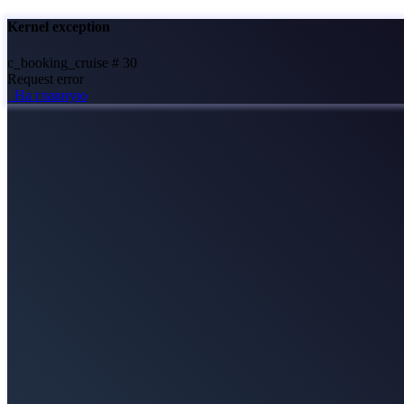
Kernel exception
c_booking_cruise # 30
Request error
На главную