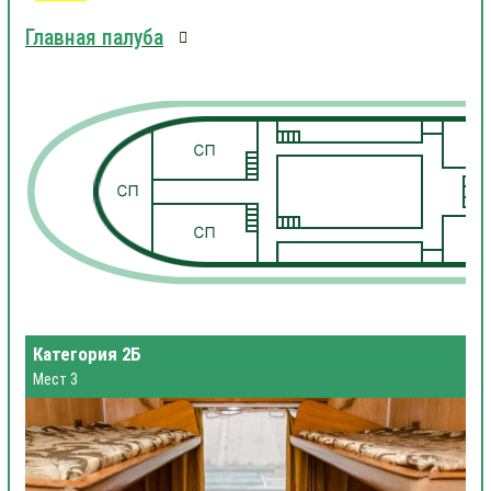
Главная палуба
1
1
Категория 2Б
Мест 3