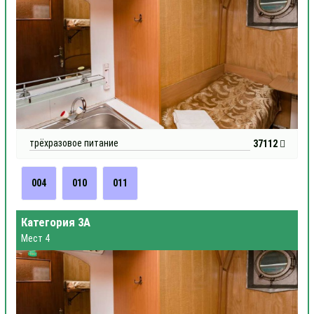
трёхразовое питание
37112
004
010
011
Категория 3А
Мест 4