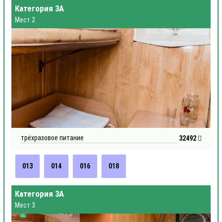
Категория 3А
Мест 2
трёхразовое питание
32492
013
014
016
018
Категория 3А
Мест 3