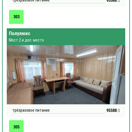
трёхразовое питание
95588
303
Полулюкс
Мест 2 и доп. место
трёхразовое питание
95588
305