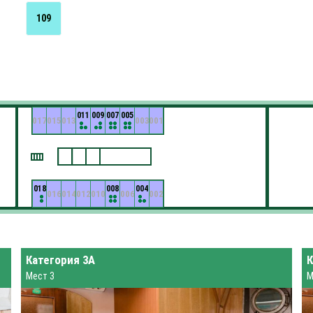
109
011
009
007
005
017
015
013
003
001
018
008
004
016
014
012
010
006
002
Категория 3А
К
Мест 3
М