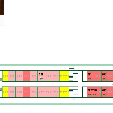
221
211
205
231
229
227
225
223
219
217
215
213
209
207
203
2
212
210
206
232
230
228
226
224
222
220
218
216
214
208
204
2