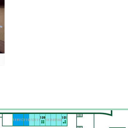
109
101
119
117
115
113
111
107
105
103