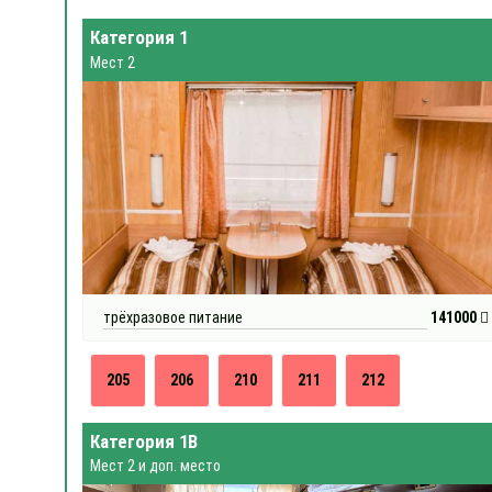
Категория 1
Мест 2
трёхразовое питание
141000
205
206
210
211
212
Категория 1В
Мест 2 и доп. место