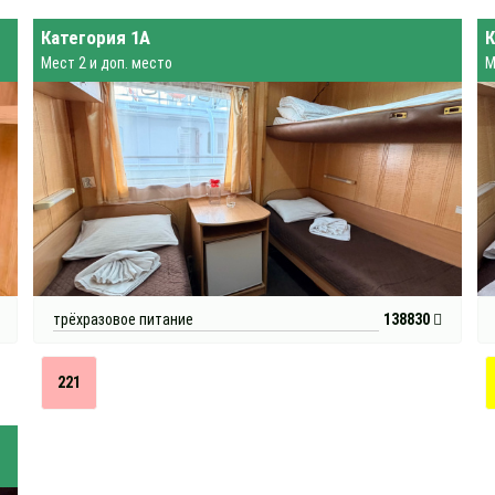
Категория 1А
К
Мест 2 и доп. место
М
трёхразовое питание
138830
221