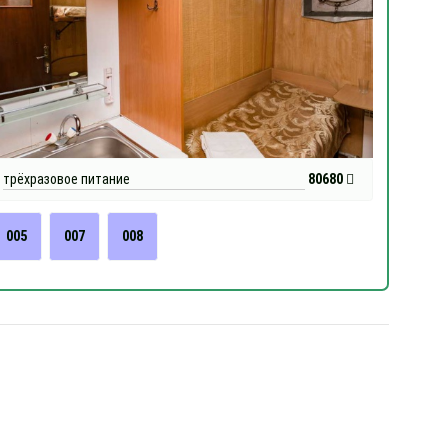
трёхразовое питание
80680
005
007
008