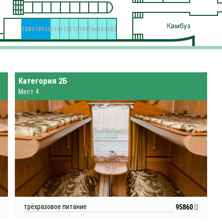
120
118
116
114
112
110
108
106
104
102
Категория 2Б
Мест 4
трёхразовое питание
95860