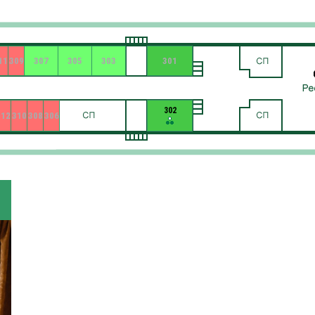
11
309
307
305
303
301
302
312
310
308
306