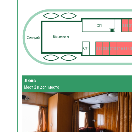
313
3
322
320
318
316
314
Люкс
Мест 2 и доп. место