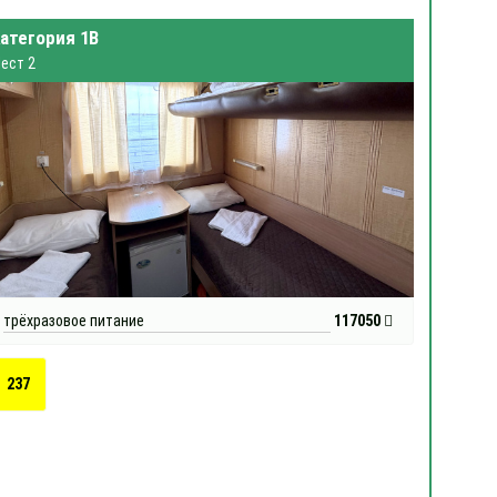
атегория 1В
ест 2
трёхразовое питание
117050
237