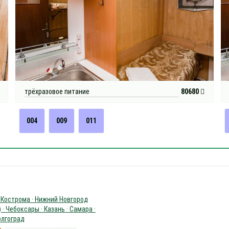
трёхразовое питание
80680
004
009
011
 Кострома · Нижний Новгород
 · Чебоксары · Казань · Самара ·
олгоград