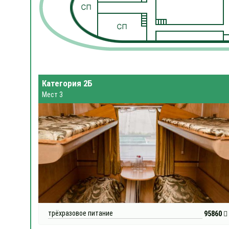
Категория 2Б
Мест 3
трёхразовое питание
95860