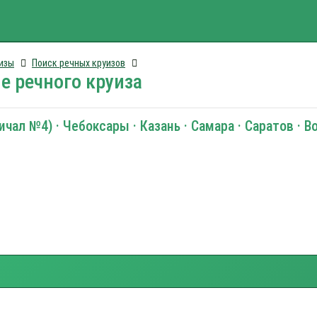
изы
Поиск речных круизов
е речного круиза
чал №4) · Чебоксары · Казань · Самара · Саратов · В