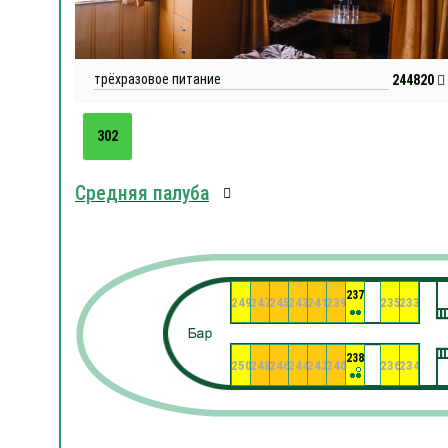
трёхразовое питание
244820
302
Средняя палуба
237
249
247
245
243
241
239
235
233
238
250
248
246
244
242
240
236
234