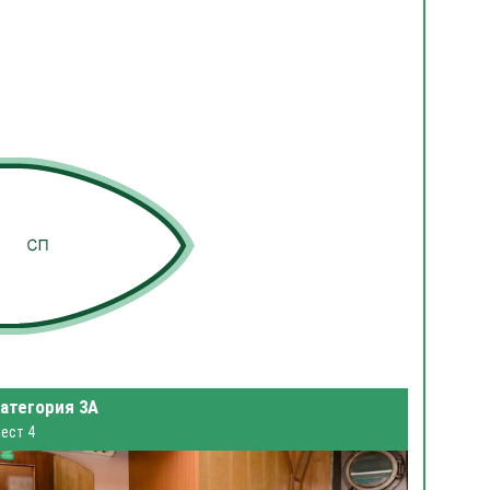
атегория 3А
ест 4