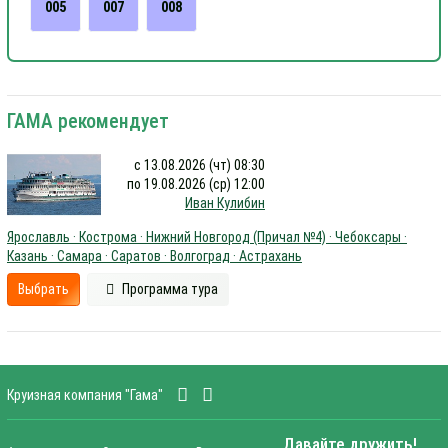
005
007
008
ГАМА рекомендует
с 13.08.2026 (чт) 08:30
по 19.08.2026 (ср) 12:00
Иван Кулибин
Ярославль · Кострома · Нижний Новгород (Причал №4) · Чебоксары ·
Казань · Самара · Саратов · Волгоград · Астрахань
Выбрать
Программа тура
Круизная компания "Гама"
Давайте дружить!