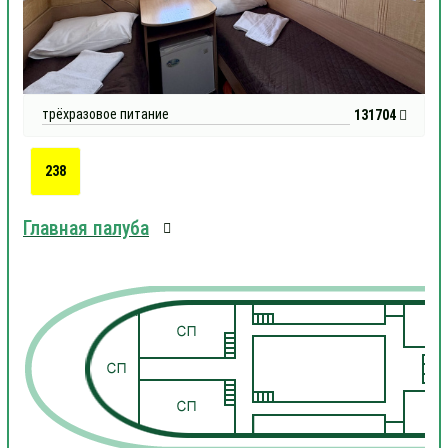
трёхразовое питание
131704
238
Главная палуба
1
1