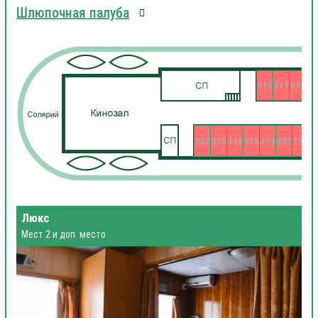
Шлюпочная палуба
313
311
309
322
320
318
316
314
312
310
3
Люкс
Мест 2 и доп. место