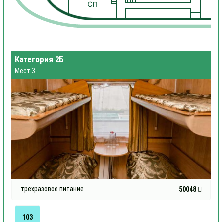
1
Категория 2Б
Мест 3
трёхразовое питание
50048
103