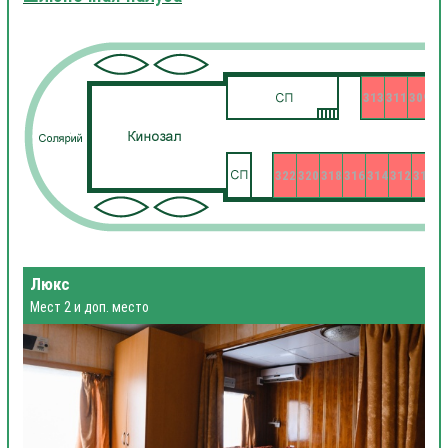
313
311
309
322
320
318
316
314
312
310
3
Люкс
Мест 2 и доп. место