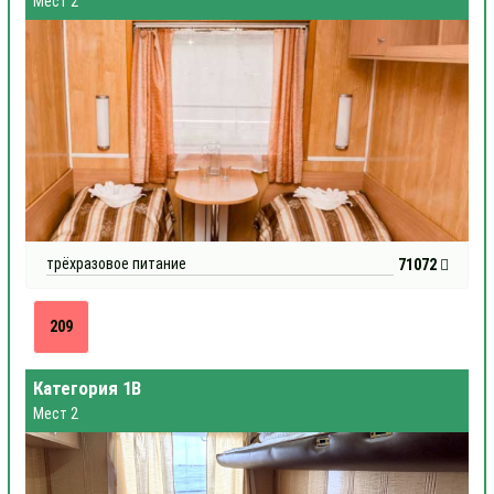
Мест 2
трёхразовое питание
71072
209
Категория 1В
Мест 2