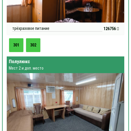
трёхразовое питание
126756
301
302
Полулюкс
Мест 2 и доп. место