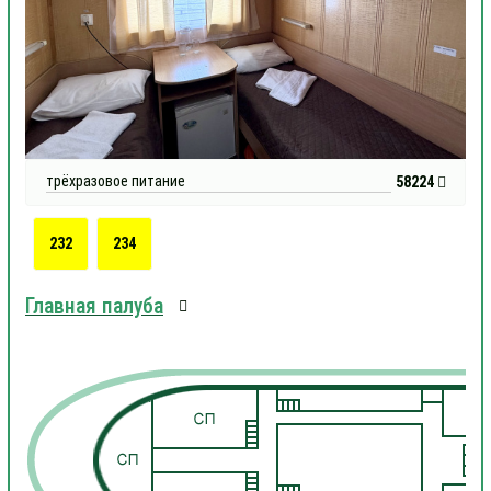
трёхразовое питание
58224
232
234
Главная палуба
1