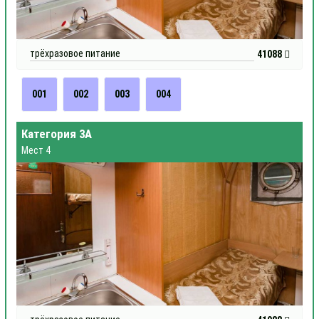
трёхразовое питание
41088
001
002
003
004
Категория 3А
Мест 4