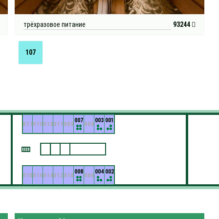
трёхразовое питание
93244
107
007
003
001
017
015
013
011
009
005
008
004
002
018
016
014
012
010
006