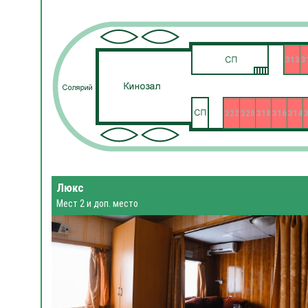
313
3
322
320
318
316
314
Люкс
Мест 2 и доп. место