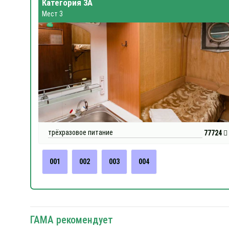
Категория 3А
Мест 3
трёхразовое питание
77724
001
002
003
004
ГАМА рекомендует