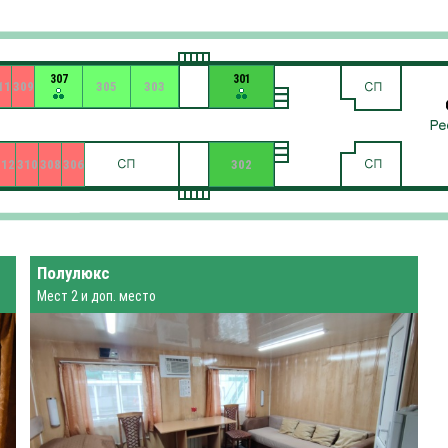
307
301
11
309
305
303
312
310
308
306
302
Полулюкс
Мест 2 и доп. место