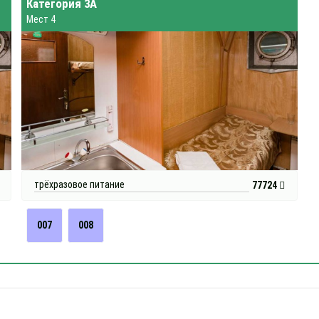
Категория 3А
Мест 4
трёхразовое питание
77724
007
008