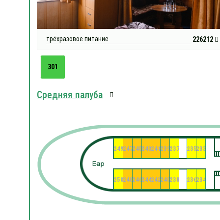
трёхразовое питание
226212
301
Средняя палуба
249
247
245
243
241
239
237
235
233
250
248
246
244
242
240
238
236
234