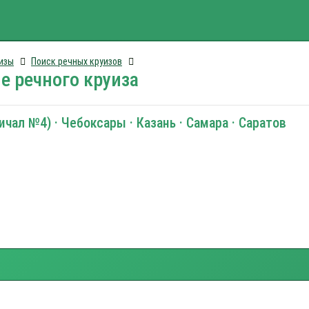
изы
Поиск речных круизов
е речного круиза
чал №4) · Чебоксары · Казань · Самара · Саратов