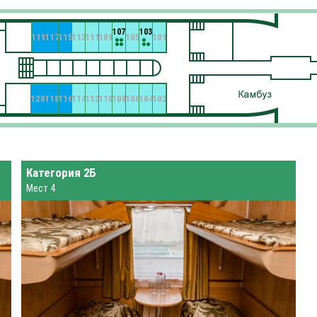
107
103
119
117
115
113
111
109
105
101
120
118
116
114
112
110
108
106
104
102
Категория 2Б
Мест 4