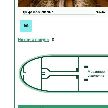
трёхразовое питание
93244
103
Нижняя палуба