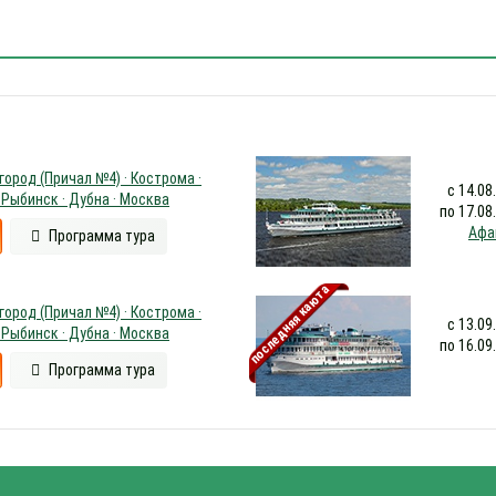
ород (Причал №4) · Кострома ·
с 14.08
 Рыбинск · Дубна · Москва
по 17.08
Афа
Программа тура
последняя каюта
ород (Причал №4) · Кострома ·
с 13.09
 Рыбинск · Дубна · Москва
по 16.09
Программа тура