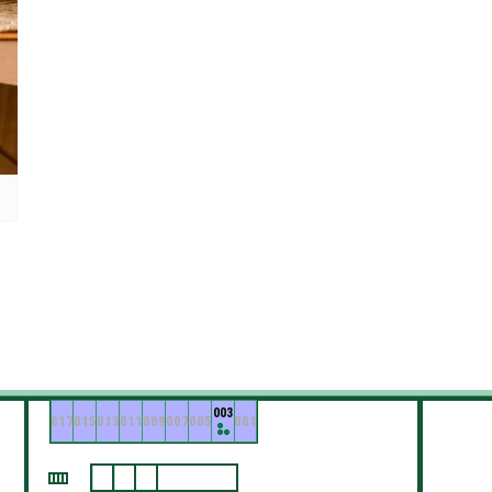
003
017
015
013
011
009
007
005
001