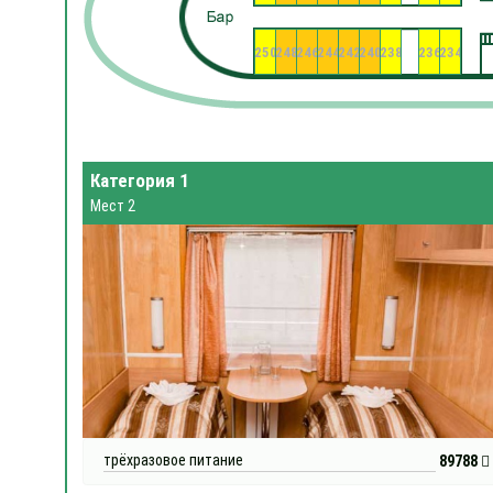
250
248
246
244
242
240
238
236
234
Категория 1
Мест 2
трёхразовое питание
89788