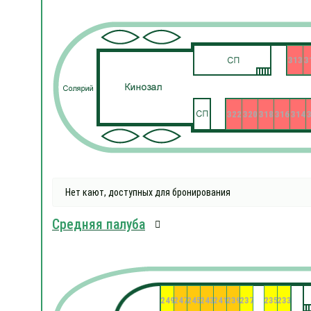
313
3
322
320
318
316
314
Нет кают, доступных для бронирования
Средняя палуба
249
247
245
243
241
239
237
235
233