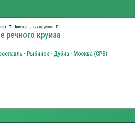
изы
Поиск речных круизов
е речного круиза
ославль · Рыбинск · Дубна · Москва (СРВ)