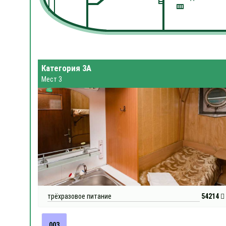
Категория 3А
Мест 3
трёхразовое питание
54214
003