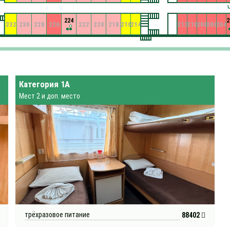
224
2
232
230
228
226
222
220
218
216
214
212
210
208
206
204
Категория 1А
Мест 2 и доп. место
трёхразовое питание
88402