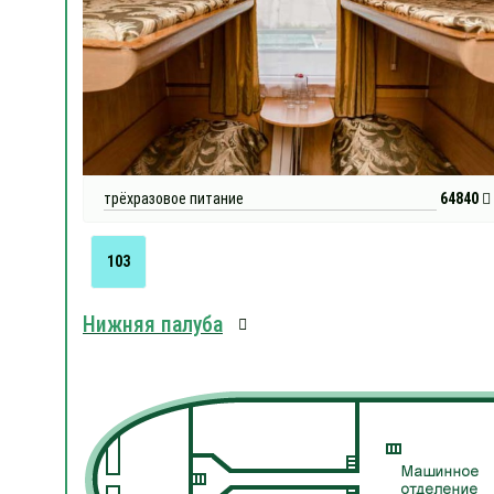
трёхразовое питание
64840
103
Нижняя палуба