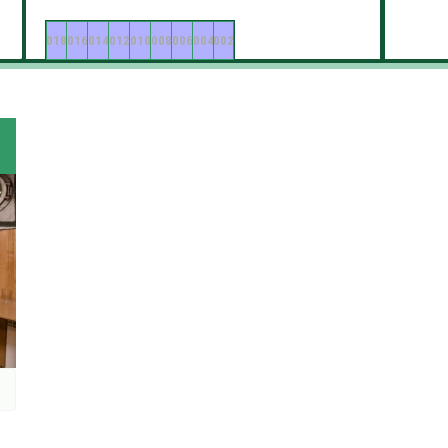
018
016
014
012
010
008
006
004
002