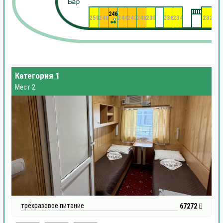
246
250
248
244
242
240
238
236
234
232
23
Категория 1
Мест 2
трёхразовое питание
67272