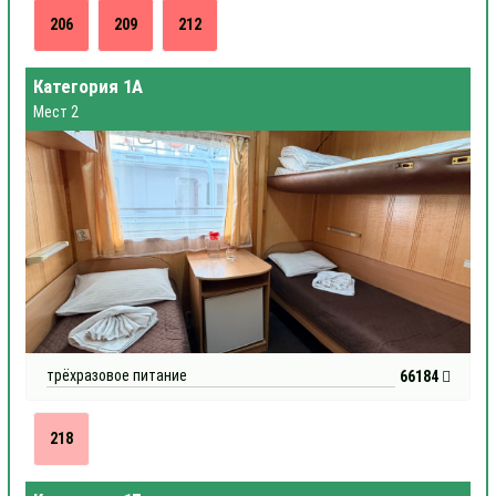
206
209
212
Категория 1А
Мест 2
трёхразовое питание
66184
218