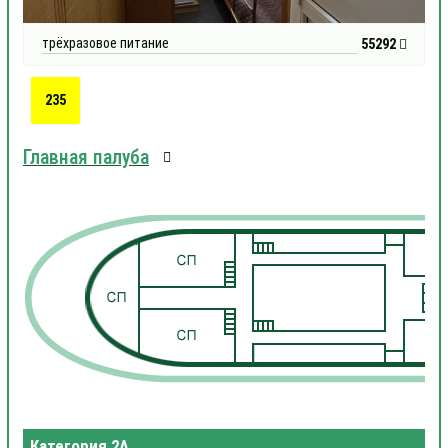
трёхразовое питание
55292
235
Главная палуба
1
1
Категория 2А