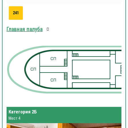
241
Главная палуба
1
1
Категория 2Б
Мест 4