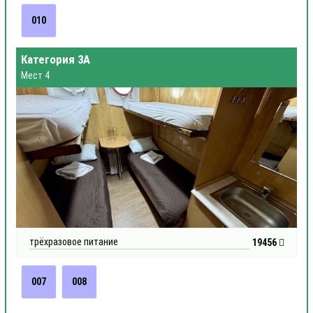
010
Категория 3А
Мест 4
трёхразовое питание
19456
007
008