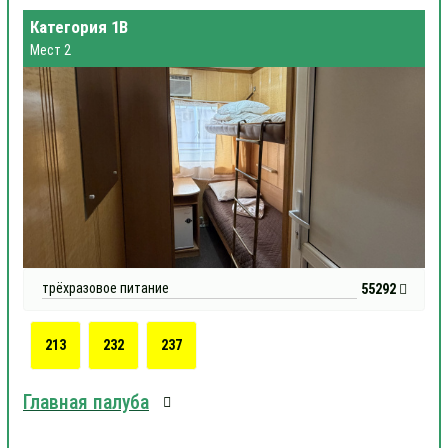
Категория 1В
Мест 2
трёхразовое питание
55292
213
232
237
Главная палуба