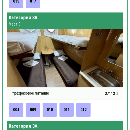
015
017
Категория 3А
Мест 3
трёхразовое питание
37112
004
009
010
011
012
Категория 3А