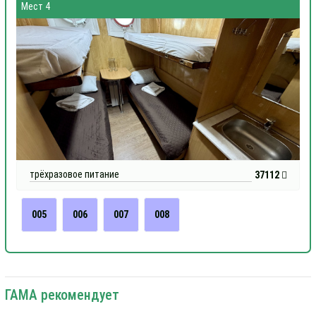
Мест 4
трёхразовое питание
37112
005
006
007
008
ГАМА рекомендует