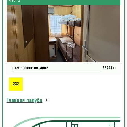
Мест 2
трёхразовое питание
58224
232
Главная палуба
1