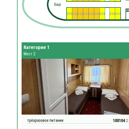
250
248
246
244
242
240
238
236
234
Категория 1
Мест 2
трёхразовое питание
100104