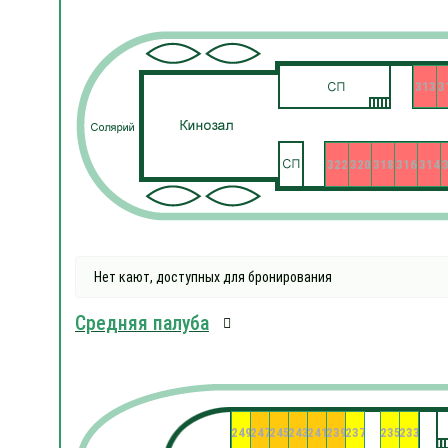
313
3
322
320
318
316
314
Нет кают, доступных для бронирования
Средняя палуба
249
247
245
243
241
239
237
235
233