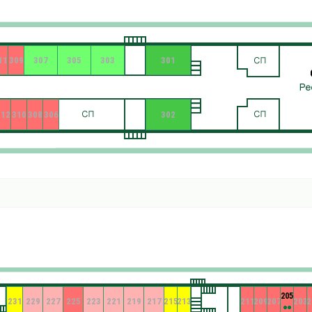
11
309
307
305
303
301
312
310
308
306
302
205
231
229
227
225
223
221
219
217
215
213
211
209
207
203
2