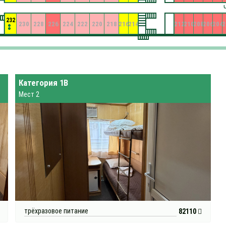
232
230
228
226
224
222
220
218
216
214
212
210
208
206
204
2
Категория 1В
Мест 2
трёхразовое питание
82110