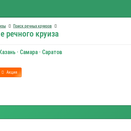
изы
Поиск речных круизов
е речного круиза
азань · Самара · Саратов
Акция