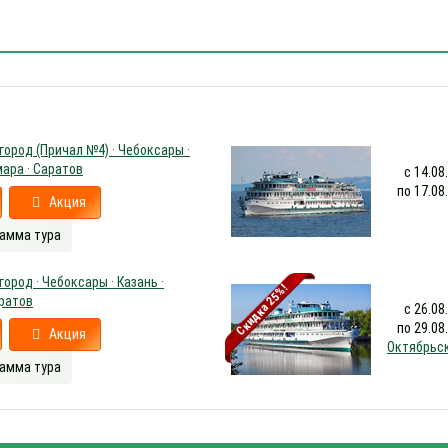
ород (Причал №4) · Чебоксары ·
мара · Саратов
с 14.08
по 17.08
Акция
амма тура
ород · Чебоксары · Казань ·
Скидка 25%!
аратов
с 26.08
по 29.08
Акция
Октябрьс
амма тура