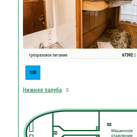
трёхразовое питание
67392
120
Нижняя палуба