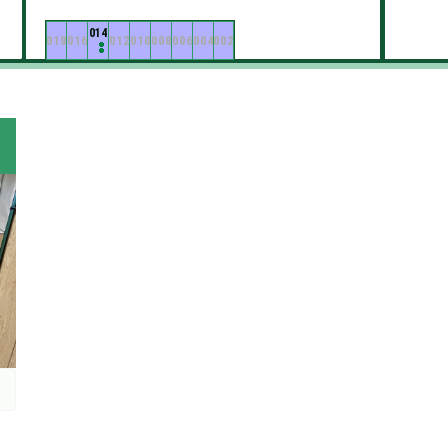
014
018
016
012
010
008
006
004
002