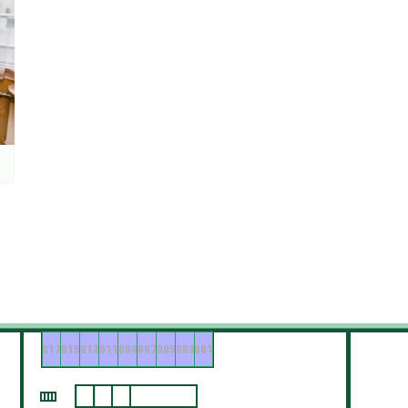
017
015
013
011
009
007
005
003
001