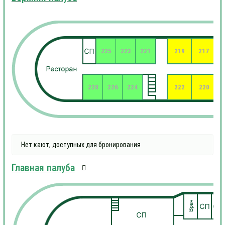
225
223
221
219
217
228
226
224
222
220
Нет кают, доступных для бронирования
Главная палуба