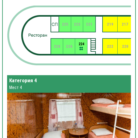
225
223
221
219
217
224
228
226
222
220
Категория 4
Мест 4