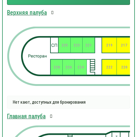
Верхняя палуба
225
223
221
219
217
228
226
224
222
220
Нет кают, доступных для бронирования
Главная палуба