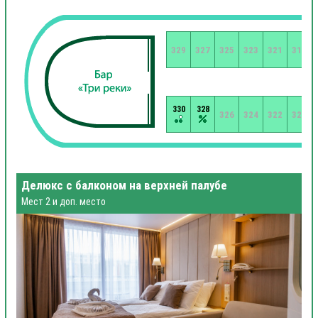
329
327
325
323
321
319
330
328
326
324
322
320
Делюкс с балконом на верхней палубе
Мест 2 и доп. место