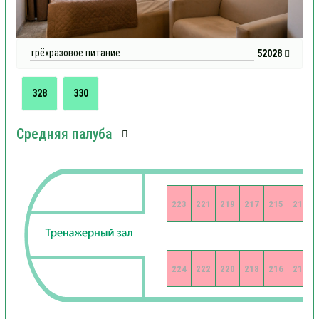
трёхразовое питание
52028
328
330
Средняя палуба
223
221
219
217
215
213
224
222
220
218
216
214