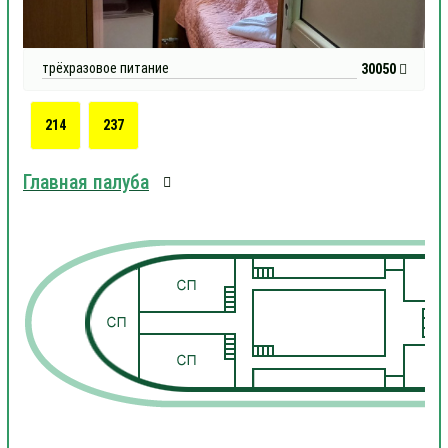
трёхразовое питание
30050
214
237
Главная палуба
1
1