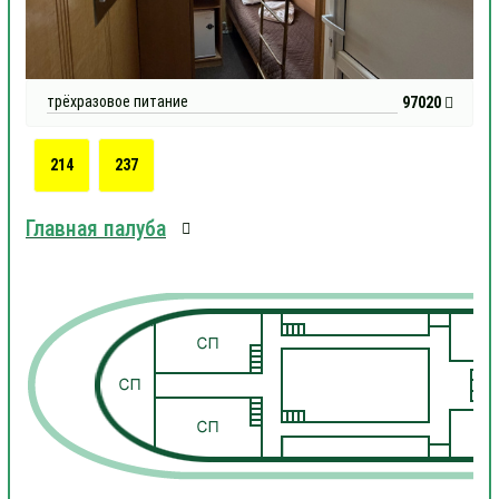
трёхразовое питание
97020
214
237
Главная палуба
1
1