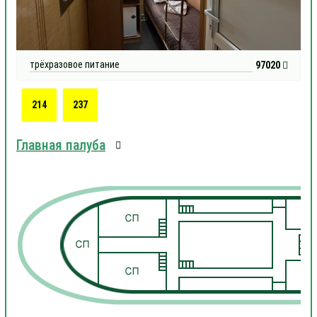
трёхразовое питание
97020
214
237
Главная палуба
1
1