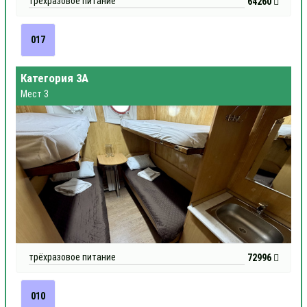
трёхразовое питание
64260
017
Категория 3А
Мест 3
трёхразовое питание
72996
010