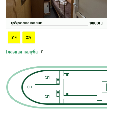
трёхразовое питание
100300
214
237
Главная палуба
1
1