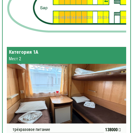
250
248
246
244
242
240
238
236
234
232
23
Категория 1А
Мест 2
трёхразовое питание
138000