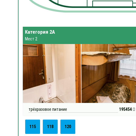
Категория 2А
Мест 2
трёхразовое питание
195454
115
118
120