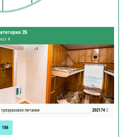
атегория 2Б
ест 4
трёхразовое питание
202174
106