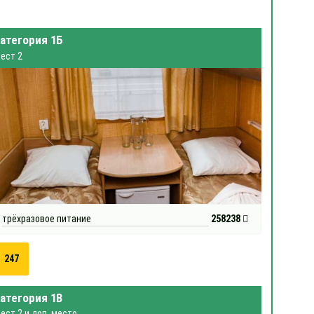
атегория 1Б
ест 2
трёхразовое питание
258238
247
атегория 1В
ест 2 и доп. место