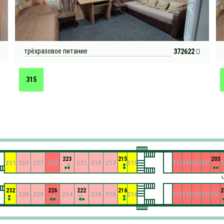
трёхразовое питание
372622
315
223
215
203
231
229
227
225
221
219
217
213
211
209
207
205
2
232
226
222
216
2
230
228
224
220
218
214
212
210
208
206
204