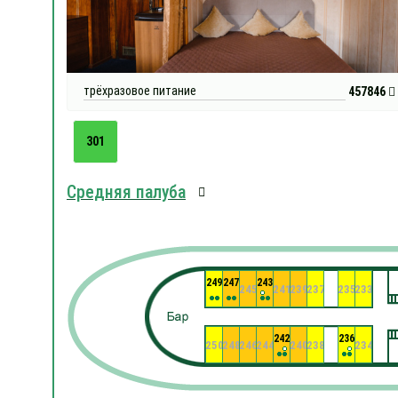
трёхразовое питание
457846
301
Средняя палуба
249
247
243
245
241
239
237
235
233
242
236
250
248
246
244
240
238
234