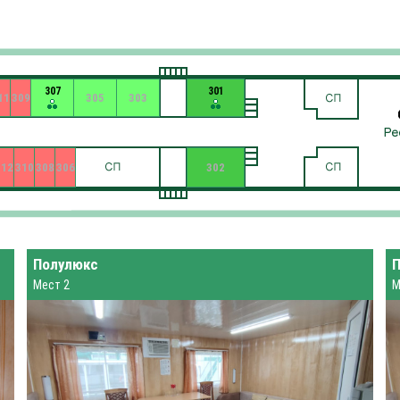
307
301
11
309
305
303
312
310
308
306
302
Полулюкс
Мест 2
М