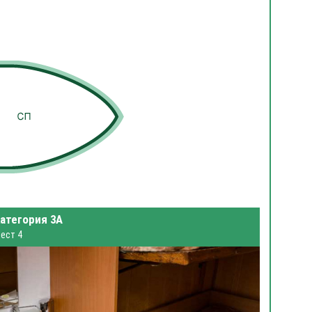
атегория 3А
ест 4