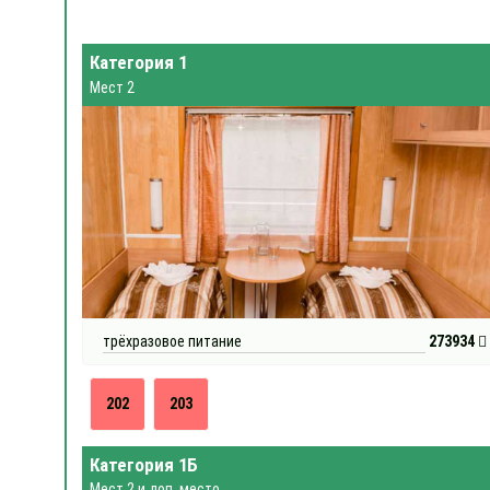
Категория 1
Мест 2
трёхразовое питание
273934
202
203
Категория 1Б
Мест 2 и доп. место