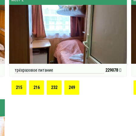
трёхразовое питание
229078
215
216
232
249