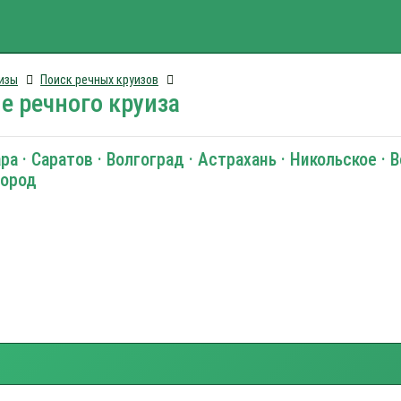
изы
Поиск речных круизов
е речного круиза
 · Саратов · Волгоград · Астрахань · Никольское · В
город