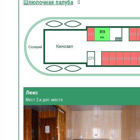
Шлюпочная палуба
315
317
313
3
322
320
318
316
314
Люкс
Мест 2 и доп. место