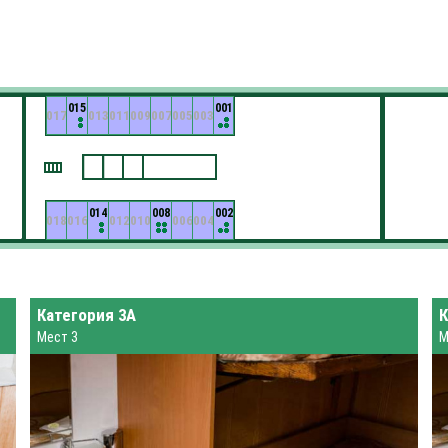
015
001
017
013
011
009
007
005
003
014
008
002
018
016
012
010
006
004
Категория 3А
К
Мест 3
М