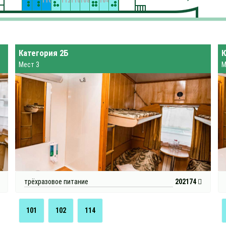
116
112
110
108
104
Категория 2Б
К
Мест 3
М
трёхразовое питание
202174
101
102
114