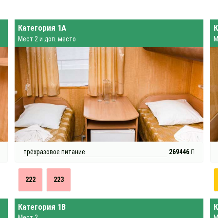
Категория 1А
К
Мест 2 и доп. место
М
трёхразовое питание
269446
222
223
Категория 1В
К
Мест 2
М