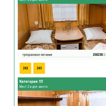
трёхразовое питание
258238
242
243
Категория 1П
Мест 2 и доп. место