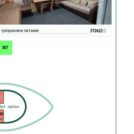
трёхразовое питание
372622
307
01
02