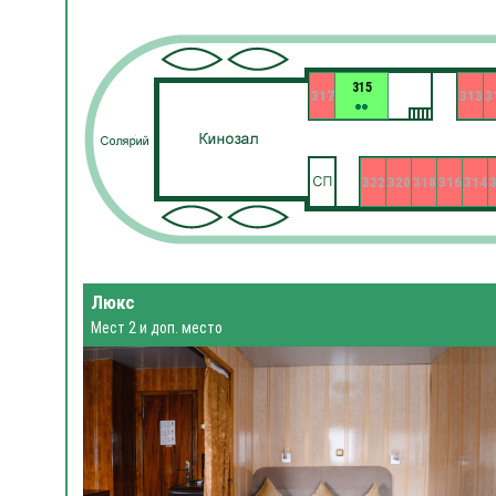
315
317
313
3
322
320
318
316
314
Люкс
Мест 2 и доп. место