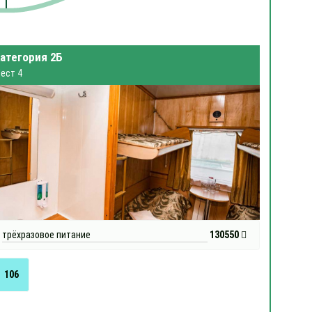
атегория 2Б
ест 4
трёхразовое питание
130550
106