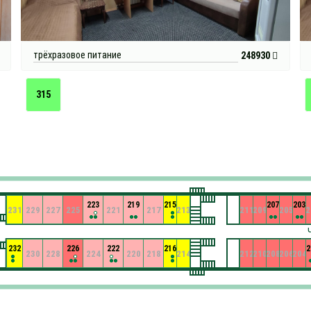
трёхразовое питание
248930
315
223
219
215
207
203
231
229
227
225
221
217
213
211
209
205
2
232
226
222
216
2
230
228
224
220
218
214
212
210
208
206
204