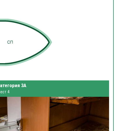
атегория 3А
ест 4