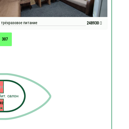
трёхразовое питание
248930
307
01
02