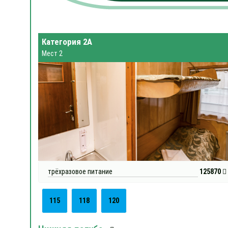
Категория 2А
Мест 2
трёхразовое питание
125870
115
118
120