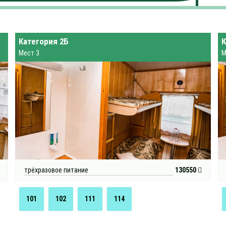
Категория 2Б
К
Мест 3
М
трёхразовое питание
130550
101
102
111
114