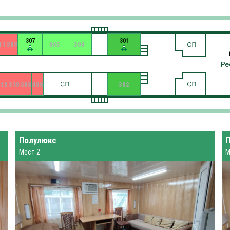
307
301
11
309
305
303
312
310
308
306
302
Полулюкс
Мест 2
М