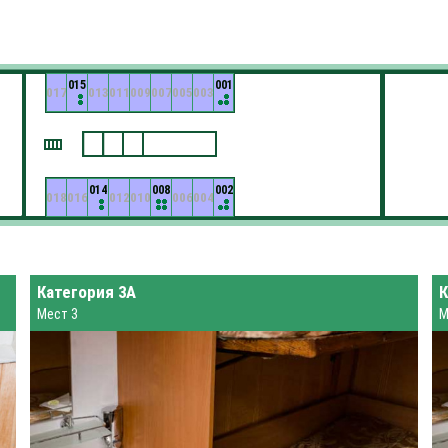
015
001
017
013
011
009
007
005
003
014
008
002
018
016
012
010
006
004
Категория 3А
К
Мест 3
М