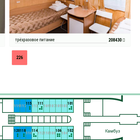
трёхразовое питание
208430
226
115
111
101
119
117
113
109
107
105
103
120
118
114
106
102
116
112
110
108
104