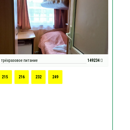
трёхразовое питание
149234
215
216
232
249