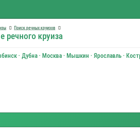
изы
Поиск речных круизов
е речного круиза
ыбинск · Дубна · Москва · Мышкин · Ярославль · Кос