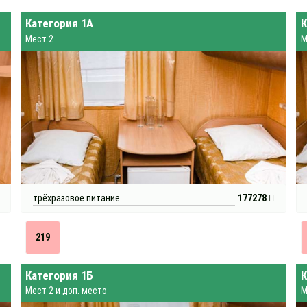
Категория 1А
К
Мест 2
М
трёхразовое питание
177278
219
Категория 1Б
К
Мест 2 и доп. место
М