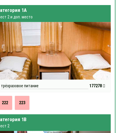
атегория 1А
ест 2 и доп. место
трёхразовое питание
177278
222
223
атегория 1В
ест 2