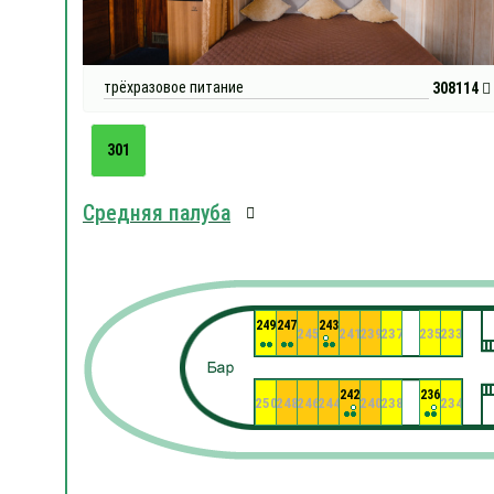
трёхразовое питание
308114
301
Средняя палуба
249
247
243
245
241
239
237
235
233
242
236
250
248
246
244
240
238
234