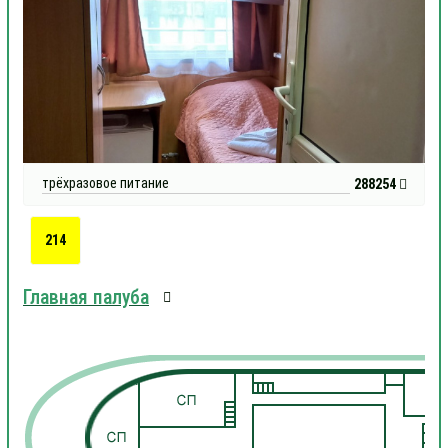
трёхразовое питание
288254
214
Главная палуба
1