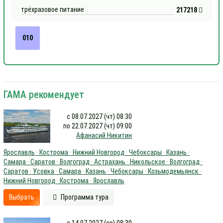
трёхразовое питание
217218
010
ГАМА рекомендует
с 08.07.2027 (чт) 08:30
по 22.07.2027 (чт) 09:00
Афанасий Никитин
Ярославль · Кострома · Нижний Новгород · Чебоксары · Казань ·
Самара · Саратов · Волгоград · Астрахань · Никольское · Волгоград ·
Саратов · Усовка · Самара · Казань · Чебоксары · Козьмодемьянск ·
Нижний Новгород · Кострома · Ярославль
Выбрать
Программа тура