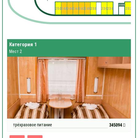
250
248
246
244
242
240
238
236
234
232
23
Категория 1
Мест 2
трёхразовое питание
345094