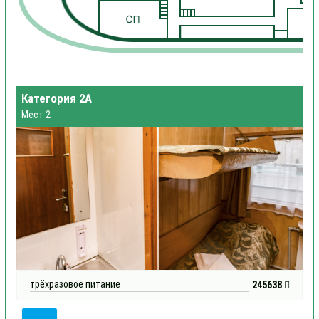
1
Категория 2А
Мест 2
трёхразовое питание
245638