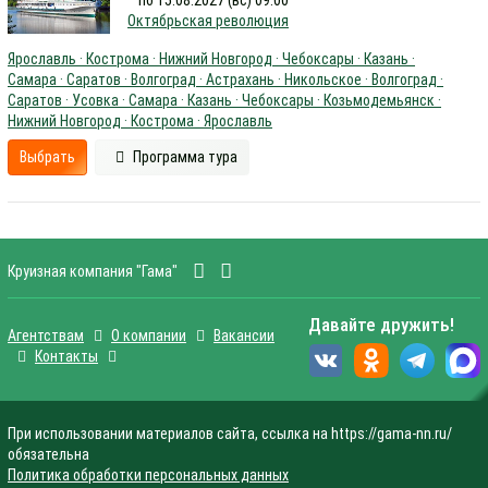
по 15.08.2027 (вс) 09:00
Октябрьская революция
Ярославль · Кострома · Нижний Новгород · Чебоксары · Казань ·
Самара · Саратов · Волгоград · Астрахань · Никольское · Волгоград ·
Саратов · Усовка · Самара · Казань · Чебоксары · Козьмодемьянск ·
Нижний Новгород · Кострома · Ярославль
Выбрать
Программа тура
Круизная компания "Гама"
Давайте дружить!
Агентствам
О компании
Вакансии
Контакты
При использовании материалов сайта, ссылка на https://gama-nn.ru/
обязательна
Политика обработки персональных данных