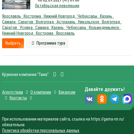
по 02.09.2027 (чт) 09:00
Октябрьская революция
Ярославль · Кострома · Нижний Новгород · Чебоксары · Казань ·
Самара · Саратов · Волгоград · Астрахань · Никольское · Волгоград ·
Саратов · Усовка · Самара · Казань · Чебоксары · Козьмодемьянск ·
Нижний Новгород · Кострома · Ярославль
Выбрать
Программа тура
Круизная компания "Гама"
Давайте дружить!
Агентствам
О компании
Вакансии
Контакты
При использовании материалов сайта, ссылка на https://gama-nn.ru/
обязательна
Политика обработки персональных данных