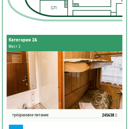
1
Категория 2А
Мест 2
трёхразовое питание
245638