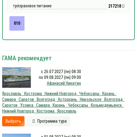
трёхразовое питание
217218
010
ГАМА рекомендует
с 26.07.2027 (пн) 08:30
по 09.08.2027 (пн) 09:00
Афанасий Никитин
Ярославль · Кострома · Нижний Новгород · Чебоксары · Казань ·
Самара · Саратов · Волгоград · Астрахань · Никольское · Волгоград ·
Саратов · Усовка · Самара · Казань · Чебоксары · Козьмодемьянск ·
Нижний Новгород · Кострома · Ярославль
Выбрать
Программа тура