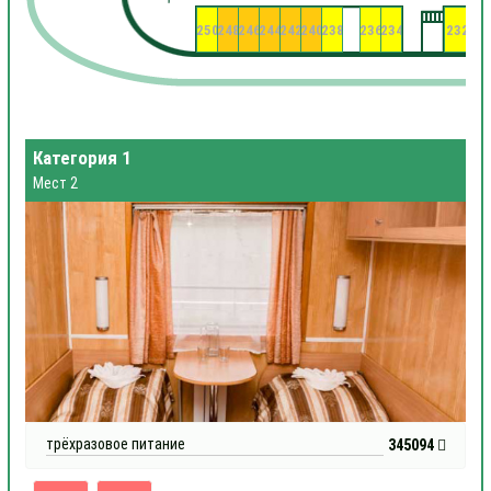
250
248
246
244
242
240
238
236
234
232
23
Категория 1
Мест 2
трёхразовое питание
345094