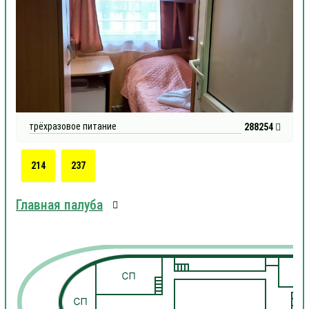
трёхразовое питание
288254
214
237
Главная палуба
1