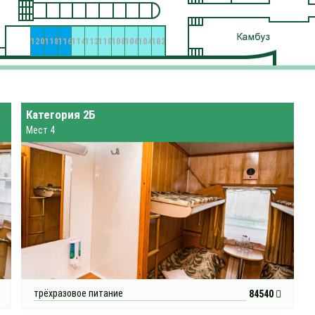
120
118
116
114
112
110
108
106
104
102
Категория 2Б
Мест 4
трёхразовое питание
84540