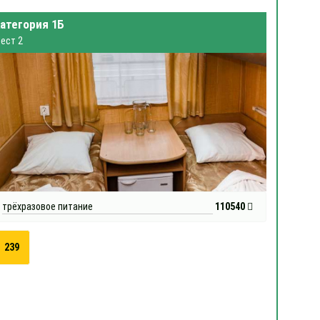
атегория 1Б
ест 2
трёхразовое питание
110540
239