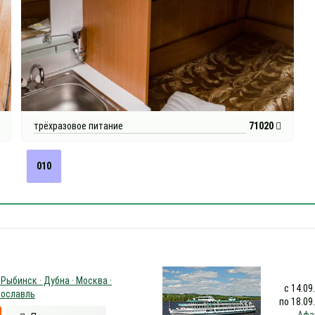
трёхразовое питание
71020
010
 Рыбинск · Дубна · Москва ·
с 14.09
рославль
по 18.09
Афа