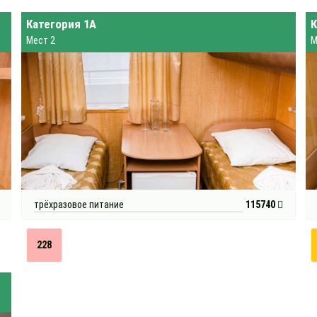
Категория 1А
К
Мест 2
М
трёхразовое питание
115740
228