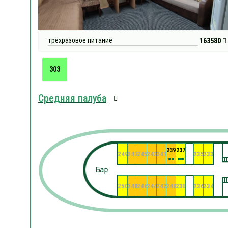
трёхразовое питание
163580
303
Средняя палуба
239
237
249
247
245
243
241
235
233
250
248
246
244
242
240
238
236
234