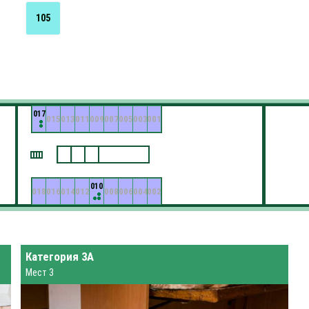
105
017
015
013
011
009
007
005
003
001
010
018
016
014
012
008
006
004
002
Категория 3А
Мест 3