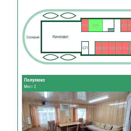
317
315
313
3
322
320
318
316
314
Полулюкс
Мест 2