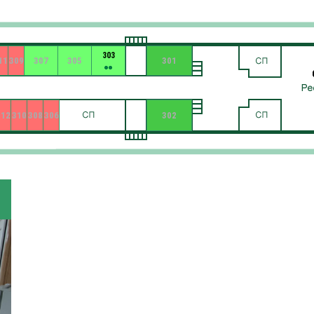
303
11
309
307
305
301
312
310
308
306
302