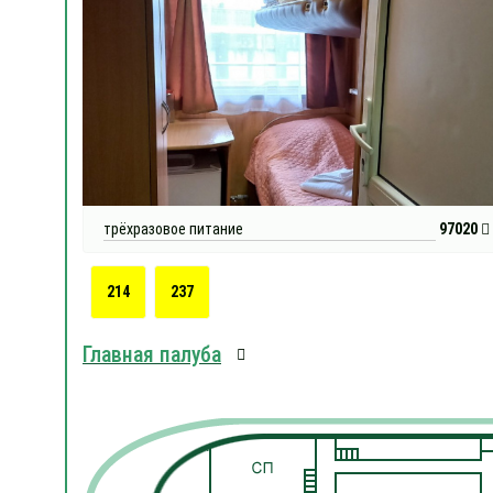
трёхразовое питание
97020
214
237
Главная палуба