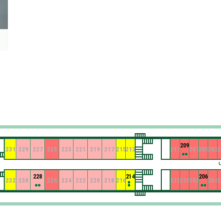
209
231
229
227
225
223
221
219
217
215
213
211
207
205
203
2
228
214
206
232
230
226
224
222
220
218
216
212
210
208
204
2