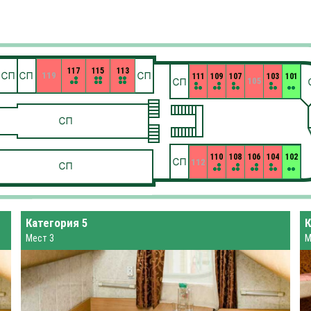
117
115
113
119
111
109
107
103
101
105
110
108
106
104
102
112
Категория 5
К
Мест 3
М