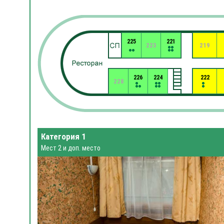
225
221
223
219
226
224
222
228
Категория 1
Мест 2 и доп. место