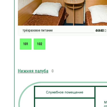
трёхразовое питание
44440
101
102
Нижняя палуба