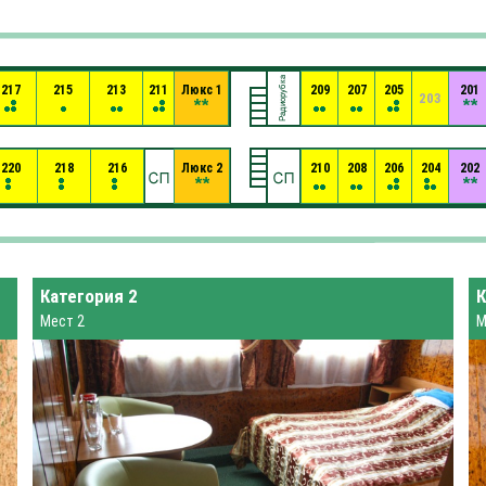
217
215
213
211
Люкс 1
209
207
205
201
203
220
218
216
Люкс 2
210
208
206
204
202
Категория 2
К
Мест 2
М