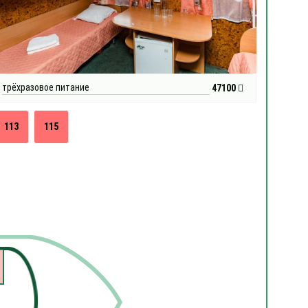
трёхразовое питание
47100
113
115