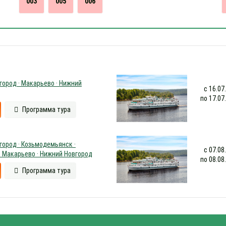
003
005
006
город · Макарьево · Нижний
с 16.07
по 17.07
Программа тура
город · Козьмодемьянск ·
с 07.08
· Макарьево · Нижний Новгород
по 08.08
Программа тура