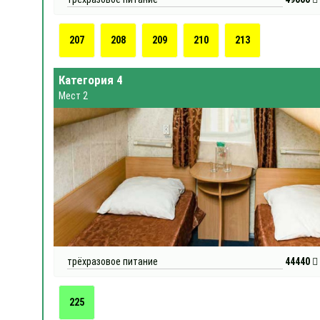
207
208
209
210
213
Категория 4
Мест 2
трёхразовое питание
44440
225