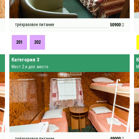
трёхразовое питание
50900
201
202
Категория 3
К
Мест 2 и доп. место
М
трёхразовое питание
49000