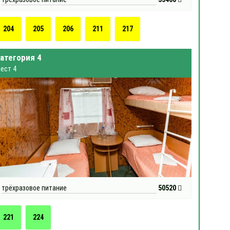
204
205
206
211
217
атегория 4
ест 4
трёхразовое питание
50520
221
224