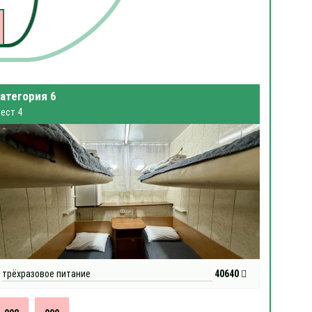
атегория 6
ест 4
трёхразовое питание
40640