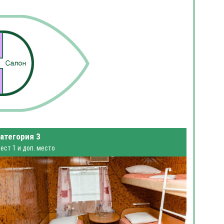
атегория 3
ест 1 и доп. место