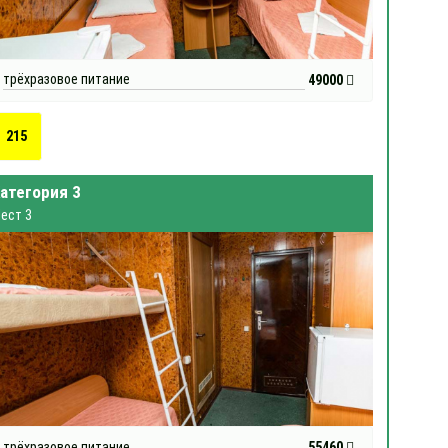
трёхразовое питание
49000
215
атегория 3
ест 3
трёхразовое питание
55460