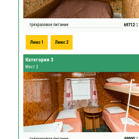
трёхразовое питание
69712
Люкс 1
Люкс 2
Категория 3
Мест 2
трёхразовое питание
49000