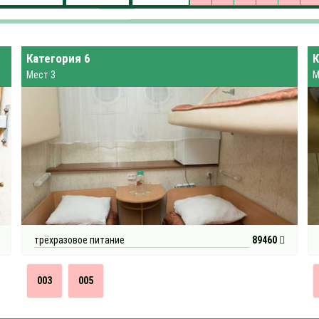
Категория 6
К
Мест 3
М
трёхразовое питание
89460
003
005