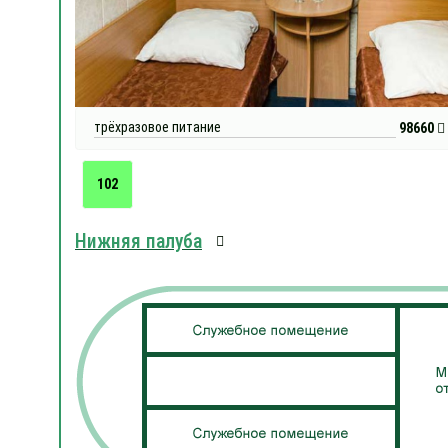
трёхразовое питание
98660
102
Нижняя палуба