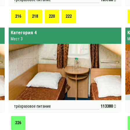
216
218
220
222
Категория 4
К
Мест 3
М
трёхразовое питание
113380
226