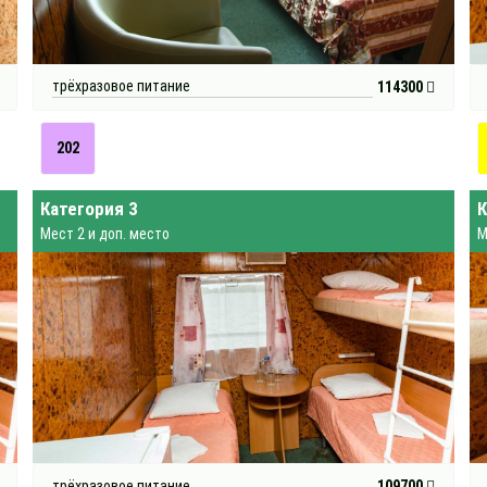
трёхразовое питание
114300
202
Категория 3
К
Мест 2 и доп. место
М
трёхразовое питание
109700