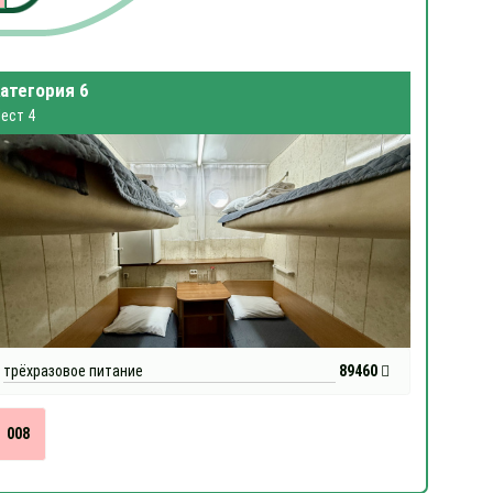
атегория 6
ест 4
трёхразовое питание
89460
008