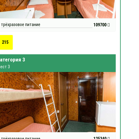
трёхразовое питание
109700
215
атегория 3
ест 3
трёхразовое питание
125340