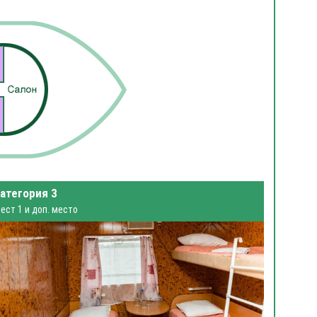
атегория 3
ест 1 и доп. место