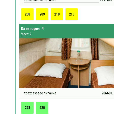
208
209
210
213
Категория 4
Мест 2
трёхразовое питание
98660
223
225