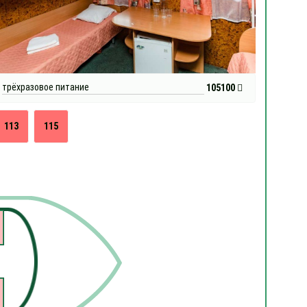
трёхразовое питание
105100
113
115