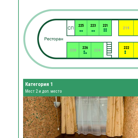
225
223
221
219
226
222
228
224
Категория 1
Мест 2 и доп. место