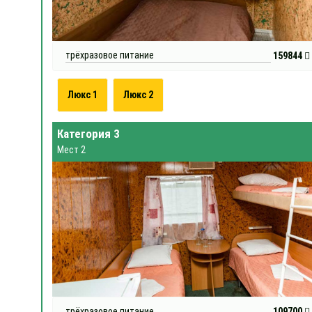
трёхразовое питание
159844
Люкс 1
Люкс 2
Категория 3
Мест 2
трёхразовое питание
109700