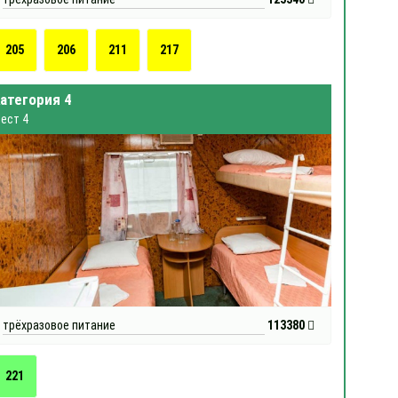
205
206
211
217
атегория 4
ест 4
трёхразовое питание
113380
221