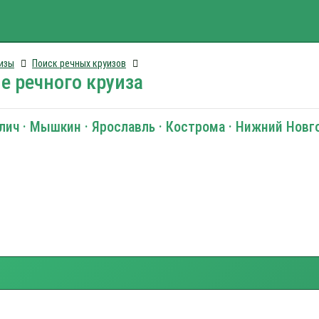
изы
Поиск речных круизов
е речного круиза
глич · Мышкин · Ярославль · Кострома · Нижний Новг