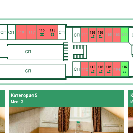
115
113
119
117
109
107
111
105
103
101
110
108
106
102
112
104
Категория 5
К
Мест 3
М