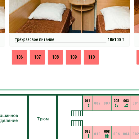
трёхразовое питание
105100
106
107
108
109
110
011
005
003
009
007
001
012
008
010
006
004
002