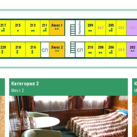
217
215
213
211
Люкс 1
209
205
207
203
201
220
218
216
Люкс 2
210
208
206
202
204
Категория 2
К
Мест 2
М