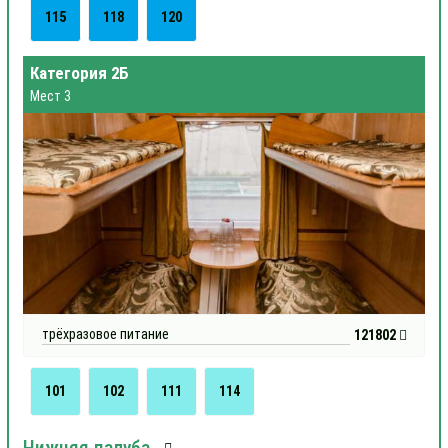
115
118
120
Категория 2Б
Мест 3
трёхразовое питание
121802
101
102
111
114