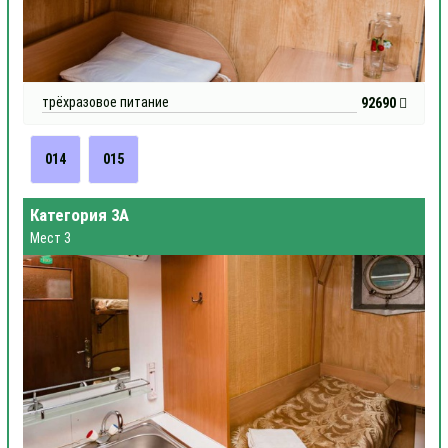
трёхразовое питание
92690
014
015
Категория 3А
Мест 3