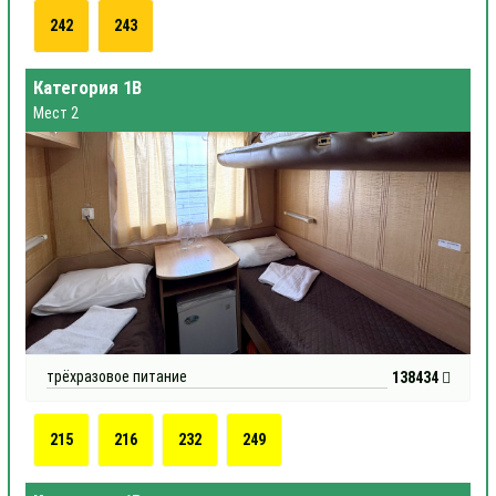
242
243
Категория 1В
Мест 2
трёхразовое питание
138434
215
216
232
249