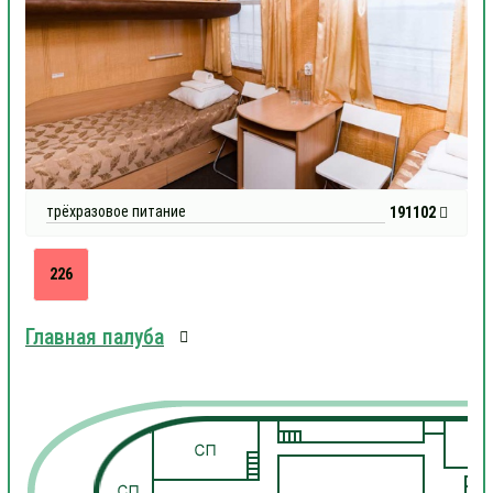
трёхразовое питание
191102
226
Главная палуба
1