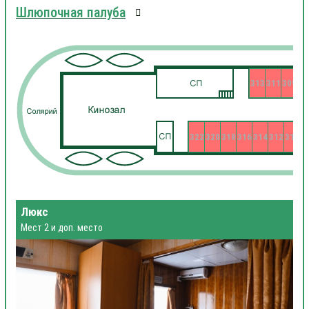
Шлюпочная палуба
313
311
309
322
320
318
316
314
312
310
3
Люкс
Мест 2 и доп. место