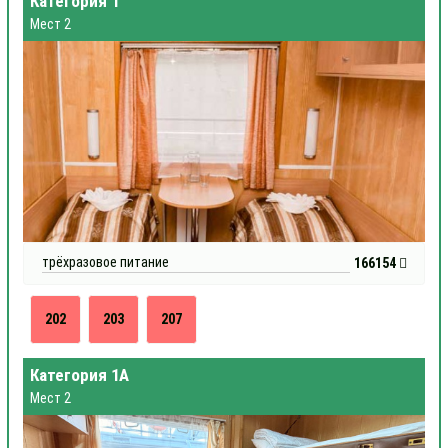
Категория 1
Мест 2
трёхразовое питание
166154
202
203
207
Категория 1А
Мест 2