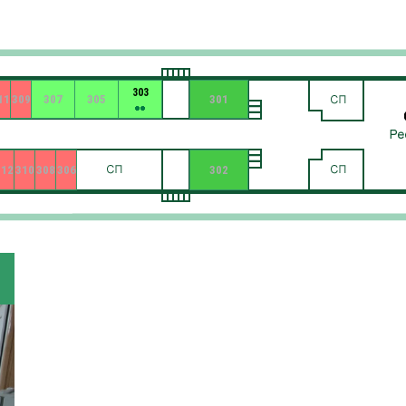
303
11
309
307
305
301
312
310
308
306
302