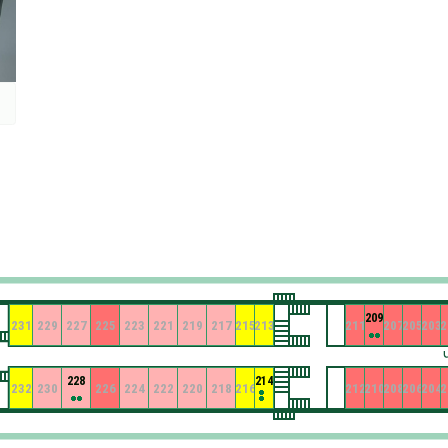
209
231
229
227
225
223
221
219
217
215
213
211
207
205
203
2
228
214
232
230
226
224
222
220
218
216
212
210
208
206
204
2