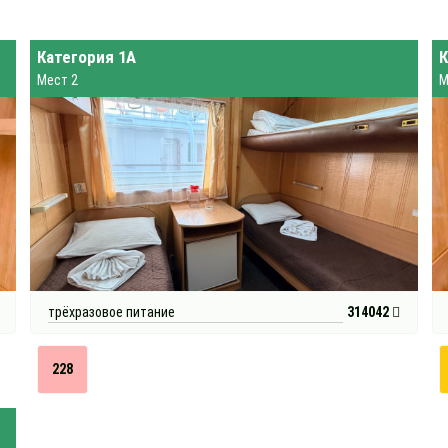
Категория 1А
К
Мест 2
М
трёхразовое питание
314042
228