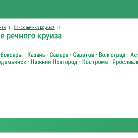
изы
Поиск речных круизов
е речного круиза
оксары · Казань · Самара · Саратов · Волгоград · Аст
модемьянск · Нижний Новгород · Кострома · Ярославл