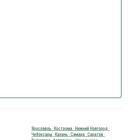
Ярославль · Кострома · Нижний Новгород ·
Чебоксары · Казань · Самара · Саратов ·