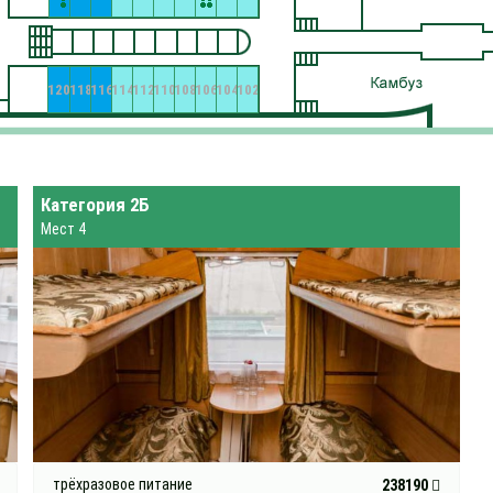
120
118
116
114
112
110
108
106
104
102
Категория 2Б
Мест 4
трёхразовое питание
238190