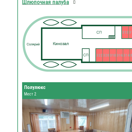
Шлюпочная палуба
313
3
322
320
318
316
314
Полулюкс
Мест 2