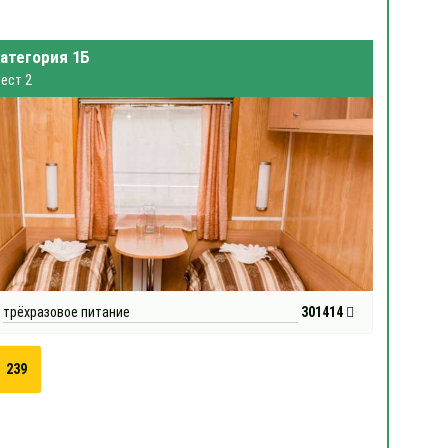
атегория 1Б
ест 2
трёхразовое питание
301414
239