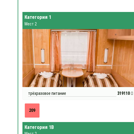
Категория 1
Мест 2
трёхразовое питание
319110
209
Категория 1В
Мест 2