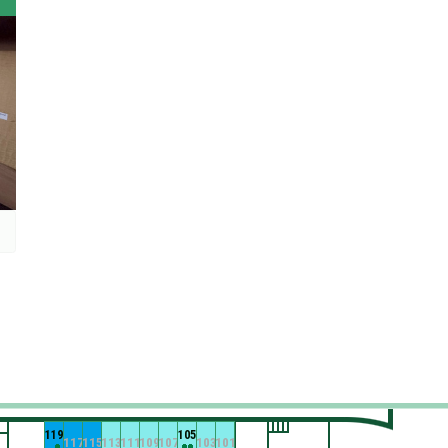
119
105
117
115
113
111
109
107
103
101