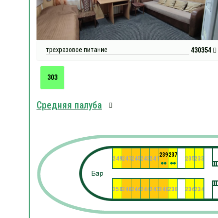
трёхразовое питание
430354
303
Средняя палуба
239
237
249
247
245
243
241
235
233
250
248
246
244
242
240
238
236
234