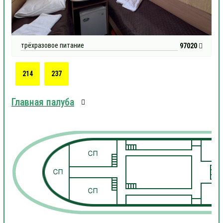
трёхразовое питание
97020
214
237
Главная палуба
1
1