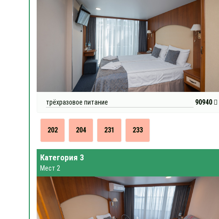
трёхразовое питание
90940
202
204
231
233
Категория 3
Мест 2