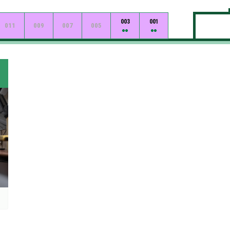
003
001
011
009
007
005