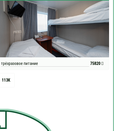
трёхразовое питание
75820
113К