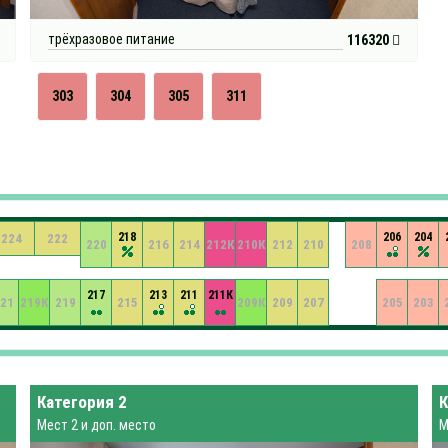
трёхразовое питание
116320
303
304
305
311
218
206
204
224
222
220
216
214
212К
210К
212
210
208
217
213
211
211К
21
219К
219
215
209К
209
207
205
203
Категория 2
К
Мест 2 и доп. место
М