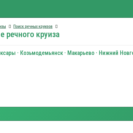
изы
Поиск речных круизов
е речного круиза
оксары · Козьмодемьянск · Макарьево · Нижний Нов