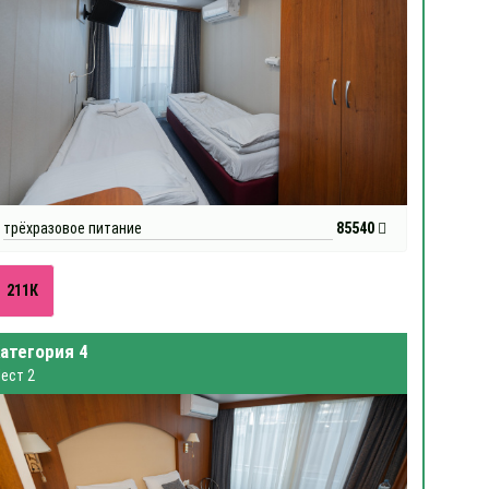
трёхразовое питание
85540
211К
атегория 4
ест 2