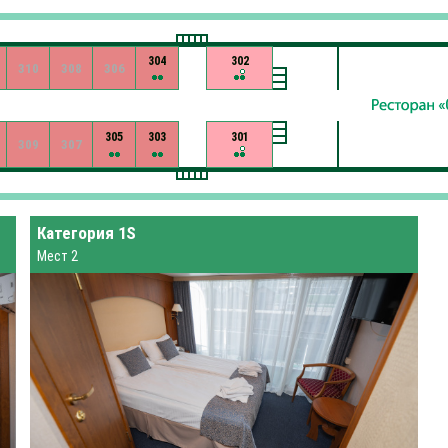
304
302
310
308
306
305
303
301
309
307
Категория 1S
Мест 2