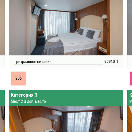
трёхразовое питание
90940
206
Категория 3
К
Мест 2 и доп. место
М