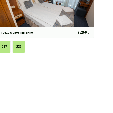
трёхразовое питание
95260
217
229