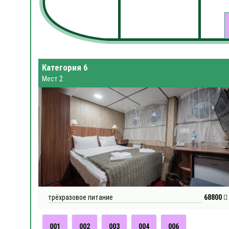
Категория 6
Мест 2
трёхразовое питание
68800
001
002
003
004
006