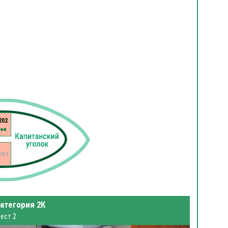
202
201
атегория 2К
ест 2