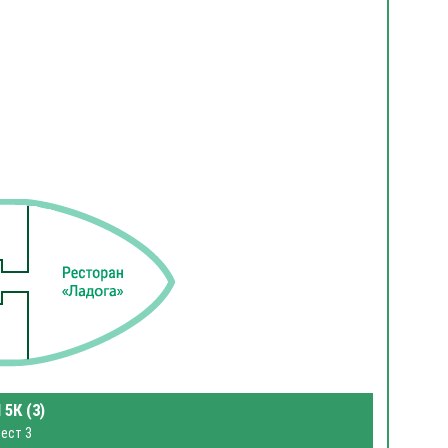
 5К (3)
ест 3