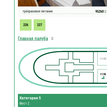
трёхразовое питание
95260
226
227
Главная палуба
114К
113К
Категория 5
Мест 2