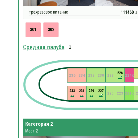
трёхразовое питание
111460
301
302
Средняя палуба
226
236
234
232
230
228
224К
233
231
229
227
225
223
221К
2
Категория 2
Мест 2