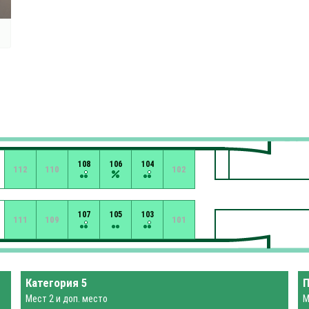
108
106
104
112
110
102
107
105
103
111
109
101
Категория 5
П
Мест 2 и доп. место
М