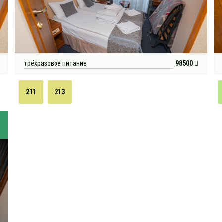
трёхразовое питание
98500
211
213