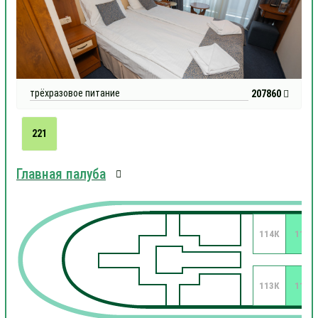
трёхразовое питание
207860
221
Главная палуба
114К
112
113К
111