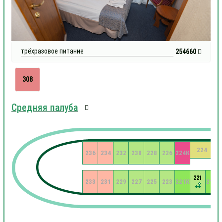
трёхразовое питание
254660
308
Средняя палуба
224
236
234
232
230
228
226
224К
221
233
231
229
227
225
223
221К
219К