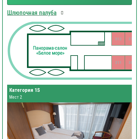
Шлюпочная палуба
312
310
311
309
Категория 1S
Мест 2