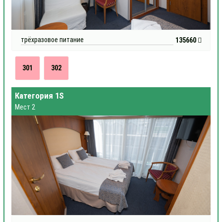
трёхразовое питание
135660
301
302
Категория 1S
Мест 2