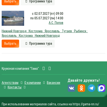
Выбрать
Программа тура
с 02.07.2027 (пт) 09:00
по 05.07.2027 (пн) 14:00
А.С. Попов
Нижний Новгород · Кострома · Ярославль · Тутаев · Рыбинск ·
Ярославль · Кострома · Нижний Новгород
Выбрать
Программа тура
Круизная компания "Гама"
Давайте дружить!
Агентствам
О компании
Вакансии
Контакты
При использовании материалов сайта, ссылка на https://gama-nn.ru/