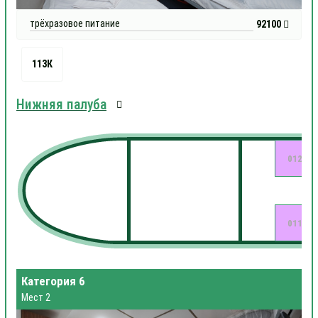
трёхразовое питание
92100
113К
Нижняя палуба
012
011
Категория 6
Мест 2