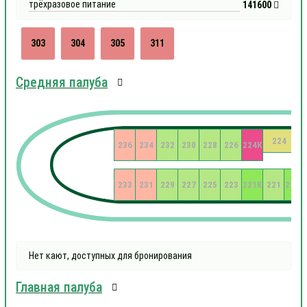
трёхразовое питание
141600
303
304
305
311
Средняя палуба
224
236
234
232
230
228
226
224К
233
231
229
227
225
223
221К
221
219К
Нет кают, доступных для бронирования
Главная палуба