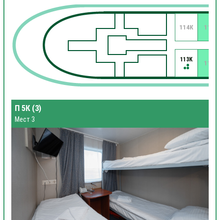
114К
112
113К
111
П 5К (3)
Мест 3