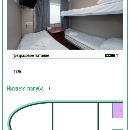
трёхразовое питание
83300
113К
Нижняя палуба
012