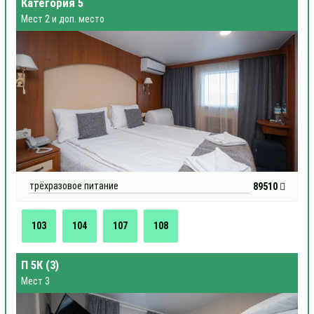
Категория 5
Мест 2 и доп. место
трёхразовое питание
89510
103
104
107
108
П 5К (3)
Мест 3