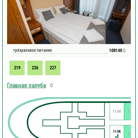
трёхразовое питание
108140
219
226
227
Главная палуба
114К
112
113К
111