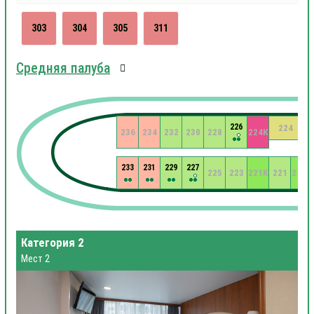
303
304
305
311
Средняя палуба
226
224
236
234
232
230
228
224К
233
231
229
227
225
223
221К
221
219К
Категория 2
Мест 2