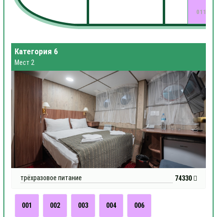
011
Категория 6
Мест 2
трёхразовое питание
74330
001
002
003
004
006