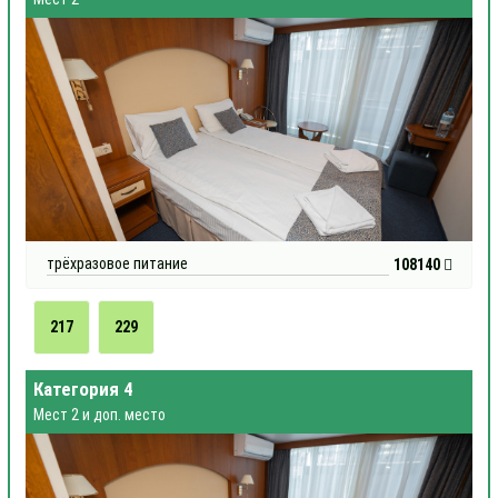
трёхразовое питание
108140
217
229
Категория 4
Мест 2 и доп. место