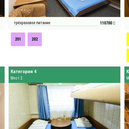
трёхразовое питание
110700
201
202
Категория 4
К
Мест 2
М