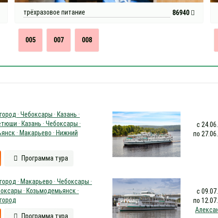
трёхразовое питание
86940
005
007
008
ород · Чебоксары · Казань ·
етюши · Казань · Чебоксары ·
с 24.06
янск · Макарьево · Нижний
по 27.06
Программа тура
ород · Макарьево · Чебоксары ·
боксары · Козьмодемьянск ·
с 09.07
город
по 12.07
Алекса
Программа тура