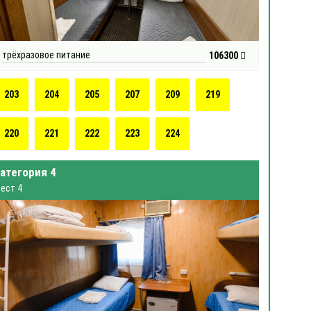
трёхразовое питание
106300
203
204
205
207
209
219
220
221
222
223
224
атегория 4
ест 4