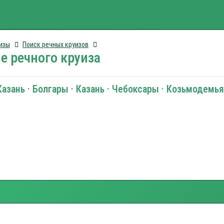
изы
Поиск речных круизов
е речного круиза
Казань · Болгары · Казань · Чебоксары · Козьмодемь