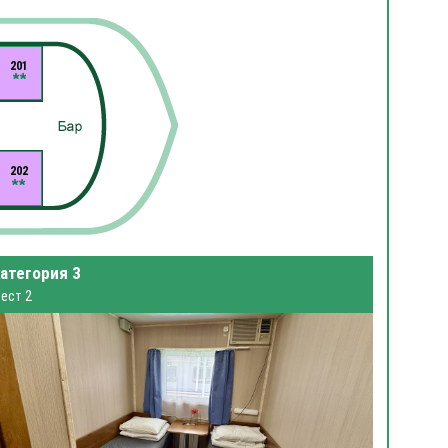
201
202
атегория 3
ест 2