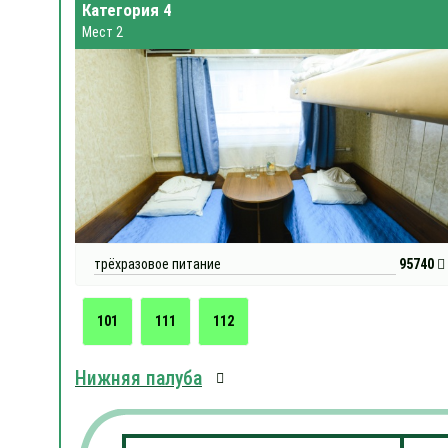
Категория 4
Мест 2
трёхразовое питание
95740
101
111
112
Нижняя палуба