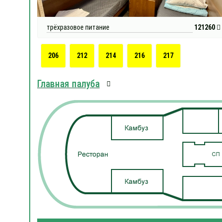
трёхразовое питание
121260
206
212
214
216
217
Главная палуба