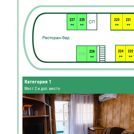
227
225
223
221
224
222
226
228
Категория 1
Мест 2 и доп. место