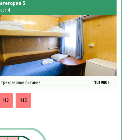
атегория 5
ест 4
трёхразовое питание
101900
113
115