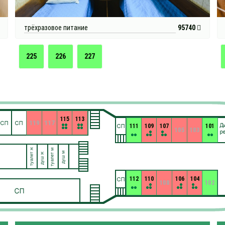
трёхразовое питание
95740
225
226
227
115
113
119
117
111
109
107
101
105
103
112
110
106
104
108
102