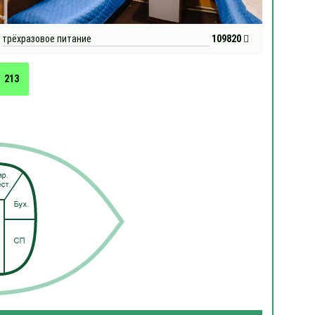
трёхразовое питание
109820
213