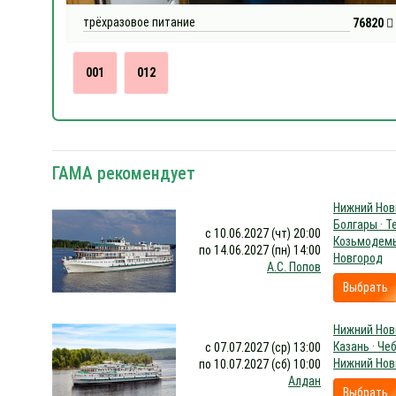
трёхразовое питание
76820
001
012
ГАМА рекомендует
Нижний Новг
Болгары · Т
с 10.06.2027 (чт) 20:00
Козьмодемь
по 14.06.2027 (пн) 14:00
Новгород
А.С. Попов
Выбрать
Нижний Новг
Казань · Че
с 07.07.2027 (ср) 13:00
Нижний Нов
по 10.07.2027 (сб) 10:00
Алдан
Выбрать