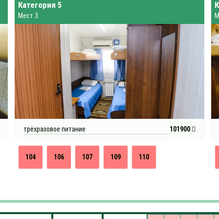
Категория 5
К
Мест 3
М
трёхразовое питание
101900
104
106
107
109
110