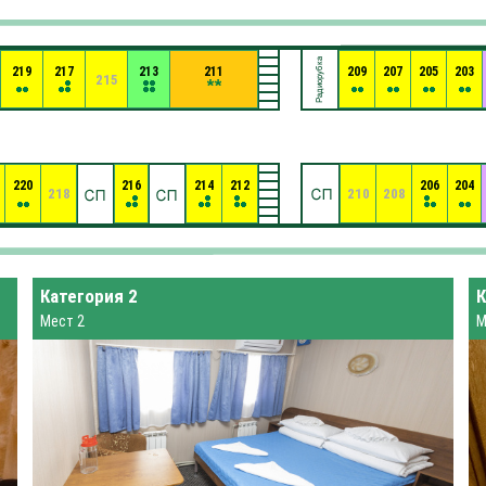
219
217
213
211
209
207
205
203
215
220
216
214
212
206
204
218
210
208
Категория 2
К
Мест 2
М