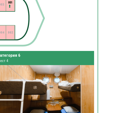
001
003
004
002
атегория 6
ест 4