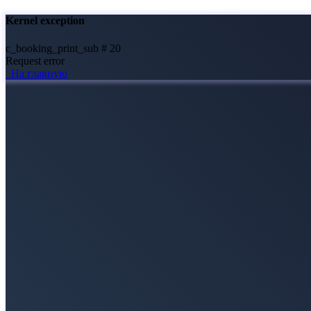
Kernel exception
c_booking_print_sub # 20
Request error
На главную