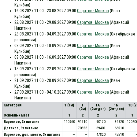
Кулибин)
16.08.2027 11:00 - 23.08.2027 09:00
Саратов · Москва
(Иван
Кулибин)
22.08.2027 11:00 - 29.08.2027 09:00
Саратов · Москва
(Афанасий
Никитин)
28.08.2027 11:00 - 04.09.2027 09:00
Саратов · Москва
(Октябрьская
революция)
03.09.2027 11:00 - 10.09.2027 09:00
Саратов · Москва
(Иван
Кулибин)
09.09.2027 11:00 - 16.09.2027 09:00
Саратов · Москва
(Афанасий
Никитин)
15.09.2027 11:00 - 22.09.2027 09:00
Саратов · Москва
(Октябрьская
революция)
21.09.2027 11:00 - 28.09.2027 09:00
Саратов · Москва
(Иван
Кулибин)
27.09.2027 11:00 - 04.10.2027 09:00
Саратов · Москва
(Афанасий
Никитин)
Категория
1 (1м)
1
1А
1Б
1В (
(2м)
(2м+доп)
(2м+доп)
Основных мест
1
2
2
2
1
Взрослое, 3х питание
110960
91710
90170
86320
12020
Детское, 3х питание
—
70556
69401
66510
Взрослое, доп. место, 3x питание
—
—
47820
45510