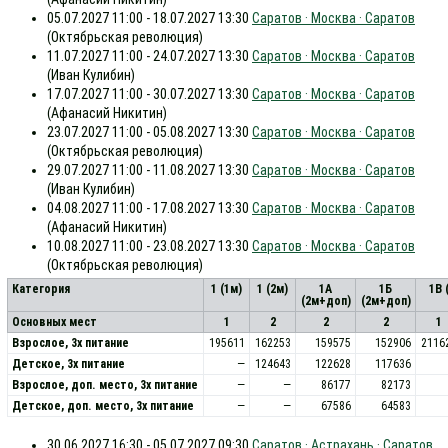
05.07.2027 11:00 - 18.07.2027 13:30
Саратов · Москва · Саратов
(Октябрьская революция)
11.07.2027 11:00 - 24.07.2027 13:30
Саратов · Москва · Саратов
(Иван Кулибин)
17.07.2027 11:00 - 30.07.2027 13:30
Саратов · Москва · Саратов
(Афанасий Никитин)
23.07.2027 11:00 - 05.08.2027 13:30
Саратов · Москва · Саратов
(Октябрьская революция)
29.07.2027 11:00 - 11.08.2027 13:30
Саратов · Москва · Саратов
(Иван Кулибин)
04.08.2027 11:00 - 17.08.2027 13:30
Саратов · Москва · Саратов
(Афанасий Никитин)
10.08.2027 11:00 - 23.08.2027 13:30
Саратов · Москва · Саратов
(Октябрьская революция)
Категория
1 (1м)
1 (2м)
1А
1Б
1В 
(2м+доп)
(2м+доп)
Основных мест
1
2
2
2
1
Взрослое, 3х питание
195611
162253
159575
152906
2116
Детское, 3х питание
—
124643
122628
117636
Взрослое, доп. место, 3x питание
—
—
86177
82173
Детское, доп. место, 3x питание
—
—
67586
64583
30.06.2027 16:30 - 05.07.2027 09:30
Саратов · Астрахань · Саратов