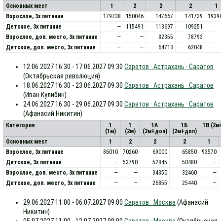
Основных мест
1
2
2
2
1
Взрослое, 3х питание
179738
150046
147667
141739
1939
Детское, 3х питание
—
115491
113697
109251
Взрослое, доп. место, 3x питание
—
—
82355
78793
Детское, доп. место, 3x питание
—
—
64713
62048
12.06.2027 16:30 - 17.06.2027 09:30
Саратов · Астрахань · Саратов
(Октябрьская революция)
18.06.2027 16:30 - 23.06.2027 09:30
Саратов · Астрахань · Саратов
(Иван Кулибин)
24.06.2027 16:30 - 29.06.2027 09:30
Саратов · Астрахань · Саратов
(Афанасий Никитин)
Категория
1
1
1А
1Б
1В (2м
(1м)
(2м)
(2м+доп)
(2м+доп)
Основных мест
1
2
2
2
1
Взрослое, 3х питание
86010
70260
69000
65850
93570
Детское, 3х питание
—
53790
52845
50480
—
Взрослое, доп. место, 3x питание
—
—
34350
32460
—
Детское, доп. место, 3x питание
—
—
26855
25440
—
29.06.2027 11:00 - 06.07.2027 09:00
Саратов · Москва
(Афанасий
Никитин)