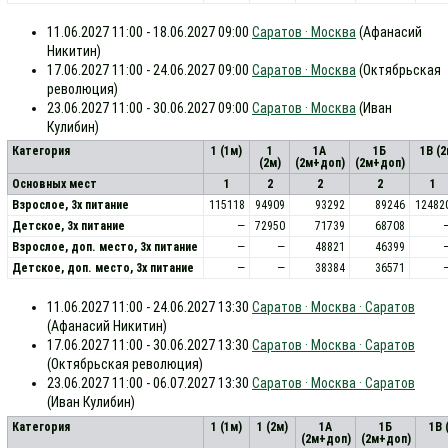
11.06.2027 11:00 - 18.06.2027 09:00
Саратов · Москва
(Афанасий
Никитин)
17.06.2027 11:00 - 24.06.2027 09:00
Саратов · Москва
(Октябрьская
революция)
23.06.2027 11:00 - 30.06.2027 09:00
Саратов · Москва
(Иван
Кулибин)
Категория
1 (1м)
1
1А
1Б
1В (
(2м)
(2м+доп)
(2м+доп)
Основных мест
1
2
2
2
1
Взрослое, 3х питание
115118
94909
93292
89246
12482
Детское, 3х питание
—
72950
71739
68708
Взрослое, доп. место, 3x питание
—
—
48821
46399
Детское, доп. место, 3x питание
—
—
38384
36571
11.06.2027 11:00 - 24.06.2027 13:30
Саратов · Москва · Саратов
(Афанасий Никитин)
17.06.2027 11:00 - 30.06.2027 13:30
Саратов · Москва · Саратов
(Октябрьская революция)
23.06.2027 11:00 - 06.07.2027 13:30
Саратов · Москва · Саратов
(Иван Кулибин)
Категория
1 (1м)
1 (2м)
1А
1Б
1В 
(2м+доп)
(2м+доп)