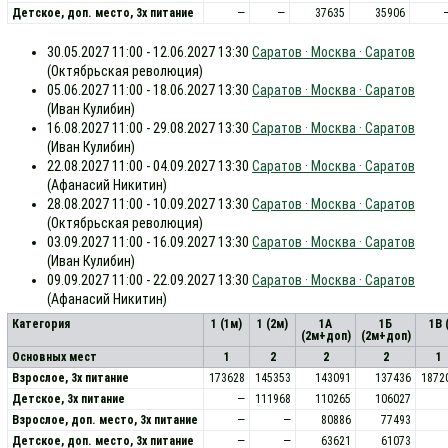
Детское, доп. место, 3x питание
—
—
37635
35906
30.05.2027 11:00 - 12.06.2027 13:30
Саратов · Москва · Саратов
(Октябрьская революция)
05.06.2027 11:00 - 18.06.2027 13:30
Саратов · Москва · Саратов
(Иван Кулибин)
16.08.2027 11:00 - 29.08.2027 13:30
Саратов · Москва · Саратов
(Иван Кулибин)
22.08.2027 11:00 - 04.09.2027 13:30
Саратов · Москва · Саратов
(Афанасий Никитин)
28.08.2027 11:00 - 10.09.2027 13:30
Саратов · Москва · Саратов
(Октябрьская революция)
03.09.2027 11:00 - 16.09.2027 13:30
Саратов · Москва · Саратов
(Иван Кулибин)
09.09.2027 11:00 - 22.09.2027 13:30
Саратов · Москва · Саратов
(Афанасий Никитин)
Категория
1 (1м)
1 (2м)
1А
1Б
1В 
(2м+доп)
(2м+доп)
Основных мест
1
2
2
2
1
Взрослое, 3х питание
173628
145353
143091
137436
1872
Детское, 3х питание
—
111968
110265
106027
Взрослое, доп. место, 3x питание
—
—
80886
77493
Детское, доп. место, 3x питание
—
—
63621
61073