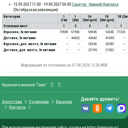
15.09.2027 11:00 - 19.09.2027 06:00
Саратов · Нижний Новгород
(Октябрьская революция)
Категория
1
1
1А
1Б
1В (2м
(1м)
(2м)
(2м+доп)
(2м+доп)
Основных мест
1
2
2
2
1
Взрослое, 3х питание
70985
57985
56945
54345
77225
Детское, 3х питание
—
44422
43642
41690
—
Взрослое, доп. место, 3x питание
—
—
28345
26785
—
Детское, доп. место, 3x питание
—
—
22190
21022
—
Информация по состоянию на 07.08.2026 12:26 MSK
Круизная компания "Гама"
Давайте дружить!
Агентствам
О компании
Вакансии
Контакты
При использовании материалов сайта, ссылка на https://gama-nn.ru/