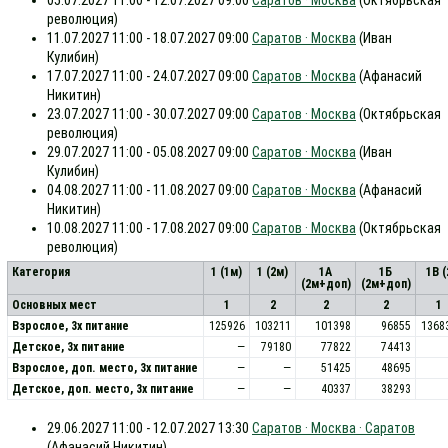
05.07.2027 11:00 - 12.07.2027 09:00
Саратов · Москва
(Октябрьская
революция)
11.07.2027 11:00 - 18.07.2027 09:00
Саратов · Москва
(Иван
Кулибин)
17.07.2027 11:00 - 24.07.2027 09:00
Саратов · Москва
(Афанасий
Никитин)
23.07.2027 11:00 - 30.07.2027 09:00
Саратов · Москва
(Октябрьская
революция)
29.07.2027 11:00 - 05.08.2027 09:00
Саратов · Москва
(Иван
Кулибин)
04.08.2027 11:00 - 11.08.2027 09:00
Саратов · Москва
(Афанасий
Никитин)
10.08.2027 11:00 - 17.08.2027 09:00
Саратов · Москва
(Октябрьская
революция)
Категория
1 (1м)
1 (2м)
1А
1Б
1В 
(2м+доп)
(2м+доп)
Основных мест
1
2
2
2
1
Взрослое, 3х питание
125926
103211
101398
96855
1368
Детское, 3х питание
—
79180
77822
74413
Взрослое, доп. место, 3x питание
—
—
51425
48695
Детское, доп. место, 3x питание
—
—
40337
38293
29.06.2027 11:00 - 12.07.2027 13:30
Саратов · Москва · Саратов
(Афанасий Никитин)