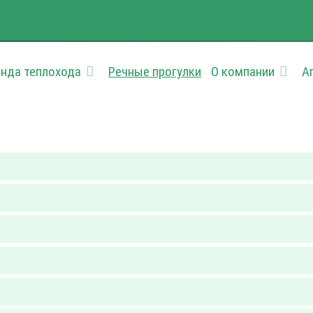
нда теплохода
Речные прогулки
О компании
А