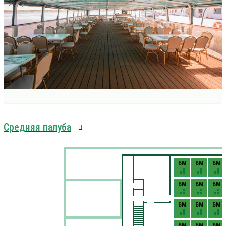
Средняя палуба
БМ
БМ
БМ
БМ
БМ
БМ
БМ
БМ
БМ
БМ
БМ
БМ