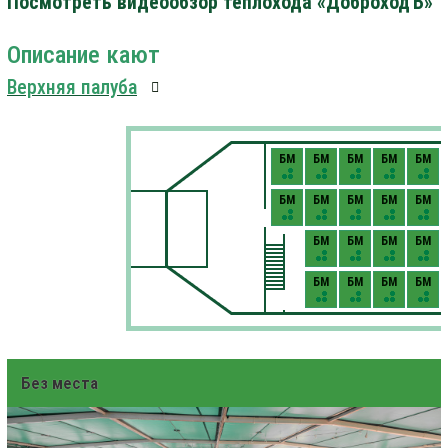
Посмотреть видеообзор теплохода «ДоброходЪ»
Описание кают
Верхняя палуба
БМ
БМ
БМ
БМ
БМ
БМ
БМ
БМ
БМ
БМ
БМ
БМ
БМ
БМ
БМ
БМ
БМ
БМ
Без места