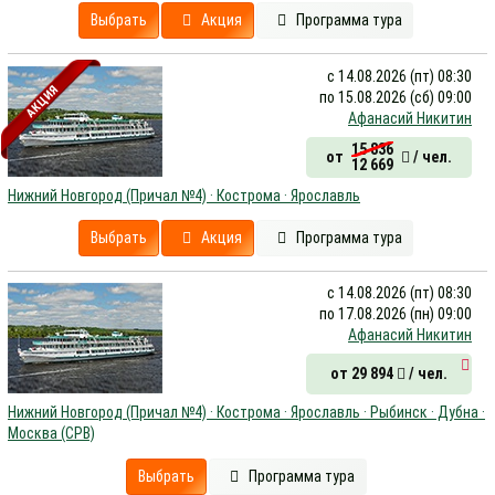
Выбрать
Акция
Программа тура
с 14.08.2026 (пт) 08:30
АКЦИЯ
по 15.08.2026 (сб) 09:00
Афанасий Никитин
15 836
от
/ чел.
12 669
Нижний Новгород (Причал №4) · Кострома · Ярославль
Выбрать
Акция
Программа тура
с 14.08.2026 (пт) 08:30
по 17.08.2026 (пн) 09:00
Афанасий Никитин
от 29 894
/ чел.
Нижний Новгород (Причал №4) · Кострома · Ярославль · Рыбинск · Дубна ·
Москва (СРВ)
Выбрать
Программа тура