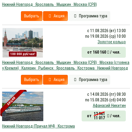
Нижний Новгород · Ярославль · Мышкин · Москва (СРВ)
Выбрать
Акция
Программа тура
с 11.08.2026 (вт) 13:00
по 19.08.2026 (ср) 10:00
Золотое кольцо
от 160 160
/ чел.
100 000 руб/чел!
Нижний Новгород · Ярославль · Мышкин · Москва (СРВ) · Москва (стоянка
у Кремля) · Калязин · Рыбинск · Ярославль · Кострома · Нижний Новгород
Выбрать
Акция
Программа тура
с 14.08.2026 (пт) 08:30
АКЦИЯ
по 15.08.2026 (сб) 04:00
Афанасий Никитин
12 961
от
/ чел.
11 017
Нижний Новгород (Причал №4) · Кострома