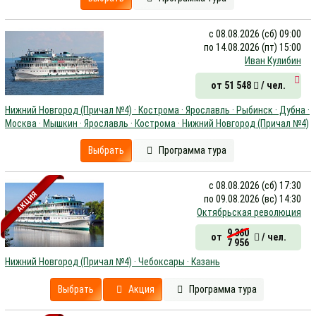
с 08.08.2026 (сб) 09:00
по 14.08.2026 (пт) 15:00
Иван Кулибин
от 51 548
/ чел.
Нижний Новгород (Причал №4) · Кострома · Ярославль · Рыбинск · Дубна ·
Москва · Мышкин · Ярославль · Кострома · Нижний Новгород (Причал №4)
Выбрать
Программа тура
с 08.08.2026 (сб) 17:30
АКЦИЯ
по 09.08.2026 (вс) 14:30
Октябрьская революция
9 360
от
/ чел.
7 956
Нижний Новгород (Причал №4) · Чебоксары · Казань
Выбрать
Акция
Программа тура