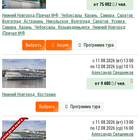
от 75 982
/ чел.
Нижний Новгород (Причал №4) · Чебоксары · Казань · Самара · Саратов ·
Волгоград · Астрахань · Никольское · Волгоград · Саратов · Усовка ·
Самара · Казань · Чебоксары · Козьмодемьянск · Нижний Новгород
(Причал №4)
Выбрать
Акция
Программа тура
с 11.08.2026 (вт) 13:00
по 12.08.2026 (ср) 10:15
Александр Свешников
от 9 480
/ чел.
Нижний Новгород · Кострома
Выбрать
Программа тура
последняя каюта
с 11.08.2026 (вт) 13:00
по 12.08.2026 (ср) 16:00
Александр Свешников