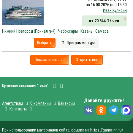
по 16.08.2026 (вс) 15:30
Иван Кулибин
от 20 544
/ чел.
Нижний Новгород (Причал №4) · Чебоксары · Казань · Самара
Выбрать
Программа тура
Показать ещё 20
Открыть все
Круизная компания "Гама"
Давайте дружить!
Агентствам
О компании
Вакансии
Контакты
При использовании материалов сайта, ссылка на https://gama-nn.ru/