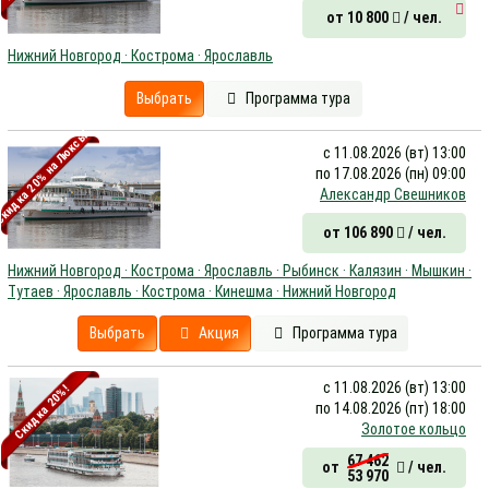
от 10 800
/ чел.
Нижний Новгород · Кострома · Ярославль
Выбрать
Программа тура
кидка 20% на Люксы!
с 11.08.2026 (вт) 13:00
по 17.08.2026 (пн) 09:00
Александр Свешников
от 106 890
/ чел.
Нижний Новгород · Кострома · Ярославль · Рыбинск · Калязин · Мышкин ·
Тутаев · Ярославль · Кострома · Кинешма · Нижний Новгород
Выбрать
Акция
Программа тура
с 11.08.2026 (вт) 13:00
Скидка 20%!
по 14.08.2026 (пт) 18:00
Золотое кольцо
67 462
от
/ чел.
53 970