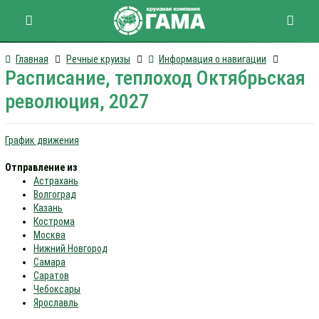
Главная
Речные круизы
Информация о навигации
Расписание, теплоход Октябрьская
революция, 2027
График движения
Отправление из
Астрахань
Волгоград
Казань
Кострома
Москва
Нижний Новгород
Самара
Саратов
Чебоксары
Ярославль