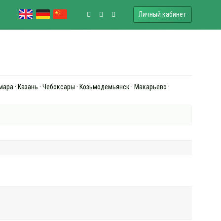
Личный кабинет
амара · Казань · Чебоксары · Козьмодемьянск · Макарьево ·