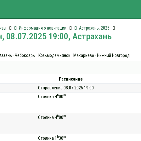
изы
Информация о навигации
Астрахань, 2025
, 08.07.2025 19:00, Астрахань
· Казань · Чебоксары · Козьмодемьянск · Макарьево · Нижний Новгород
Расписание
Отправление 08.07.2025 19:00
h
m
Стоянка 4
00
h
m
Стоянка 4
00
h
m
Стоянка 1
30