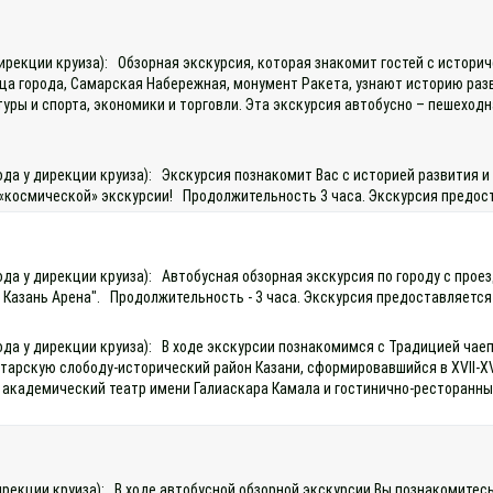
 дирекции круиза): Обзорная экскурсия, которая знакомит гостей с истор
ица города, Самарская Набережная, монумент Ракета, узнают историю ра
уры и спорта, экономики и торговли. Эта экскурсия автобусно – пешеход
хода у дирекции круиза): Экскурсия познакомит Вас с историей развити
«космической» экскурсии! Продолжительность 3 часа. Экскурсия предоста
хода у дирекции круиза): Автобусная обзорная экскурсия по городу с про
 Казань Арена". Продолжительность - 3 часа. Экскурсия предоставляется 
да у дирекции круиза): В ходе экскурсии познакомимся с Традицией чаепи
-Татарскую слободу-исторический район Казани, сформировавшийся в XVII
й академический театр имени Галиаскара Камала и гостинично-ресторанн
)
 дирекции круиза): В ходе автобусной обзорной экскурсии Вы познакомите