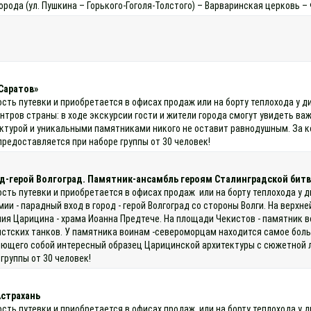
орода (ул. Пушкина – Горького-Гоголя-Толстого) – Варваринская церковь
Саратов»
ость путевки и приобретается в офисах продаж или на борту теплохода у 
тров страны: в ходе экскурсии гости и жители города смогут увидеть ва
ктурой и уникальными памятниками никого не оставит равнодушным. За ко
предоставляется при наборе группы от 30 человек!
од-герой Волгоград. Памятник-ансамбль героям Сталинградской битв
ость путевки и приобретается в офисах продаж или на борту теплохода у
ии - парадный вход в город - герой Волгоград со стороны Волги. На вер
ния Царицина - храма Иоанна Предтече. На площади Чекистов - памятник
тских танков. У памятника воинам -североморцам находится самое большо
яющего собой интересный образец Царицинской архитектуры с сюжетной л
группы от 30 человек!
Астрахань
ость путевки и приобретается в офисах продаж или на борту теплохода 