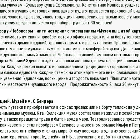
ым улочкам - Бульвару купца Ефремова, ул. Константина Иванова, увидит
», это лучшая смотровая площадка откуда открывается прекрасный вид н
итка, узнаете, где зародилась традиция пивоварения, ознакомитесь с ун
скурсия предоставляется при наборе группы от 30 человек!
ороду «Чебоксары - нити истории» с посещением «Музея вышитой кар
 стоимость путевки и приобретается в офисах продаж или на борту теплох
печеских домов и зданий, хранящих память о разных эпохах. Православны
мостами, светомузыкальными фонтанами и атмосферой отдыха. Далее наш 
духовно значимый памятник Чебоксар, ставший символом не только города
карты России»! Здесь находится главный экспонат, впечатляющий своими 
ей. Каждый регион вышит с использованием традиционных орнаментов и т
м языком единства. Каждый стежок на этой карте — это нить, связывающа
и уважения. Удивление, восхищение и гордость вызывает "Вышитая карта
 и мастерстве чувашского народа. Продолжительность 2 часа 30 минут. 
цией. Музей им. О.Бендера
ость путевки и приобретается в офисах продаж или на борту теплохода у
анимаемая музеем, 6 га. Коллекция музея составлена из жилых и хозяйстве
му, а также предметы труда и быта народа мари. Театрализованное предс
как известно, стал прообразом Васюков в известном романе Ильфа и Пет
елать элегантнейшую столицу мира. Этому посвящена одна из экспозиций
 мастера-скульптора Леденейкина Н.Б., заслуженного работника культуры