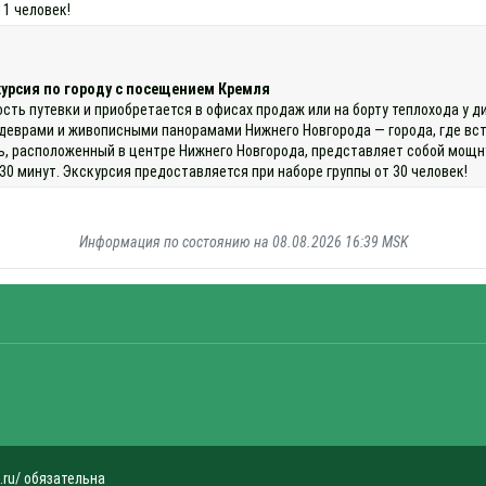
11 человек!
курсия по городу с посещением Кремля
ость путевки и приобретается в офисах продаж или на борту теплохода у 
едеврами и живописными панорамами Нижнего Новгорода — города, где вст
, расположенный в центре Нижнего Новгорода, представляет собой мощну
0 минут. Экскурсия предоставляется при наборе группы от 30 человек!
Информация по состоянию на 08.08.2026 16:39 MSK
.ru/ обязательна