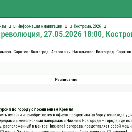
изы
Информация о навигации
Кострома, 2026
революция, 27.05.2026 18:00, Костр
мара · Саратов · Волгоград · Астрахань · Никольское · Волгоград · Саратов 
Расписание
курсия по городу с посещением Кремля
ость путевки и приобретается в офисах продаж или на борту теплохода у 
едеврами и живописными панорамами Нижнего Новгорода — города, где вст
, расположенный в центре Нижнего Новгорода, представляет собой мощну
0 минут. Экскурсия предоставляется при наборе группы от 30 человек!