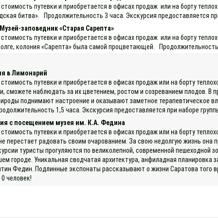
 стоимость путевки и приобретается в офисах продаж или на борту тепл
ская битва». Продолжительность 3 часа. Экскурсия предоставляется при
 Музей-заповедник «Старая Сарепта»
 стоимость путевки и приобретается в офисах продаж или на борту теплох
олге, колония «Сарепта» была самой процветающей. Продолжительность 4
ия в Лимонарий
 стоимость путевки и приобретается в офисах продаж или на борту тепло
, сможете наблюдать за их цветением, ростом и созреванием плодов. В п
ироды поднимают настроение и оказывают заметное терапевтическое вли
должительность 1,5 часа. Экскурсия предоставляется при наборе группы
ия с посещением музея им. К.А. Федина
 стоимость путевки и приобретается в офисах продаж или на борту тепло
 перестает радовать своим очарованием. За свою недолгую жизнь она пре
скурсии туристы прогуляются по великолепной, современной пешеходной зо
шем городе. Уникальная сводчатая архитектура, анфиладная планировка з
тин Федин. Подлинные экспонаты рассказывают о жизни Саратова того вре
10 человек!