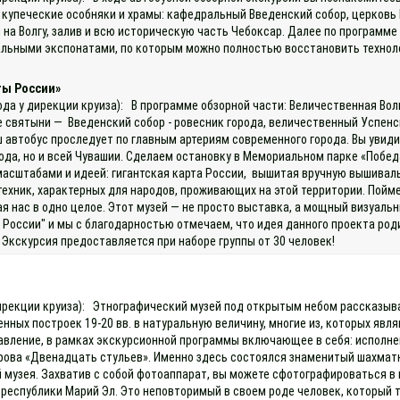
е купеческие особняки и храмы: кафедральный Введенский собор, церковь
а Волгу, залив и всю историческую часть Чебоксар. Далее по программе 
икальными экспонатами, по которым можно полностью восстановить техно
ты России»
ода у дирекции круиза): В программе обзорной части: Величественная Во
е святыни — Введенский собор - ровесник города, величественный Успен
автобус проследует по главным артериям современного города. Вы увиди
, но и всей Чувашии. Сделаем остановку в Мемориальном парке «Победа»
масштабами и идеей: гигантская карта России, вышитая вручную вышивал
ехник, характерных для народов, проживающих на этой территории. Пойм
я нас в одно целое. Этот музей — не просто выставка, а мощный визуальн
 России" и мы с благодарностью отмечаем, что идея данного проекта ро
Экскурсия предоставляется при наборе группы от 30 человек!
 дирекции круиза): Этнографический музей под открытым небом рассказы
нных построек 19-20 вв. в натуральную величину, многие из, которых явл
тавление, в рамках экскурсионной программы включающее в себя: исполне
рова «Двенадцать стульев». Именно здесь состоялся знаменитый шахматны
 музея. Захватив с собой фотоаппарат, вы можете сфотографироваться в 
 республики Марий Эл. Это неповторимый в своем роде человек, который 