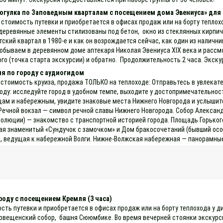
огулка по Заповедным кварталам с посещением дома Эвениуса» для т
 стоимость путевки и приобретается в офисах продаж или на борту теплох
деревянные элементы стилизованы под бетон, окно из стеклянных кирпиче
тский квартал в 1980-е и как он возрождается сейчас, как один из налич
бываем в деревянном доме аптекаря Николая Эвениуса XIX века и рассмо
го (точка старта экскурсии) и обратно. Продолжительность 2 часа. Экску
я по городу с аудиогидом
 стоимость круиза, продажа ТОЛЬКО на теплоходе: Отправьтесь в увлекате
оду: исследуйте город в удобном темпе, выходите у достопримечательнос
ам и набережным, увидите знаковые места Нижнего Новгорода и услышит
Речной вокзал — символ речной славы Нижнего Новгорода. Собор Александ
люции) — знакомство с транспортной историей города. Площадь Горького 
ая знаменитый «Сундучок с замочком» и Дом бракосочетаний (бывший осо
й, ведущая к набережной Волги. Нижне‑Волжская набережная — панорамные
роду с посещением Кремля (3 часа)
ость путевки и приобретается в офисах продаж или на борту теплохода у
говещенский собор, башня Сююмбике. Во время вечерней стоянки экскурсия