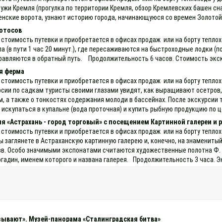
ужи Кремля (прогулка по территории Кремля, обзор Кремлевских башен с
ские ворота, узнают историю города, начинающуюся со времен Золотой О
лотосов
 стоимость путевки и приобретается в офисах продаж или на борту теплох
 (в пути 1 час 20 минут.), где пересаживаются на быстроходные лодки (п
равляются в обратный путь. Продолжительность 6 часов. Стоимость экскур
я ферма
 стоимость путевки и приобретается в офисах продаж или на борту тепло
урсии по садкам туристы своими глазами увидят, как выращивают осетров,
 а также о тонкостях содержания молоди в бассейнах. После экскурсии т
 искупаться в купальне (вода проточная) и купить рыбную продукцию по ц
я «Астрахань - город торговый» с посещением Картинной галереи и 
 стоимость путевки и приобретается в офисах продаж или на борту теплох
 Вы заглянете в Астраханскую картинную галерею и, конечно, на знамени
 вв. Особо значимыми экспонатами считаются художественные полотна Ф. Р
гадин, именем которого и названа галерея. Продолжительность 3 часа. Э
зывают». Музей-панорама «Сталинградская битва»