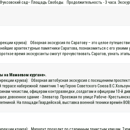
 – Фуксовский сад– Площадь Свободы. Продолжительность - 3 часа. Экску
дирекции круиза): Обзорная экскурсия по Саратову – это целое путешеств
жнейшие архитектурные памятники Саратова, познакомиться с его узкими
роткое время экскурсанты смогут прочувствовать Саратов, узнать этапы
ы на Мамаевом кургане».
 дирекции круиза): Обзорная автобусная экскурсия с посещением проспек
хней террасе набережной: памятник 1-му Герою Советского Союза В.С.Холь
 воинам чекистам, офицерам контрразведки ,солдатам и офицерам 10-й ди
е довоенное здание - Элеватор. Проезжая по улице Рабоче- Крестьянской
епниной. На площади Гвардейской, выставка военной техники времён ВОВ
у дирекции круиза): Маршрут проходит по старинным тенистым улицам. Ту