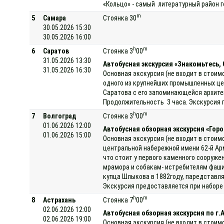
«Кольцо» - самый литературный район г
m
5
Самара
Стоянка 30
30.05.2026 15:30
30.05.2026 16:00
h
m
6
Саратов
Стоянка 3
00
31.05.2026 13:30
Автобусная экскурсия «Знакомьтесь, 
31.05.2026 16:30
Основная экскурсия (не входит в стоим
одного из крупнейших промышленных цен
Саратова с его запоминающейся архите
Продолжительность 3 часа. Экскурсия 
h
m
7
Волгоград
Стоянка 3
00
01.06.2026 12:00
Автобусная обзорная экскурсия «Гор
01.06.2026 15:00
Основная экскурсия (не входит в стоим
центральной набережной имени 62-й Арм
что стоит у первого каменного сооруже
мрамора и собакам- истребителям фашис
купца Шлыкова в 1882году, паредставл
Экскурсия предоставляется при наборе 
h
m
8
Астрахань
Стоянка 7
00
02.06.2026 12:00
Автобусная обзорная экскурсия по г.
02.06.2026 19:00
Основная экскурсия (не входит в стоим