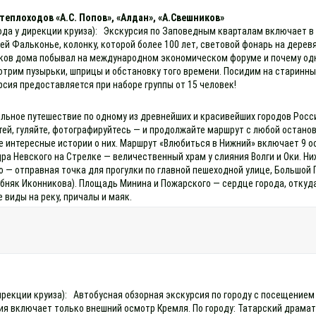
еплоходов «А.С. Попов», «Алдан», «А.Свешников»
ода у дирекции круиза): Экскурсия по Заповедным кварталам включает в 
й Фальконье, колонку, которой более 100 лет, световой фонарь на дерев
ников дома побывал на международном экономическом форуме и почему одн
трим пузырьки, шприцы и обстановку того времени. Посидим на старинных
рсия предоставляется при наборе группы от 15 человек!
льное путешествие по одному из древнейших и красивейших городов России
тей, гуляйте, фотографируйтесь — и продолжайте маршрут с любой останов
е интересные истории о них. Маршрут «Влюбиться в Нижний» включает 9
ра Невского на Стрелке — величественный храм у слияния Волги и Оки. Н
— отправная точка для прогулки по главной пешеходной улице, Большой 
бняк Иконникова). Площадь Минина и Пожарского — сердце города, откуд
 виды на реку, причалы и маяк.
 дирекции круиза): Автобусная обзорная экскурсия по городу с посещение
 включает только внешний осмотр Кремля. По городу: Татарский драматич