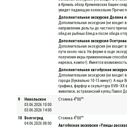
в Кремль обзор Кремлевских башен снар
увидят падающую колокольню Пречистен
Дополнительная экскурсия Долина 
Дополнительная экскурсия (не входит в
направлении дельты до частного причала
обед из рыбных блюд и после обеда отп
Дополнительная экскурсия Осетрова
Дополнительная экскурсия (не входит в
пути около часа. На ферме в ходе экск
получения икры прижизненным способом,
нарезка, компот). Имеется возможность
Дополнительная автобусная экскурси
Дополнительная экскурсия (не входит в
города (буквально 10-15 минут). А еще
графика, фарфор и скульптура XVIII–XX
живописи, астраханский купец Павел До
h
m
9
Никольское
Стоянка 4
00
03.06.2026 10:00
03.06.2026 14:00
h
m
10
Волгоград
Стоянка 4
00
04.06.2026 08:00
Автобусная экскурсия «Улицы расска