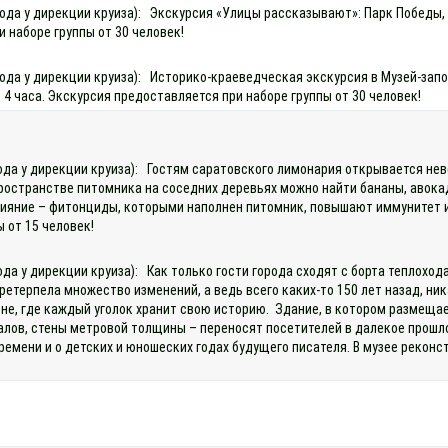
охода у дирекции круиза): Экскурсия «Улицы рассказывают»: Парк Победы
 наборе группы от 30 человек!
ода у дирекции круиза): Историко-краеведческая экскурсия в Музей-запов
 часа. Экскурсия предоставляется при наборе группы от 30 человек!
хода у дирекции круиза): Гостям саратовского лимонария открывается не
ространстве питомника на соседних деревьях можно найти бананы, авока
яние – фитонциды, которыми наполнен питомник, повышают иммунитет и б
 от 15 человек!
хода у дирекции круиза): Как только гости города сходят с борта тепло
терпела множество изменений, а ведь всего каких-то 150 лет назад, ник
не, где каждый уголок хранит свою историю. Здание, в котором размещает
алов, стены метровой толщины – переносят посетителей в далекое прошло
мени и о детских и юношеских годах будущего писателя. В музее реконс