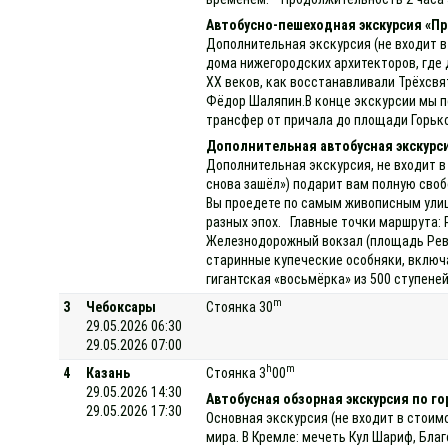
Автобусно-пешеходная экскурсия «Пр
Дополнительная экскурсия (не входит в
дома нижегородских архитекторов, где 
XX веков, как восстанавливали Трёхсвя
Фёдор Шаляпин.В конце экскурсии мы по
трансфер от причала до площади Горько
Дополнительная автобусная экскурси
Дополнительная экскурсия, не входит в
снова зашёл») подарит вам полную своб
Вы проедете по самым живописным улиц
разных эпох. Главные точки маршрута: 
Железнодорожный вокзал (площадь Рево
старинные купеческие особняки, включ
гигантская «восьмёрка» из 500 ступене
m
3
Чебоксары
Стоянка 30
29.05.2026 06:30
29.05.2026 07:00
h
m
4
Казань
Стоянка 3
00
29.05.2026 14:30
Автобусная обзорная экскурсия по го
29.05.2026 17:30
Основная экскурсия (не входит в стоим
мира. В Кремле: мечеть Кул Шариф, Бла