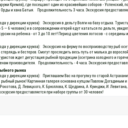
наружи Кремля), где посещают один из красивейших соборов - Успенский,
рды и хана Батыя. Продолжительность 3 часа. Экскурсия предоставляет
ода у дирекции круиза): Экскурсия в дельту Волги на базу отдыха. Турис
о 5 — 6 человек) и в сопровождении егерей едут кататься по дельте, увид
сии на ребенка - от 3 до 10 лет! Период цветения лотосов - с середины 
хода у дирекции круиза): Экскурсия на ферму по воспроизводству рыб ос
 стерлядь и бестеров. Смогут проследить весь путь от малька до взросло
уристов ждет дегустация рыбной продукции (осетрина холодного и горячег
енам производителя. Продолжительность - 4 часа. Экскурсия предоставля
рыбного рынка
ода у дирекции круиза): Приглашаем Вас на прогулку по старой Астрахани
тый рыбный рынок! Картинная галерея основана купцом Павлом Догадиным и
окотова, Д. Левицкого, К. Брюллова, К. Щедрина, А. Куинджи, И. Левитан
кскурсия предоставляется при наборе группы от 30 человек!