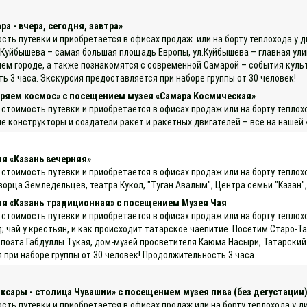
а - вчера, сегодня, завтра»
ость путевки и приобретается в офисах продаж или на борту теплохода у
л.Куйбышева – самая большая площадь Европы, ул.Куйбышева – главная ул
ем городе, а также познакомятся с современной Самарой – события культ
ь 3 часа. Экскурсия предоставляется при наборе группы от 30 человек!
ряем космос» с посещением музея «Самара Космическая»
 стоимость путевки и приобретается в офисах продаж или на борту тепло
 конструкторы и создатели ракет и ракетных двигателей – все на нашей 
я «Казань вечерняя»
 стоимость путевки и приобретается в офисах продаж или на борту тепло
орца Земледельцев, театра Кукол, "Туган Авалым", Центра семьи "Казан",
ия «Казань традиционная» с посещением Музея Чая
 стоимость путевки и приобретается в офисах продаж или на борту теплохо
од; чай у крестьян, и как происходит татарское чаепитие. Посетим Старо
о поэта Габдуллы Тукая, дом-музей просветителя Каюма Насыри, Татарски
при наборе группы от 30 человек! Продолжительность 3 часа.
оксары - столица Чувашии» с посещением музея пива (без дегустации
ость путевки и приобретается в офисах продаж или на борту теплохода у