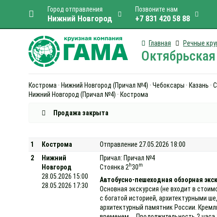
Город отправления
Позвоните нам
Нижний Новгород
+7 831 420 58 88
Главная
Речные кру
Октябрьская 
Кострома · Нижний Новгород (Причал №4) · Чебоксары · Казань · Са
Нижний Новгород (Причал №4) · Кострома
Продажа закрыта
1
Кострома
Отправление 27.05.2026 18:00
2
Нижний
Причал: Причал №4
h
m
Новгород
Стоянка 2
30
28.05.2026 15:00
Автобусно-пешеходная обзорная экс
28.05.2026 17:30
Основная экскурсия (не входит в стоим
с богатой историей, архитектурными ш
архитектурный памятник России. Кремль
временем. Продолжительность 2 часа 3