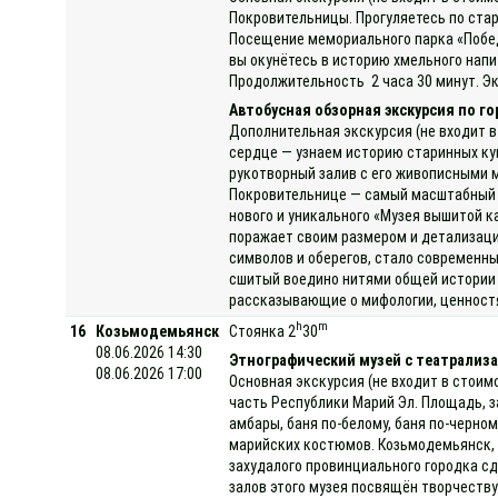
Покровительницы. Прогуляетесь по стар
Посещение мемориального парка «Победа
вы окунётесь в историю хмельного нап
Продолжительность 2 часа 30 минут. Эк
Автобусная обзорная экскурсия по г
Дополнительная экскурсия (не входит в
сердце — узнаем историю старинных ку
рукотворный залив с его живописными 
Покровительнице — самый масштабный и 
нового и уникального «Музея вышитой 
поражает своим размером и детализаци
символов и оберегов, стало современны
сшитый воедино нитями общей истории 
рассказывающие о мифологии, ценностях
h
m
16
Козьмодемьянск
Стоянка 2
30
08.06.2026 14:30
Этнографический музей с театрализа
08.06.2026 17:00
Основная экскурсия (не входит в стоим
часть Республики Марий Эл. Площадь, з
амбары, баня по-белому, баня по-черно
марийских костюмов. Козьмодемьянск, 
захудалого провинциального городка сд
залов этого музея посвящён творчеству