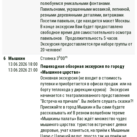
полюбуемся уникальными фонтанами.
Павильонами, украшенными мозаикой, лепниной,
резными деревянными деталями, витражами.
Посетим павильон, где находится макет Москвы.
В конце экскурсии Вам будет предоставлено
свободное время для самостоятельного осмотра
павильонов. Продолжительность 5 часов.
Экскурсия предоставляется при наборе группы от
20 человек!
h
m
6
Мышкин
Стоянка 3
00
13.06.2026 18:00
Пешеходная обзорная экскурсия по городу
13.06.2026 21:00
«Мышиное царство»
Основная экскурсия (не входит в стоимость
путевки и приобретается в офисах продаж или на
борту теплохода у дирекции круиза): Экскурсия
начинается с театрализованного представления
"Встреча на причале". Вы любите слушать сказки?!
Приезжайте в город Мышкин и Вы сами будете
рассказывать их! В резном волшебном тереме
«Мышкины палаты» Вас ждёт множество чудес
мышиного царства: туристов встречают девки
дворовые, учат кланяться, на приём к Мышиным
Царю с Царицей ведут, просто так на приём не