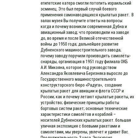
египетские катера смогли потопить израильский
эсминец. Это был первый случай боевого
применения самонаводящихся крылатых ракет. В
залах музея Вы получите ответы на вопросы:
когда и почему возникли современная Дубна и
авиационный завод; что производили на заводе
до, во время и после Великой отечественной
войны до 1950 года; дальнейшее развитие
Дубненского машиностроительного завода;
почему заводу поручили производить самолёты-
снаряды, организация в 1951 году филиала ОКБ
А.И. Микояна, которое под руководством
Александра Яковлевича Березняка выросло до
Государственного машиностроительного
конструкторского бюро «Радуга», создание
крылатых ракет для авиации и флота СССР и
России; как и почему летают крылатые ракеты, их
устройство; физические принципы работы
бортовых систем ракет; основные технические
характеристики самолётов и кораблей –
носителей Дубненских крылатых ракет. большая
уличная экспозиция с боевыми ракетами и
самолетами, мы уверены, увлечет и удивит Вас.
Продолжительность 3 часа. Экскурсия