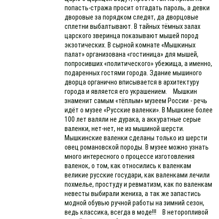
попасть-стража просит отгадать пароль, а девки
дворовые за порядком следят, да дворцовые
сплетни выбалтывают. В тайных тёмных залах
царского зверинца показывают мышей пород
экзотических. В сырной комнате «Мышкиных
палат» организована «гостиница» для мышей,
попросивших «политического» убежища, а именно,
подаренных гостями города. Здание мышиного
дворца органично вписывается в архитектуру
города и является его украшением. Мышкин
знаменит самым «тёплым» музеем России - речь
идёт о музее «Русские валенки». В Мышкине более
100 лет валяли не дурака, а аккуратные серые
валенки, нет-нет, не из мышиной шерсти.
Мышкинские валенки сделаны только из шерсти
овец романовской породы. В музее можно узнать
много интересного о процессе изготовления
валенок, о том, как относились к валенкам
великие русские государи, как валенками лечили
похмелье, простуду и ревматизм, как по валенкам
невесты выбирали жениха, а так же запастись
модной обувью ручной работы на зимний сезон,
ведь классика, всегда в моде!!! В неторопливой