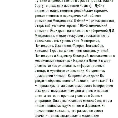
путевки и приобретается в офисах продаж или на
борту теплохода у дирекции круиза): Дубна
является единственным российским городом,
увековеченным в периодической таблице
элементов Менделеева: Дубний – так называется,
открытый учеными города, 105–й химический
элемент. Экскурсия начинается с набережной Д.И.
Менделеева, в ходе экскурсии рассказывают о
таких известных ученых как: Мещеряков,
Понтекорво, Джелепов, Флеров, Боголюбов,
Векслер. Туристы узнают, чем связаны ученый
Понтекорво и Владимир Высоцкий, познакомятся с
мозаичными полотнами Надежды Леже. В музее
разместились экспонаты, информационные
стенды и музейные экспозиции. В отдельном
помещении кинозал. Во время экскурсии Вы
увидите образцы военной техники, такие как П-15
– первая крылатая ракета морского базирования
с жидкостным ракетным двигателем и первая
ракета, которая приняла участие в боевых
операциях. Она отличилась во многих боях, в том
числе в войне между Египтом и Израилем. Её
применение доказало, что размер не имеет
значения: с помощью ракеты маленькие