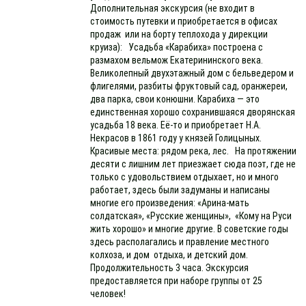
Дополнительная экскурсия (не входит в
стоимость путевки и приобретается в офисах
продаж или на борту теплохода у дирекции
круиза): Усадьба «Карабиха» построена с
размахом вельмож Екатерининского века.
Великолепный двухэтажный дом с бельведером и
флигелями, разбиты фруктовый сад, оранжереи,
два парка, свои конюшни. Карабиха — это
единственная хорошо сохранившаяся дворянская
усадьба 18 века. Её-то и приобретает Н.А.
Некрасов в 1861 году у князей Голицыных.
Красивые места: рядом река, лес. На протяжении
десяти с лишним лет приезжает сюда поэт, где не
только с удовольствием отдыхает, но и много
работает, здесь были задуманы и написаны
многие его произведения: «Арина-мать
солдатская», «Русские женщины», «Кому на Руси
жить хорошо» и многие другие. В советские годы
здесь располагались и правление местного
колхоза, и дом отдыха, и детский дом.
Продолжительность 3 часа. Экскурсия
предоставляется при наборе группы от 25
человек!