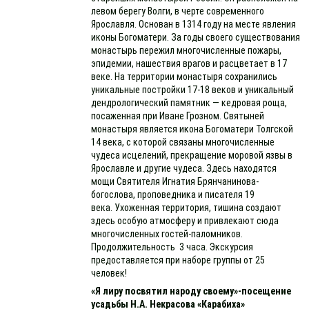
левом берегу Волги, в черте современного
Ярославля. Основан в 1314 году на месте явления
иконы Богоматери. За годы своего существования
монастырь пережил многочисленные пожары,
эпидемии, нашествия врагов и расцветает в 17
веке. На территории монастыря сохранились
уникальные постройки 17-18 веков и уникальный
дендрологический памятник — кедровая роща,
посаженная при Иване Грозном. Святыней
монастыря является икона Богоматери Толгской
14 века, с которой связаны многочисленные
чудеса исцелений, прекращение моровой язвы в
Ярославле и другие чудеса. Здесь находятся
мощи Святителя Игнатия Брянчанинова-
богослова, проповедника и писателя 19
века. Ухоженная территория, тишина создают
здесь особую атмосферу и привлекают сюда
многочисленных гостей-паломников.
Продолжительность 3 часа. Экскурсия
предоставляется при наборе группы от 25
человек!
«Я лиру посвятил народу своему»-посещение
усадьбы Н.А. Некрасова «Карабиха»