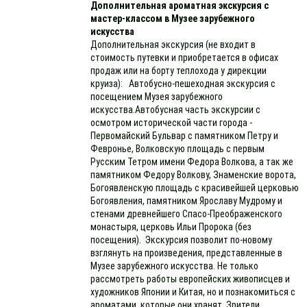
Дополнительная ароматная экскурсия с
мастер-классом в Музее зарубежного
искусства
Дополнительная экскурсия (не входит в
стоимость путевки и приобретается в офисах
продаж или на борту теплохода у дирекции
круиза): Автобусно-пешеходная экскурсия с
посещением Музея зарубежного
искусства.Автобусная часть экскурсии с
осмотром исторической части города -
Первомайский Бульвар с памятником Петру и
Февронье, Волковскую площадь с первым
Русским Тетром имени Федора Волкова, а так же
памятником Федору Волкову, Знаменские ворота,
Богоявленскую площадь с красивейшей церковью
Богоявления, памятником Ярославу Мудрому и
стенами древнейшего Спасо-Преображенского
монастыря, церковь Ильи Пророка (без
посещения). Экскурсия позволит по-новому
взглянуть на произведения, представленные в
Музее зарубежного искусства. Не только
рассмотреть работы европейских живописцев и
художников Японии и Китая, но и познакомиться с
ароматами, которые они хранят. Зрители