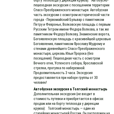
борту теплохода у дирекции круиза): Автобусно-
пешеходная экскурсия с посещением территории
Спасо-Преображенского монастыря. Автобусная
часть экскурсии с осмотром исторической части
города - Первомайский Бульвар с памятником
Петру и Февронье, Волковскую площадь с первым
Русским Тетром имени Федора Волкова, а так же
памятником Федору Волкову, Знаменские ворота,
Богоявленскую площадь с красивейшей церковью
Богоявления, памятником Ярославу Мудрому и
стенами древнейшего Спасо-Преображенского
монастыря, церковь Ильи Пророка (без
посещения). Пешеходная часть с осмотром
Вечного огня, Успенсого собора, Ярославской
стрелки, прогулка по набережной.
Продолжительность 3 часа. Экскурсия
предоставляется при наборе группы от 30
человек!
Автобусная экскурсия в Толгский монастырь
Дополнительная экскурсия (не входит в
стоимость путевки и приобретается в офисах
продаж или на борту теплохода у дирекции
круиза): Толгский монастырь — один из
старейших монастырей России. Он расположен на