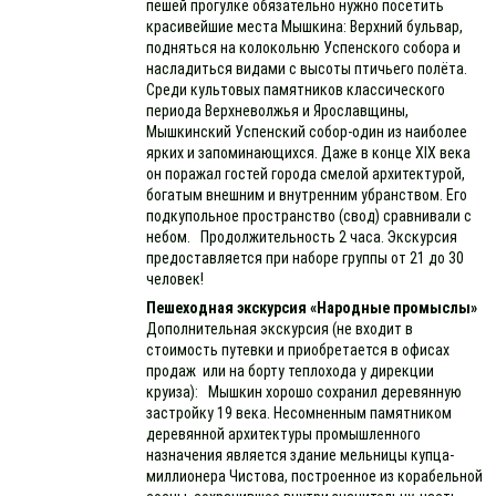
пешей прогулке обязательно нужно посетить
красивейшие места Мышкина: Верхний бульвар,
подняться на колокольню Успенского собора и
насладиться видами с высоты птичьего полёта.
Среди культовых памятников классического
периода Верхневолжья и Ярославщины,
Мышкинский Успенский собор-один из наиболее
ярких и запоминающихся. Даже в конце XIX века
он поражал гостей города смелой архитектурой,
богатым внешним и внутренним убранством. Его
подкупольное пространство (свод) сравнивали с
небом. Продолжительность 2 часа. Экскурсия
предоставляется при наборе группы от 21 до 30
человек!
Пешеходная экскурсия «Народные промыслы»
Дополнительная экскурсия (не входит в
стоимость путевки и приобретается в офисах
продаж или на борту теплохода у дирекции
круиза): Мышкин хорошо сохранил деревянную
застройку 19 века. Несомненным памятником
деревянной архитектуры промышленного
назначения является здание мельницы купца-
миллионера Чистова, построенное из корабельной