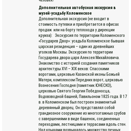
Дополнительная автобусная экскурсия в
музей-усадьбу Коломенское
Дополнительная экскурсия (не входит в
стоимость путевки и приобретается в офисах
продаж или на борту теплохода у дирекции
круиза): Экскурсия по территории Коломенского
«Государев Двор»: усадьба Коломенское бывшая
царская резиденция – один из древнейших
уголков Москвы. Экскурсия по территории
Государева двора царя Алексея Михайловича.
Знакомство с историей создания памятников
архитектуры ХVI – ХIX веков: Спасскими
воротами, церковью Казанской иконы Божьей
Матери, комплексом Передних ворот, церковью
Вознесения Господня (памятник ЮНЕСКО),
церковью Святого Георгия Победоносца,
Водовзводной башней, Павильоном 1825 года. В 17
в. в Коломенском был построен знаменитый
деревянный дворец. Он представлял собой
грандиозное сооружение из многоэтажных срубов
с завершениями в виде башенок, соединенных
переходами, лестницами и террасами вдоль стен.
Над крышами возвышалось множество печных