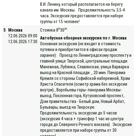
В.И. Ленину, который располагается на берегу
канала им. Москвы. Продолжительность 3,5-4
часа. Экскурсия предоставляется при наборе
группы от 15 человек!
h
m
5
Москва
Стоянка 8
30
12.06.2026 09:00
Автобусная обзорная экскурсия по г. Москва
12.06.2026 17:30
Основная экскурсия (не входит в стоимость
путевки и приобретается в офисах продаж
заранее): Проезд по Ленинградскому проспекту и
главной улице Тверской, центральные площади:
Манежная, Лубянка, Славянская, улица Варварка
выход на Красной площади _ 20 мин. Панорама
Кремля со стороны Софийской набережной, Храм
Христа Спасителя (осмотр храма без экскурсии
внутри) , Воробьевы горы- панорама Москвы-
выход, Поклонная гора, Кутузовский проспект,
Дом правительства - Белый дом, Новый Арбат,
Бульвары, выезд на Тверскую.
Продолжительность экскурсии до 5 часов
(экскурсия 4 часа + трансфер 1 час из центра
города до Северного Речного вокзала) . Экскурсия
предоставляется при наборе группы от 30
человек!