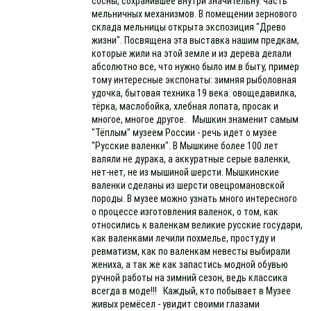
сосны, сохранившее внутри значительну. часть
мельничных механизмов. В помещении зернового
склада мельницы открыта экспозиция "Древо
жизни". Посвящена эта выставка нашим предкам,
которые жили на этой земле и из дерева делали
абсолютно все, что нужно было им в быту, пример
тому интересные экспонаты: зимняя рыболовная
удочка, бытовая техника 19 века: овощедавилка,
тёрка, маслобойка, хлебная лопата, просак и
многое, многое другое. Мышкин знаменит самым
"Тёплым" музеем России - речь идет о музее
"Русские валенки". В Мышкине более 100 лет
валяли не дурака, а аккуратные серые валенки,
нет-нет, не из мышиной шерсти. Мышкинские
валенки сделаны из шерсти овецромановской
породы. В музее можно узнать много интересного
о процессе изготовления валенок, о том, как
относились к валенкам великие русские государи,
как валенками лечили похмелье, простуду и
ревматизм, как по валенкам невесты выбирали
жениха, а так же как запастись модной обувью
ручной работы на зимний сезон, ведь классика
всегда в моде!!! Каждый, кто побывает в Музее
живых ремёсел - увидит своими глазами