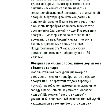
«услышат» ароматы, которые можно было
ощутить несколько столетий назад: на
голландской рыночной площади, на итальянской
свадьбе, в будуаре французской дамы и в
испанской таверне. В зале Востока участники
экскурсии попробуют свои силы в искусстве
составления благовоний – кодо. В завершении
прогулки – мастер-класс по изготовлению
ароматного саше. Каждый сможет получить
сувенир, сделанными своими руками.
Продолжительность 3 часа. Экскурсия
предоставляется при наборе группы от 30
человек!
Обзорная экскурсия с посещением шоу-макета
«Золотое кольцо»
Дополнительная экскурсия (не входит в
стоимость путевки и приобретается в офисах
продаж или на борту теплохода у дирекции
круиза): Автобусно-пешеходная экскурсия по
городу с посещением шоу-макета "Золотое
кольцо". Шоу-макет "Золотое кольцо" -
уникальный, современный, интерактивный музей,
находящийся в столице Золотого кольца -