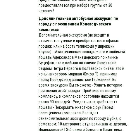
предоставляется при наборе группы от 30
человек!
Дополнительная автобусная экскурсия по
городу с посещением Коневодческого
комплекса
Дополнительная экскурсия (не входит в
стоимость путевки и приобретается в офисах
продаж или на борту теплохода у дирекции
круиза): Ахалтекинская лошадь – это и любимая
лошадь Александра Македонского по кличке
Буцефал, это и кобыла по кличке Лизетта по
седлом Петра Первого в Полтавской битве, это и
конь на котором маршал Жуков Г.В. принимал
парад Победы над фашисткой Германией. Во
время экскурсии Вы сможете: - Узнать историю
появления этой породы - Пройтись по всему
комплексу, в комплексе постоянно находится
около 90 лошадей - Увидеть, как «работают»
лошади - Покормить животное с рук Перед
посещением комплекса, Вас ждет
ознакомительная экскурсия по городу Дубна, с
осмотром: 10-метрового стул-великана из дерева,
Иваньковской ГЭС, самого большого Памятника