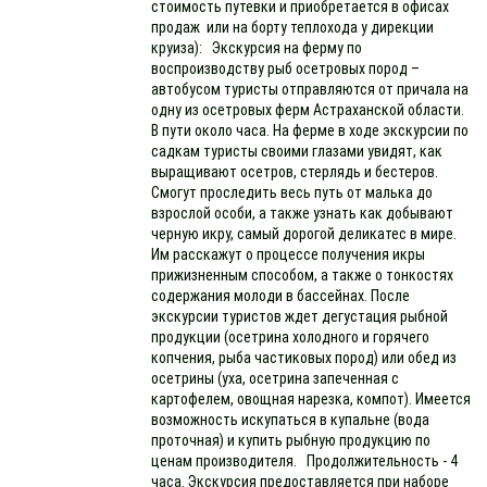
стоимость путевки и приобретается в офисах
продаж или на борту теплохода у дирекции
круиза): Экскурсия на ферму по
воспроизводству рыб осетровых пород –
автобусом туристы отправляются от причала на
одну из осетровых ферм Астраханской области.
В пути около часа. На ферме в ходе экскурсии по
садкам туристы своими глазами увидят, как
выращивают осетров, стерлядь и бестеров.
Смогут проследить весь путь от малька до
взрослой особи, а также узнать как добывают
черную икру, самый дорогой деликатес в мире.
Им расскажут о процессе получения икры
прижизненным способом, а также о тонкостях
содержания молоди в бассейнах. После
экскурсии туристов ждет дегустация рыбной
продукции (осетрина холодного и горячего
копчения, рыба частиковых пород) или обед из
осетрины (уха, осетрина запеченная с
картофелем, овощная нарезка, компот). Имеется
возможность искупаться в купальне (вода
проточная) и купить рыбную продукцию по
ценам производителя. Продолжительность - 4
часа. Экскурсия предоставляется при наборе