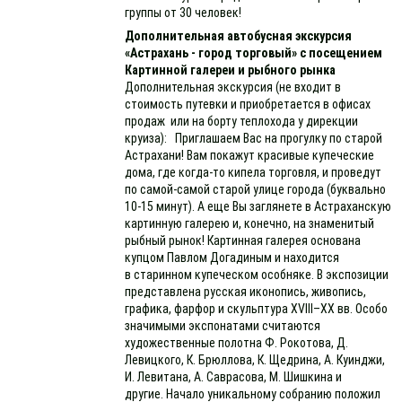
группы от 30 человек!
Дополнительная автобусная экскурсия
«Астрахань - город торговый» с посещением
Картинной галереи и рыбного рынка
Дополнительная экскурсия (не входит в
стоимость путевки и приобретается в офисах
продаж или на борту теплохода у дирекции
круиза): Приглашаем Вас на прогулку по старой
Астрахани! Вам покажут красивые купеческие
дома, где когда-то кипела торговля, и проведут
по самой-самой старой улице города (буквально
10-15 минут). А еще Вы заглянете в Астраханскую
картинную галерею и, конечно, на знаменитый
рыбный рынок! Картинная галерея основана
купцом Павлом Догадиным и находится
в старинном купеческом особняке. В экспозиции
представлена русская иконопись, живопись,
графика, фарфор и скульптура XVIII–XX вв. Особо
значимыми экспонатами считаются
художественные полотна Ф. Рокотова, Д.
Левицкого, К. Брюллова, К. Щедрина, А. Куинджи,
И. Левитана, А. Саврасова, М. Шишкина и
другие. Начало уникальному собранию положил