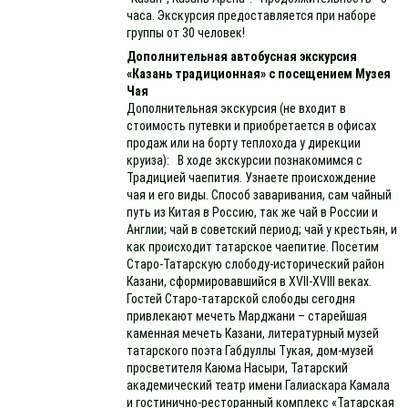
часа. Экскурсия предоставляется при наборе
группы от 30 человек!
Дополнительная автобусная экскурсия
«Казань традиционная» с посещением Музея
Чая
Дополнительная экскурсия (не входит в
стоимость путевки и приобретается в офисах
продаж или на борту теплохода у дирекции
круиза): В ходе экскурсии познакомимся с
Традицией чаепития. Узнаете происхождение
чая и его виды. Способ заваривания, сам чайный
путь из Китая в Россию, так же чай в России и
Англии; чай в советский период; чай у крестьян, и
как происходит татарское чаепитие. Посетим
Старо-Татарскую слободу-исторический район
Казани, сформировавшийся в XVII-XVIII веках.
Гостей Старо-татарской слободы сегодня
привлекают мечеть Марджани – старейшая
каменная мечеть Казани, литературный музей
татарского поэта Габдуллы Тукая, дом-музей
просветителя Каюма Насыри, Татарский
академический театр имени Галиаскара Камала
и гостинично-ресторанный комплекс «Татарская