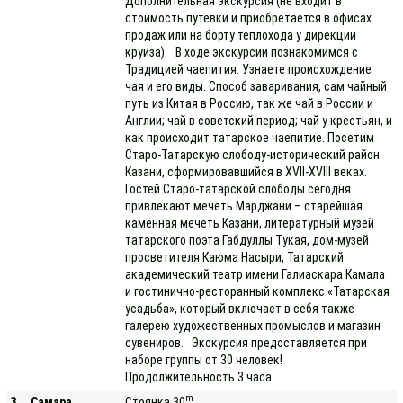
Дополнительная экскурсия (не входит в
стоимость путевки и приобретается в офисах
продаж или на борту теплохода у дирекции
круиза): В ходе экскурсии познакомимся с
Традицией чаепития. Узнаете происхождение
чая и его виды. Способ заваривания, сам чайный
путь из Китая в Россию, так же чай в России и
Англии; чай в советский период; чай у крестьян, и
как происходит татарское чаепитие. Посетим
Старо-Татарскую слободу-исторический район
Казани, сформировавшийся в XVII-XVIII веках.
Гостей Старо-татарской слободы сегодня
привлекают мечеть Марджани – старейшая
каменная мечеть Казани, литературный музей
татарского поэта Габдуллы Тукая, дом-музей
просветителя Каюма Насыри, Татарский
академический театр имени Галиаскара Камала
и гостинично-ресторанный комплекс «Татарская
усадьба», который включает в себя также
галерею художественных промыслов и магазин
сувениров. Экскурсия предоставляется при
наборе группы от 30 человек!
Продолжительность 3 часа.
m
3
Самара
Стоянка 30