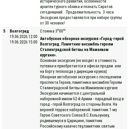
исторического развития, особенности
архитектурного облика и познать Саратов
сегодняшний. Продолжительность 3 часа.
Экскурсия предоставляется при наборе группы
от 30 человек!
h
m
5
Волгоград
Стоянка 3
00
19.06.2026 12:00
Автобусная обзорная экскурсия «Город-герой
19.06.2026 15:00
Волгоград. Памятник-ансамбль героям
Сталинградской битвы на Мамаевом
кургане».
Основная экскурсия (не входит в стоимость
путевки и приобретается в офисах продаж или
на борту теплохода у дирекции круиза):
Обзорная автобусная экскурсия с посещением
проспекта Героев, памятника-ансамбля Героям
Сталинградской битвы на Мамаевом кургане.
Экскурсия начинается с центральной
набережной имени 62-й Армии - парадный вход в
город - герой Волгоград со стороны Волги. На
верхней террасе набережной: памятник 1-му
Герою Советского Союза В.С.Хользунову,
родившемуся в Царицине, памятник
Российскому казачеству,памятник святым