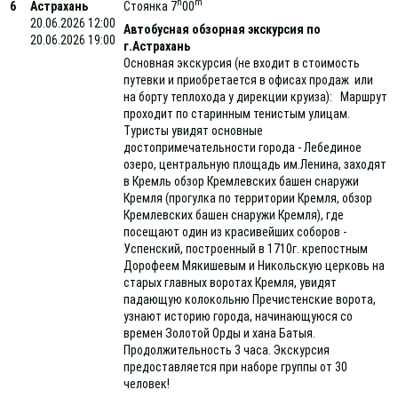
h
m
6
Астрахань
Стоянка 7
00
20.06.2026 12:00
Автобусная обзорная экскурсия по
20.06.2026 19:00
г.Астрахань
Основная экскурсия (не входит в стоимость
путевки и приобретается в офисах продаж или
на борту теплохода у дирекции круиза): Маршрут
проходит по старинным тенистым улицам.
Туристы увидят основные
достопримечательности города - Лебединое
озеро, центральную площадь им.Ленина, заходят
в Кремль обзор Кремлевских башен снаружи
Кремля (прогулка по территории Кремля, обзор
Кремлевских башен снаружи Кремля), где
посещают один из красивейших соборов -
Успенский, построенный в 1710г. крепостным
Дорофеем Мякишевым и Никольскую церковь на
старых главных воротах Кремля, увидят
падающую колокольню Пречистенские ворота,
узнают историю города, начинающуюся со
времен Золотой Орды и хана Батыя.
Продолжительность 3 часа. Экскурсия
предоставляется при наборе группы от 30
человек!