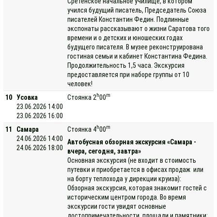
Сретенское начальное училище, в котором
учился будущий писатель, Председатель Союза
писателей Константин Федин. Подлинные
экспонаты рассказывают о жизни Саратова того
времени и о детских и юношеских годах
будущего писателя. В музее реконструирована
гостиная семьи и кабинет Константина Федина.
Продолжительность 1,5 часа. Экскурсия
предоставляется при наборе группы от 10
человек!
h
m
10
Усовка
Стоянка 2
00
23.06.2026 14:00
23.06.2026 16:00
h
m
11
Самара
Стоянка 4
00
24.06.2026 14:00
Автобусная обзорная экскурсия «Самара -
24.06.2026 18:00
вчера, сегодня, завтра»
Основная экскурсия (не входит в стоимость
путевки и приобретается в офисах продаж или
на борту теплохода у дирекции круиза):
Обзорная экскурсия, которая знакомит гостей с
историческим центром города. Во время
экскурсии гости увидят основные
достопримечательности, площади и памятники: