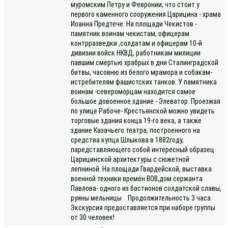
муромским Петру и Февронии, что стоит у
первого каменного сооружения Царицина - храма
Иоанна Предтече. На площади Чекистов -
памятник воинам чекистам, офицерам
контрразведки ,солдатам и офицерам 10-й
дивизии войск НКВД, работникам милиции
павшим смертью храбрых в дни Сталинградской
битвы, часовню из белого мрамора и собакам-
истребителям фашистских танков. У памятника
воинам -североморцам находится самое
большое довоенное здание - Элеватор. Проезжая
по улице Рабоче- Крестьянской можно увидеть
торговые здания конца 19-го века, а также
здание Казачьего театра, построенного на
средства купца Шлыкова в 1882году,
паредставляющего собой интересный образец
Царицинской архитектуры с сюжетной
лепниной. На площади Гвардейской, выставка
военной техники времён ВОВ,дом сержанта
Павлова- одного из бастионов солдатской славы,
руины мельницы. Продолжительность 3 часа.
Экскурсия предоставляется при наборе группы
от 30 человек!