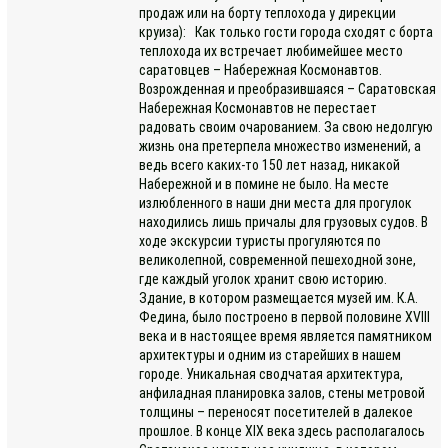
продаж или на борту теплохода у дирекции
круиза): Как только гости города сходят с борта
теплохода их встречает любимейшее место
саратовцев – Набережная Космонавтов.
Возрожденная и преобразившаяся – Саратовская
Набережная Космонавтов не перестает
радовать своим очарованием. За свою недолгую
жизнь она претерпела множество изменений, а
ведь всего каких-то 150 лет назад, никакой
Набережной и в помине не было. На месте
излюбленного в наши дни места для прогулок
находились лишь причалы для грузовых судов. В
ходе экскурсии туристы прогуляются по
великолепной, современной пешеходной зоне,
где каждый уголок хранит свою историю.
Здание, в котором размещается музей им. К.А.
Федина, было построено в первой половине XVIII
века и в настоящее время является памятником
архитектуры и одним из старейших в нашем
городе. Уникальная сводчатая архитектура,
анфиладная планировка залов, стены метровой
толщины – переносят посетителей в далекое
прошлое. В конце XIX века здесь располагалось