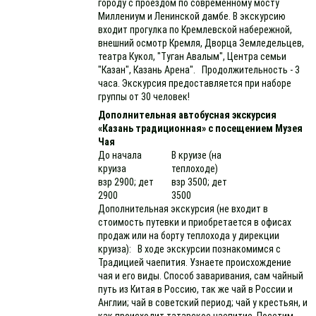
городу с проездом по современному мосту
Миллениум и Ленинской дамбе. В экскурсию
входит прогулка по Кремлевской набережной,
внешний осмотр Кремля, Дворца Земледельцев,
театра Кукол, "Туган Авалым", Центра семьи
"Казан", Казань Арена". Продолжительность - 3
часа. Экскурсия предоставляется при наборе
группы от 30 человек!
Дополнительная автобусная экскурсия
«Казань традиционная» с посещением Музея
Чая
До начала
В круизе (на
круиза
теплоходе)
взр 2900; дет
взр 3500; дет
2900
3500
Дополнительная экскурсия (не входит в
стоимость путевки и приобретается в офисах
продаж или на борту теплохода у дирекции
круиза): В ходе экскурсии познакомимся с
Традицией чаепития. Узнаете происхождение
чая и его виды. Способ заваривания, сам чайный
путь из Китая в Россию, так же чай в России и
Англии; чай в советский период; чай у крестьян, и
как происходит татарское чаепитие. Посетим