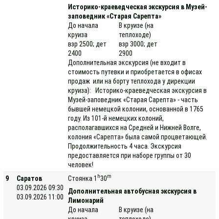
Историко-краеведческая экскурсия в Музей-
заповедник «Старая Сарепта»
До начала
В круизе (на
круиза
теплоходе)
взр 2500; дет
взр 3000; дет
2400
2900
Дополнительная экскурсия (не входит в
стоимость путевки и приобретается в офисах
продаж или на борту теплохода у дирекции
круиза): Историко-краеведческая экскурсия в
Музей-заповедник «Старая Сарепта» - часть
бывшей немецкой колонии, основанной в 1765
году. Из 101-й немецких колоний,
располагавшихся на Средней и Нижней Волге,
колония «Сарепта» была самой процветающей.
Продолжительность 4 часа. Экскурсия
предоставляется при наборе группы от 30
человек!
h
m
9
Саратов
Стоянка 1
30
03.09.2026 09:30
Дополнительная автобусная экскурсия в
03.09.2026 11:00
Лимонарий
До начала
В круизе (на
круиза
теплоходе)