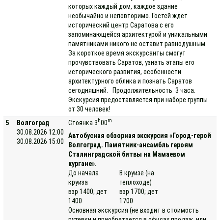
которых каждый дом, каждое здание
необычайно и неповторимо. Гостей ждет
исторический центр Саратова с его
запоминающейся архитектурой и уникальными
памятниками никого не оставит равнодушным.
За короткое время экскурсанты смогут
прочувствовать Саратов, узнать этапы его
исторического развития, особенности
архитектурного облика и познать Саратов
сегодняшний. Продолжительность 3 часа.
Экскурсия предоставляется при наборе группы
от 30 человек!
h
m
5
Волгоград
Стоянка 3
00
30.08.2026 12:00
Автобусная обзорная экскурсия «Город-герой
30.08.2026 15:00
Волгоград. Памятник-ансамбль героям
Сталинградской битвы на Мамаевом
кургане».
До начала
В круизе (на
круиза
теплоходе)
взр 1400; дет
взр 1700; дет
1400
1700
Основная экскурсия (не входит в стоимость
путевки и приобретается в офисах продаж или