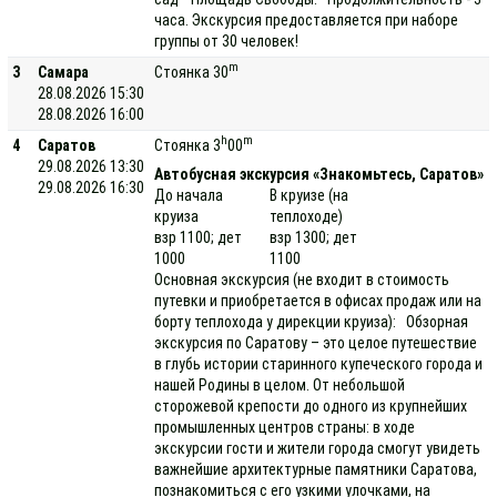
часа. Экскурсия предоставляется при наборе
группы от 30 человек!
m
3
Самара
Стоянка 30
28.08.2026 15:30
28.08.2026 16:00
h
m
4
Саратов
Стоянка 3
00
29.08.2026 13:30
Автобусная экскурсия «Знакомьтесь, Саратов»
29.08.2026 16:30
До начала
В круизе (на
круиза
теплоходе)
взр 1100; дет
взр 1300; дет
1000
1100
Основная экскурсия (не входит в стоимость
путевки и приобретается в офисах продаж или на
борту теплохода у дирекции круиза): Обзорная
экскурсия по Саратову – это целое путешествие
в глубь истории старинного купеческого города и
нашей Родины в целом. От небольшой
сторожевой крепости до одного из крупнейших
промышленных центров страны: в ходе
экскурсии гости и жители города смогут увидеть
важнейшие архитектурные памятники Саратова,
познакомиться с его узкими улочками, на