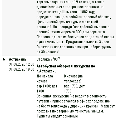
торговые здания конца 19-го века, а также
здание Казачьего театра, построенного на
средства купца Шлыкова в 1882году,
паредставляющего собой интересный образец
Царицинской архитектуры с сюжетной
лепниной. На площади Гвардейской, выставка
военной техники времён ВОВ,дом сержанта
Павлова- одного из бастионов солдатской славы,
руины мельницы. Продолжительность 3 часа.
Экскурсия предоставляется при наборе группы
от 30 человек!
h
m
6
Астрахань
Стоянка 7
00
31.08.2026 12:00
Автобусная обзорная экскурсия по
31.08.2026 19:00
г.Астрахань
До начала
В круизе (на
круиза
теплоходе)
взр 1400; дет
взр 1700; дет
1400
1700
Основная экскурсия (не входит в стоимость
путевки и приобретается в офисах продаж или
на борту теплохода у дирекции круиза): Маршрут
проходит по старинным тенистым улицам.
Туристы увидят основные