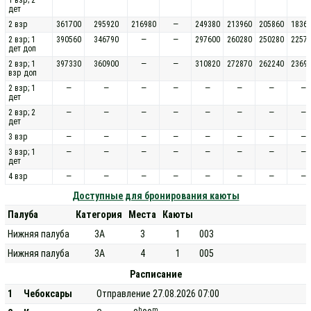
дет
2 взр
361700
295920
216980
—
249380
213960
205860
1836
2 взр; 1
390560
346790
—
—
297600
260280
250280
2257
дет доп
2 взр; 1
397330
360900
—
—
310820
272870
262240
2369
взр доп
2 взр; 1
—
—
—
—
—
—
—
—
дет
2 взр; 2
—
—
—
—
—
—
—
—
дет
3 взр
—
—
—
—
—
—
—
—
3 взр; 1
—
—
—
—
—
—
—
—
дет
4 взр
—
—
—
—
—
—
—
—
Доступные для бронирования каюты
Палуба
Категория
Места
Каюты
Нижняя палуба
3А
3
1
003
Нижняя палуба
3А
4
1
005
Расписание
1
Чебоксары
Отправление 27.08.2026 07:00
h
m