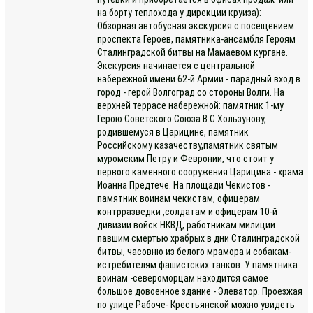
на борту теплохода у дирекции круиза):
Обзорная автобусная экскурсия с посещением
проспекта Героев, памятника-ансамбля Героям
Сталинградской битвы на Мамаевом кургане.
Экскурсия начинается с центральной
набережной имени 62-й Армии - парадный вход в
город - герой Волгоград со стороны Волги. На
верхней террасе набережной: памятник 1-му
Герою Советского Союза В.С.Хользунову,
родившемуся в Царицине, памятник
Российскому казачеству,памятник святым
муромским Петру и Февронии, что стоит у
первого каменного сооружения Царицина - храма
Иоанна Предтече. На площади Чекистов -
памятник воинам чекистам, офицерам
контрразведки ,солдатам и офицерам 10-й
дивизии войск НКВД, работникам милиции
павшим смертью храбрых в дни Сталинградской
битвы, часовню из белого мрамора и собакам-
истребителям фашистских танков. У памятника
воинам -североморцам находится самое
большое довоенное здание - Элеватор. Проезжая
по улице Рабоче- Крестьянской можно увидеть