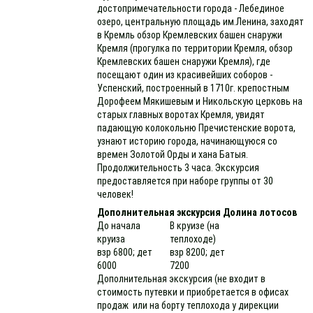
достопримечательности города - Лебединое
озеро, центральную площадь им.Ленина, заходят
в Кремль обзор Кремлевских башен снаружи
Кремля (прогулка по территории Кремля, обзор
Кремлевских башен снаружи Кремля), где
посещают один из красивейших соборов -
Успенский, построенный в 1710г. крепостным
Дорофеем Мякишевым и Никольскую церковь на
старых главных воротах Кремля, увидят
падающую колокольню Пречистенские ворота,
узнают историю города, начинающуюся со
времен Золотой Орды и хана Батыя.
Продолжительность 3 часа. Экскурсия
предоставляется при наборе группы от 30
человек!
Дополнительная экскурсия Долина лотосов
До начала
В круизе (на
круиза
теплоходе)
взр 6800; дет
взр 8200; дет
6000
7200
Дополнительная экскурсия (не входит в
стоимость путевки и приобретается в офисах
продаж или на борту теплохода у дирекции