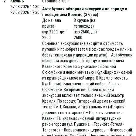
2
Казань
Стоянка 3
00
27.08.2026 14:30
Автобусная обзорная экскурсия по городу с
27.08.2026 17:30
посещением Кремля (3 часа)
До начала
В круизе (на
круиза
теплоходе)
взр 2200; дет
взр 2600; дет
2200
2600
Основная экскурсия (не входит в стоимость
путевки и приобретается в офисах продаж или на
борту теплохода у дирекции круиза): Автобусная
обзорная экскурсия по городу с посещением
Казанского Кремля с уникальной башней
Сююмбике и новой мечетью «Кул-Шариф» - одной
из крупнейших мечетей мира. В Кремле: мечеть
Кул Шариф, Благовещенский собор, башня
Сююмбике. Во время вечерней стоянки
экскурсия включает только внешний осмотр
Кремля. По городу: Татарский драматический
театр им. Г. Камала, «Туган авылым» («Родная
деревня» по-татарски). – Парк тысячелетия
Казани, ТЦ «Кольцо» - самый литературный
район города (ул. Пушкина – Горького-Гоголя-
Толстого) – Варваринская церковь – Фуксовский
сад– Площадь Свободы. Продолжительность - 3