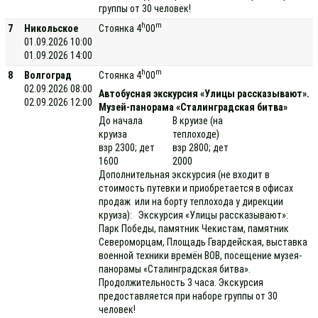
группы от 30 человек!
h
m
7
Никольское
Стоянка 4
00
01.09.2026 10:00
01.09.2026 14:00
h
m
8
Волгоград
Стоянка 4
00
02.09.2026 08:00
Автобусная экскурсия «Улицы рассказывают».
02.09.2026 12:00
Музей-панорама «Сталинградская битва»
До начала
В круизе (на
круиза
теплоходе)
взр 2300; дет
взр 2800; дет
1600
2000
Дополнительная экскурсия (не входит в
стоимость путевки и приобретается в офисах
продаж или на борту теплохода у дирекции
круиза): Экскурсия «Улицы рассказывают»:
Парк Победы, памятник Чекистам, памятник
Североморцам, Площадь Гвардейская, выставка
военной техники времён ВОВ, посещение музея-
панорамы «Сталинградская битва».
Продолжительность 3 часа. Экскурсия
предоставляется при наборе группы от 30
человек!