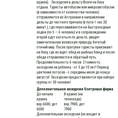
круиза): Экскурсия в дельту Волги на базу
отдыха. Туристы автобусом или микроавтобусом
(в зависимости от количества человек)
отправляются из Астрахани в направлении
дельты до частного причала (в пути 1 час 20
минут.), где пересаживаются на быстроходные
лодки (по 5 — 6 человек) и в сопровождении
егерей едут кататься по дельте, увидят
замечательную волжскую природу, богатый
птичий мир. После прогулки туристы приезжают
на базу, где их ждет обед из рыбных блюд и после
обеда отправляются в обратный путь.
Продолжительность 6 часов. Стоимость
экскурсии на ребенка - от 3 до 10 лет! Период
цветения лотосов - с середины июля до конца
августа! Экскурсия предоставляется при наборе
группы от 30 человек!
Дополнительная экскурсия Осетровая ферма
До начала
В круизе (на
круиза
теплоходе)
взр 6600; дет
взр 7900; дет
6600
7900
Дополнительная экскурсия (не входит в