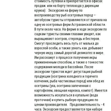
стоимость путевки и приобретается в офисах
продаж или на борту теплохода у дирекции
круиза): Экскурсия на ферму по
воспроизводству рыб осетровых пород –
автобусом туристы отправляются от причала на
одну из осетровых ферм Астраханской области.
В пути около часа. На ферме в ходе экскурсии по
садкам туристы своими глазами увидят, как
выращивают осетров, стерлядь и бестеров.
Смогут проследить весь путь от малька до
взрослой особи, а также узнать как добывают
черную икру, самый дорогой деликатес в мире.
Им расскажут о процессе получения икры
прижизненным способом, а также о тонкостях
содержания молоди в бассейнах. После
экскурсии туристов ждет дегустация рыбной
продукции (осетрина холодного и горячего
копчения, рыба частиковых пород) или обед из
осетрины (уха, осетрина запеченная с
картофелем, овощная нарезка, компот). Имеется
возможность искупаться в купальне (вода
проточная) и купить рыбную продукцию по
ценам производителя. Продолжительность - 4
часа. Экскурсия предоставляется при наборе