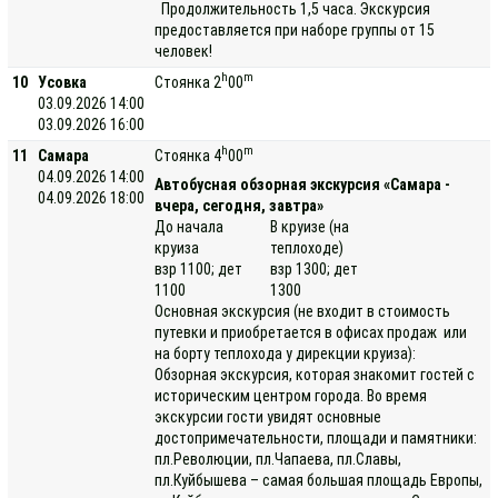
Продолжительность 1,5 часа. Экскурсия
предоставляется при наборе группы от 15
человек!
h
m
10
Усовка
Стоянка 2
00
03.09.2026 14:00
03.09.2026 16:00
h
m
11
Самара
Стоянка 4
00
04.09.2026 14:00
Автобусная обзорная экскурсия «Самара -
04.09.2026 18:00
вчера, сегодня, завтра»
До начала
В круизе (на
круиза
теплоходе)
взр 1100; дет
взр 1300; дет
1100
1300
Основная экскурсия (не входит в стоимость
путевки и приобретается в офисах продаж или
на борту теплохода у дирекции круиза):
Обзорная экскурсия, которая знакомит гостей с
историческим центром города. Во время
экскурсии гости увидят основные
достопримечательности, площади и памятники:
пл.Революции, пл.Чапаева, пл.Славы,
пл.Куйбышева – самая большая площадь Европы,