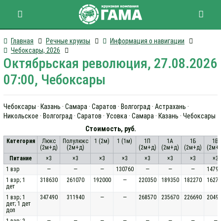
Главная
Речные круизы
Информация о навигации
Чебоксары, 2026
Октябрьская революция, 27.08.2026
07:00, Чебоксары
Чебоксары · Казань · Самара · Саратов · Волгоград · Астрахань ·
Никольское · Волгоград · Саратов · Усовка · Самара · Казань · Чебоксары
Стоимость, руб.
Категория
Люкс
Полулюкс
1 (2м)
1 (1м)
1П
1А
1Б
1В
(2м+д)
(2м+д)
(2м+д)
(2м+д)
(2м+д)
(2м+
Питание
×3
×3
×3
×3
×3
×3
×3
×3
1 взр
—
—
—
130760
—
—
—
1479
1 взр; 1
318630
261070
192000
—
220350
189350
182270
1627
дет
1 взр; 1
347490
311940
—
—
268570
235670
226690
2049
дет; 1 дет
доп
1 взр; 2
—
—
—
—
—
—
—
—