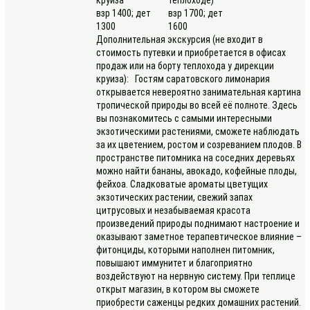
взр 1400; дет
взр 1700; дет
1300
1600
Дополнительная экскурсия (не входит в
стоимость путевки и приобретается в офисах
продаж или на борту теплохода у дирекции
круиза): Гостям саратовского лимонария
открывается невероятно занимательная картина
тропической природы во всей её полноте. Здесь
вы познакомитесь с самыми интересными
экзотическими растениями, сможете наблюдать
за их цветением, ростом и созреванием плодов. В
пространстве питомника на соседних деревьях
можно найти бананы, авокадо, кофейные плоды,
фейхоа. Сладковатые ароматы цветущих
экзотических растении, свежий запах
цитрусовых и незабываемая красота
произведений природы поднимают настроение и
оказывают заметное терапевтическое влияние –
фитонциды, которыми наполнен питомник,
повышают иммунитет и благоприятно
воздействуют на нервную систему. При теплице
открыт магазин, в котором вы сможете
приобрести саженцы редких домашних растений.