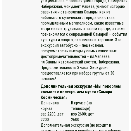
ул.Куйбышева – главная улица города, Самарская
Набережная, монумент Ракета, узнают историю
развития и становления Самары, как из
небольшого купеческого города она стала
промышленным мегаполисом, какие известные
люди жили и трудились в нашем городе, а также
познакомятся с современной Самарой – события
культуры и спорта, экономики и торговли. Эта
экскурсия автобусно – пешеходная,
предусмотрены выходы у самых известных
достопримечательностей – пл.Чапаева,
пл.Славы, католический костел, Набережная.
Продолжительность 3 часа. Экскурсия
предоставляется при наборе группы от 30
человек!
Дополнительная экскурсия «Мы покоряем
космос» с посещением музея «Самара
Космическая»
До начала
В круизе (на
круиза
теплоходе)
взр 2200; дет
взр 2600; дет
2200
2600
Дополнительная экскурсия (не входит в
стоимость путевки и приобретается в офисах