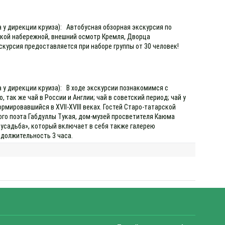
а у дирекции круиза): Автобусная обзорная экскурсия по
ской набережной, внешний осмотр Кремля, Дворца
кскурсия предоставляется при наборе группы от 30 человек!
а у дирекции круиза): В ходе экскурсии познакомимся с
 так же чай в России и Англии; чай в советский период; чай у
мировавшийся в XVII-XVIII веках. Гостей Старо-татарской
го поэта Габдуллы Тукая, дом-музей просветителя Каюма
усадьба», который включает в себя также галерею
одолжительность 3 часа.