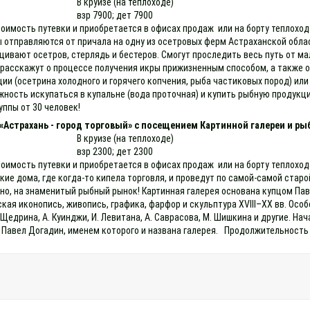
В круизе (на теплоходе)
взр 7900; дет 7900
тоимость путевки и приобретается в офисах продаж или на борту теплоход
 отправляются от причала на одну из осетровых ферм Астраханской област
щивают осетров, стерлядь и бестеров. Смогут проследить весь путь от ма
м расскажут о процессе получения икры прижизненным способом, а также 
и (осетрина холодного и горячего копчения, рыба частиковых пород) или 
жность искупаться в купальне (вода проточная) и купить рыбную продукц
уппы от 30 человек!
«Астрахань - город торговый» с посещением Картинной галереи и ры
В круизе (на теплоходе)
взр 2300; дет 2300
оимость путевки и приобретается в офисах продаж или на борту теплоход
ие дома, где когда-то кипела торговля, и проведут по самой-самой старой
но, на знаменитый рыбный рынок! Картинная галерея основана купцом Па
ская иконопись, живопись, графика, фарфор и скульптура XVIII–XX вв. О
К. Щедрина, А. Куинджи, И. Левитана, А. Саврасова, М. Шишкина и другие.
 Павел Догадин, именем которого и названа галерея. Продолжительность 