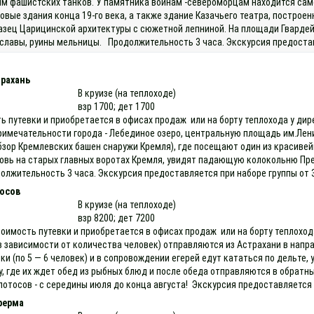
ям фашистских танков. У памятника воинам -североморцам находится само
вые здания конца 19-го века, а также здание Казачьего театра, построен
зец Царицинской архитектуры с сюжетной лепниной. На площади Гвардей
 славы, руины мельницы. Продолжительность 3 часа. Экскурсия предостав
трахань
В круизе (на теплоходе)
взр 1700; дет 1700
ть путевки и приобретается в офисах продаж или на борту теплохода у д
имечательности города - Лебединое озеро, центральную площадь им.Лени
обзор Кремлевских башен снаружи Кремля), где посещают один из красивей
ь на старых главных воротах Кремля, увидят падающую колокольню Пре
лжительность 3 часа. Экскурсия предоставляется при наборе группы от 3
осов
В круизе (на теплоходе)
взр 8200; дет 7200
оимость путевки и приобретается в офисах продаж или на борту теплохода
зависимости от количества человек) отправляются из Астрахани в направл
и (по 5 — 6 человек) и в сопровождении егерей едут кататься по дельте,
у, где их ждет обед из рыбных блюд и после обеда отправляются в обрат
я лотосов - с середины июля до конца августа! Экскурсия предоставляется 
ферма