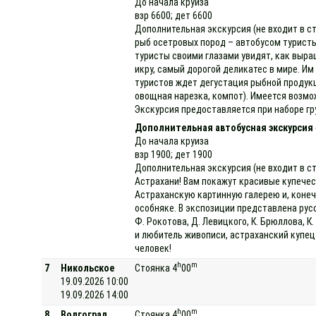
До начала круиза
взр 6600; дет 6600
Дополнительная экскурсия (не входит в с
рыб осетровых пород – автобусом туристы
туристы своими глазами увидят, как выра
икру, самый дорогой деликатес в мире. И
туристов ждет дегустация рыбной продукци
овощная нарезка, компот). Имеется возмо
Экскурсия предоставляется при наборе гр
Дополнительная автобусная экскурсия 
До начала круиза
взр 1900; дет 1900
Дополнительная экскурсия (не входит в ст
Астрахани! Вам покажут красивые купеческ
Астраханскую картинную галерею и, конеч
особняке. В экспозиции представлена рус
Ф. Рокотова, Д. Левицкого, К. Брюллова, 
и любитель живописи, астраханский купец
человек!
h
m
7
Никольское
Стоянка 4
00
19.09.2026 10:00
19.09.2026 14:00
h
m
8
Волгоград
Стоянка 4
00