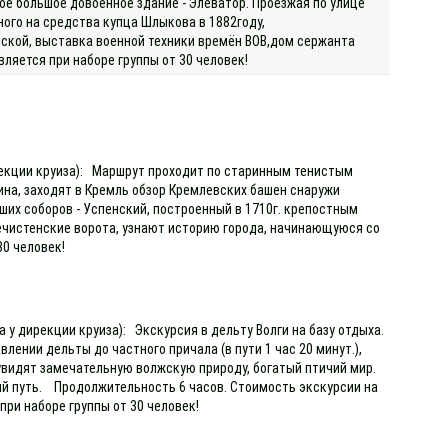
е большое довоенное здание - Элеватор. Проезжая по улице
ного на средства купца Шлыкова в 1882году,
ской, выставка военной техники времён ВОВ,дом сержанта
ляется при наборе группы от 30 человек!
ирекции круиза): Маршрут проходит по старинным тенистым
на, заходят в Кремль обзор Кремлевских башен снаружи
ших соборов - Успенский, построенный в 1710г. крепостным
чистенские ворота, узнают историю города, начинающуюся со
0 человек!
 у дирекции круиза): Экскурсия в дельту Волги на базу отдыха.
ении дельты до частного причала (в пути 1 час 20 минут.),
 увидят замечательную волжскую природу, богатый птичий мир.
ный путь. Продолжительность 6 часов. Стоимость экскурсии на
при наборе группы от 30 человек!