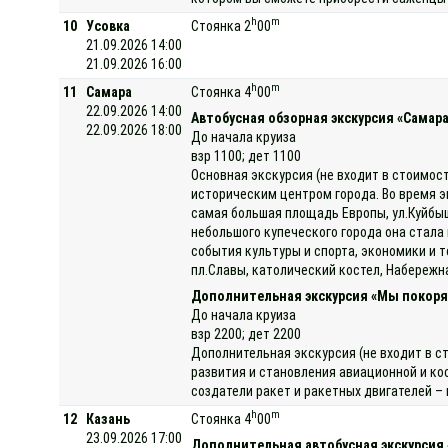
h
m
10
Усовка
Стоянка 2
00
21.09.2026 14:00
21.09.2026 16:00
h
m
11
Самара
Стоянка 4
00
22.09.2026 14:00
Автобусная обзорная экскурсия «Самара 
22.09.2026 18:00
До начала круиза
взр 1100; дет 1100
Основная экскурсия (не входит в стоимост
историческим центром города. Во время э
самая большая площадь Европы, ул.Куйбыш
небольшого купеческого города она стала
события культуры и спорта, экономики и 
пл.Славы, католический костел, Набережн
Дополнительная экскурсия «Мы покоря
До начала круиза
взр 2200; дет 2200
Дополнительная экскурсия (не входит в с
развития и становления авиационной и к
создатели ракет и ракетных двигателей –
h
m
12
Казань
Стоянка 4
00
23.09.2026 17:00
Дополнительная автобусная экскурсия 