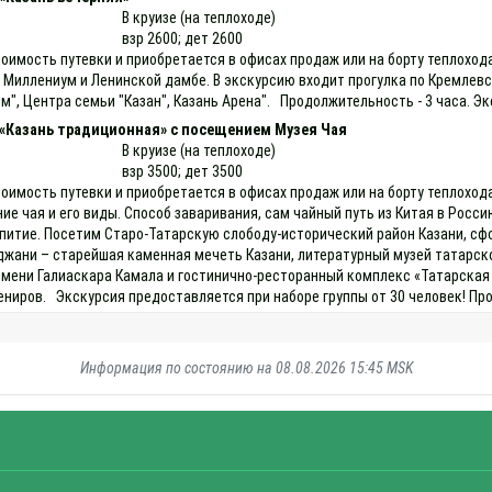
В круизе (на теплоходе)
взр 2600; дет 2600
тоимость путевки и приобретается в офисах продаж или на борту теплоход
 Миллениум и Ленинской дамбе. В экскурсию входит прогулка по Кремлев
м", Центра семьи "Казан", Казань Арена". Продолжительность - 3 часа. Э
 «Казань традиционная» с посещением Музея Чая
В круизе (на теплоходе)
взр 3500; дет 3500
оимость путевки и приобретается в офисах продаж или на борту теплоход
 чая и его виды. Способ заваривания, сам чайный путь из Китая в Россию,
питие. Посетим Старо-Татарскую слободу-исторический район Казани, сфор
жани – старейшая каменная мечеть Казани, литературный музей татарско
мени Галиаскара Камала и гостинично-ресторанный комплекс «Татарская 
ниров. Экскурсия предоставляется при наборе группы от 30 человек! Пр
Информация по состоянию на 08.08.2026 15:45 MSK