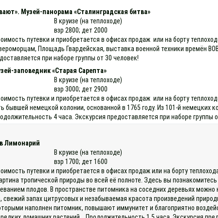
вают». Музей-панорама «Сталинградская битва»
В круизе (на теплоходе)
взр 2800; дет 2000
тоимость путевки и приобретается в офисах продаж или на борту теплохо
вероморцам, Площадь Гвардейская, выставка военной техники времён ВО
доставляется при наборе группы от 30 человек!
узей-заповедник «Старая Сарепта»
В круизе (на теплоходе)
взр 3000; дет 2900
тоимость путевки и приобретается в офисах продаж или на борту теплохо
ь бывшей немецкой колонии, основанной в 1765 году. Из 101-й немецких к
должительность 4 часа. Экскурсия предоставляется при наборе группы о
 в Лимонарий
В круизе (на теплоходе)
взр 1700; дет 1600
тоимость путевки и приобретается в офисах продаж или на борту теплоход
артина тропической природы во всей её полноте. Здесь вы познакомитес
реванием плодов. В пространстве питомника на соседних деревьях можно 
, свежий запах цитрусовых и незабываемая красота произведений приро
торыми наполнен питомник, повышают иммунитет и благоприятно воздейст
едких домашних растений. Продолжительность 1,5 часа. Экскурсия предо