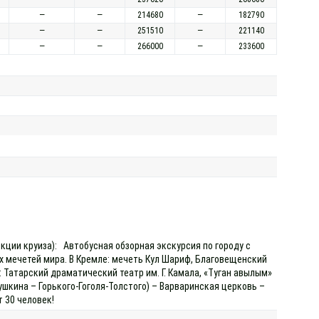
—
—
214680
—
182790
—
—
251510
—
221140
—
—
266000
—
233600
екции круиза): Автобусная обзорная экскурсия по городу с
 мечетей мира. В Кремле: мечеть Кул Шариф, Благовещенский
 Татарский драматический театр им. Г. Камала, «Туган авылым»
ушкина – Горького-Гоголя-Толстого) – Варваринская церковь –
т 30 человек!