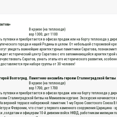
ратов»
В круизе (на теплоходе)
взр 1300; дет 1100
ь путевки и приобретается в офисах продаж или на борту теплохода у дир
купеческого города и нашей Родины в целом. От небольшой сторожевой кр
смогут увидеть важнейшие архитектурные памятники Саратова, познакомит
й ждет исторический центр Саратова с его запоминающейся архитектурой
очувствовать Саратов, узнать этапы его исторического развития, особен
едоставляется при наборе группы от 30 человек!
-герой Волгоград. Памятник-ансамбль героям Сталинградской битвы 
В круизе (на теплоходе)
взр 1700; дет 1700
ть путевки и приобретается в офисах продаж или на борту теплохода у ди
роям Сталинградской битвы на Мамаевом кургане. Экскурсия начинается с
. На верхней террасе набережной: памятник 1-му Герою Советского Союза 
тру и Февронии, что стоит у первого каменного сооружения Царицина - х
и ,солдатам и офицерам 10-й дивизии войск НКВД, работникам милиции п