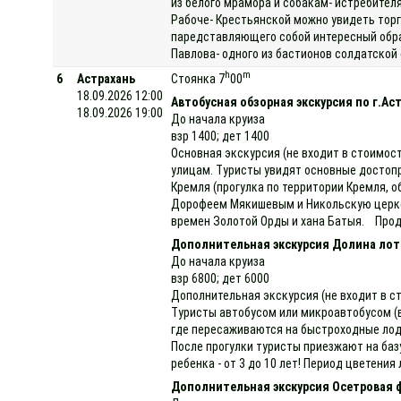
из белого мрамора и собакам- истребител
Рабоче- Крестьянской можно увидеть торго
паредставляющего собой интересный обра
Павлова- одного из бастионов солдатской
h
m
6
Астрахань
Стоянка 7
00
18.09.2026 12:00
Автобусная обзорная экскурсия по г.Ас
18.09.2026 19:00
До начала круиза
взр 1400; дет 1400
Основная экскурсия (не входит в стоимос
улицам. Туристы увидят основные достопр
Кремля (прогулка по территории Кремля, 
Дорофеем Мякишевым и Никольскую церков
времен Золотой Орды и хана Батыя. Продо
Дополнительная экскурсия Долина лот
До начала круиза
взр 6800; дет 6000
Дополнительная экскурсия (не входит в ст
Туристы автобусом или микроавтобусом (в 
где пересаживаются на быстроходные лодк
После прогулки туристы приезжают на баз
ребенка - от 3 до 10 лет! Период цветени
Дополнительная экскурсия Осетровая 