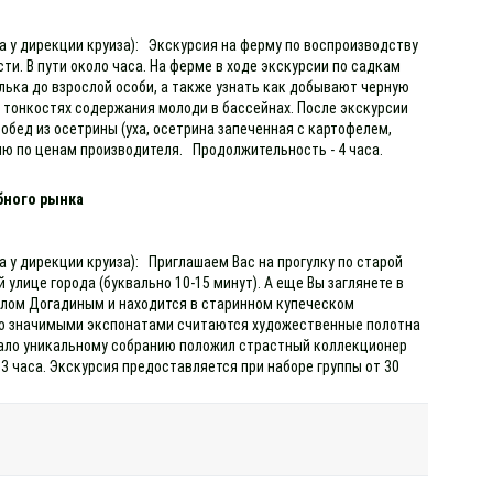
а у дирекции круиза): Экскурсия на ферму по воспроизводству
и. В пути около часа. На ферме в ходе экскурсии по садкам
лька до взрослой особи, а также узнать как добывают черную
о тонкостях содержания молоди в бассейнах. После экскурсии
обед из осетрины (уха, осетрина запеченная с картофелем,
ию по ценам производителя. Продолжительность - 4 часа.
бного рынка
а у дирекции круиза): Приглашаем Вас на прогулку по старой
 улице города (буквально 10-15 минут). А еще Вы заглянете в
влом Догадиным и находится в старинном купеческом
собо значимыми экспонатами считаются художественные полотна
 Начало уникальному собранию положил страстный коллекционер
3 часа. Экскурсия предоставляется при наборе группы от 30