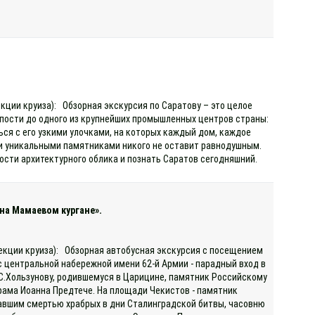
екции круиза): Обзорная экскурсия по Саратову – это целое
епости до одного из крупнейших промышленных центров страны:
ься с его узкими улочками, на которых каждый дом, каждое
 и уникальными памятниками никого не оставит равнодушным.
ности архитектурного облика и познать Саратов сегодняшний.
на Мамаевом кургане».
рекции круиза): Обзорная автобусная экскурсия с посещением
 центральной набережной имени 62-й Армии - парадный вход в
В.С.Хользунову, родившемуся в Царицине, памятник Российскому
рама Иоанна Предтече. На площади Чекистов - памятник
авшим смертью храбрых в дни Сталинградской битвы, часовню