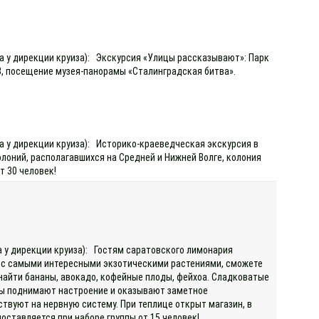
да у дирекции круиза): Экскурсия «Улицы рассказывают»: Парк
В, посещение музея-панорамы «Сталинградская битва».
да у дирекции круиза): Историко-краеведческая экскурсия в
олоний, располагавшихся на Средней и Нижней Волге, колония
т 30 человек!
а у дирекции круиза): Гостям саратовского лимонария
ь с самыми интересными экзотическими растениями, сможете
найти бананы, авокадо, кофейные плоды, фейхоа. Сладковатые
ды поднимают настроение и оказывают заметное
вуют на нервную систему. При теплице открыт магазин, в
ставляется при наборе группы от 15 человек!