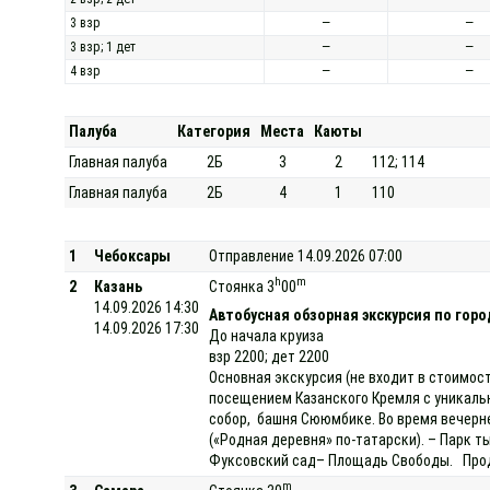
3 взр
—
—
3 взр; 1 дет
—
—
4 взр
—
—
Палуба
Категория
Места
Каюты
Главная палуба
2Б
3
2
112; 114
Главная палуба
2Б
4
1
110
1
Чебоксары
Отправление 14.09.2026 07:00
h
m
2
Казань
Стоянка 3
00
14.09.2026 14:30
Автобусная обзорная экскурсия по горо
14.09.2026 17:30
До начала круиза
взр 2200; дет 2200
Основная экскурсия (не входит в стоимост
посещением Казанского Кремля с уникаль
собор, башня Сююмбике. Во время вечерне
(«Родная деревня» по-татарски). – Парк т
Фуксовский сад– Площадь Свободы. Продо
m