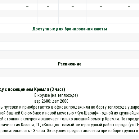
—
—
—
—
—
—
—
—
—
—
—
—
—
—
—
Доступные для бронирования каюты
Расписание
ду с посещением Кремля (3 часа)
В круизе (на теплоходе)
взр 2600; дет 2600
ь путевки и приобретается в офисах продаж или на борту теплохода у дир
ной башней Сююмбике и новой мечетью «Кул-Шариф» - одной из крупнейших
й стоянки экскурсия включает только внешний осмотр Кремля. По городу:
ысячелетия Казани, ТЦ «Кольцо» - самый литературный район города (ул. П
лжительность - 3 часа. Экскурсия предоставляется при наборе группы о