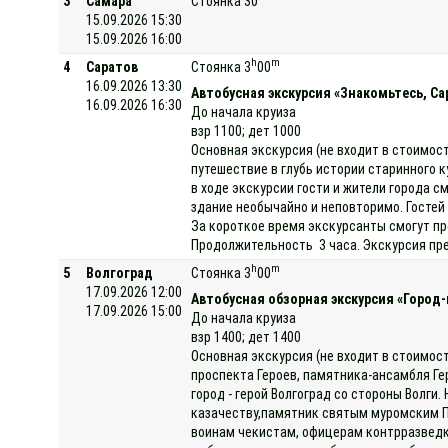
3
Самара
Стоянка 30
15.09.2026 15:30
15.09.2026 16:00
h
m
4
Саратов
Стоянка 3
00
16.09.2026 13:30
Автобусная экскурсия «Знакомьтесь, Са
16.09.2026 16:30
До начала круиза
взр 1100; дет 1000
Основная экскурсия (не входит в стоимост
путешествие в глубь истории старинного 
в ходе экскурсии гости и жители города 
здание необычайно и неповторимо. Госте
За короткое время экскурсанты смогут пр
Продолжительность 3 часа. Экскурсия пр
h
m
5
Волгоград
Стоянка 3
00
17.09.2026 12:00
Автобусная обзорная экскурсия «Город
17.09.2026 15:00
До начала круиза
взр 1400; дет 1400
Основная экскурсия (не входит в стоимос
проспекта Героев, памятника-ансамбля Ге
город - герой Волгоград со стороны Волги
казачеству,памятник святым муромским Пе
воинам чекистам, офицерам контрразведк