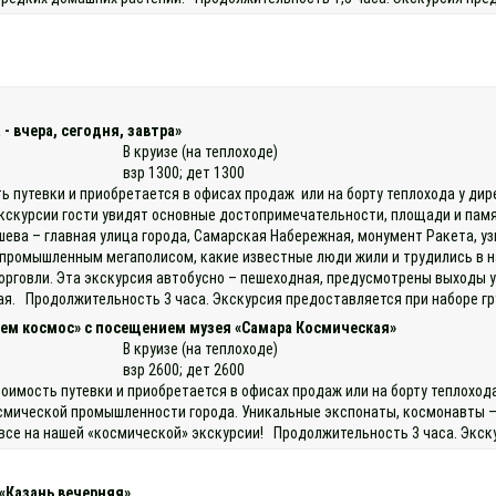
- вчера, сегодня, завтра»
В круизе (на теплоходе)
взр 1300; дет 1300
ь путевки и приобретается в офисах продаж или на борту теплохода у дир
кскурсии гости увидят основные достопримечательности, площади и памят
ева – главная улица города, Самарская Набережная, монумент Ракета, уз
 промышленным мегаполисом, какие известные люди жили и трудились в н
торговли. Эта экскурсия автобусно – пешеходная, предусмотрены выходы 
ая. Продолжительность 3 часа. Экскурсия предоставляется при наборе г
ем космос» с посещением музея «Самара Космическая»
В круизе (на теплоходе)
взр 2600; дет 2600
тоимость путевки и приобретается в офисах продаж или на борту теплоход
осмической промышленности города. Уникальные экспонаты, космонавты 
 все на нашей «космической» экскурсии! Продолжительность 3 часа. Экску
«Казань вечерняя»