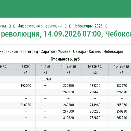
изы
Информация о навигации
Чебоксары, 2026
революция, 14.09.2026 07:00, Чебок
Никольское · Волгоград · Саратов · Усовка · Самара · Казань · Чебоксары
Стоимость, руб.
2м+д)
1 (2м)
1 (1м)
1П (2м+д)
1А (2м+д)
1Б (2м+д)
×3
×3
×3
×3
×3
—
130760
—
—
—
192000
—
220350
189350
182270
—
—
268570
235670
226690
—
—
—
—
—
216980
—
249380
213960
205860
—
—
297600
260280
250280
—
—
310820
272870
262240
—
—
—
—
—
—
—
—
—
—