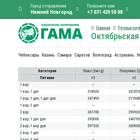
Город отправления
Позвоните нам
Нижний Новгород
+7 831 420 58 88
Главная
Речные кру
Октябрьская 
Чебоксары · Казань · Самара · Саратов · Волгоград · Астрахань · 
Категория
Люкс (2м+д)
Полулюкс (
Питание
×3
×3
1 взр
—
—
1 взр; 1 дет
318630
261070
1 взр; 1 дет; 1 дет доп
347490
311940
1 взр; 2 дет
—
—
2 взр
361700
295920
2 взр; 1 дет доп
390560
346790
2 взр; 1 взр доп
397330
360900
2 взр; 1 дет
—
—
2 взр; 2 дет
—
—