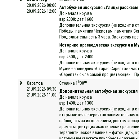
20.09.2026 08:00
Автобусная экскурсия «Улицы рассказы
20.09.2026 12:00
До начала круиза
взр 2300; дет 1600
Дополнительная экскурсия (не входит в с
Победы, памятник Чекистам, памятник Се
Продолжительность 3 часа. Экскурсия пре
Историко-краеведческая экскурсия в М
До начала круиза
взр 2500; дет 2400
Дополнительная экскурсия (не входит в с
Музей-заповедник «Старая Сарепта» - част
«Сарепта» была самой процветающей. Про
h
m
9
Саратов
Стоянка 1
30
21.09.2026 09:30
Дополнительная автобусная экскурсия
21.09.2026 11:00
До начала круиза
взр 1400; дет 1300
Дополнительная экскурсия (не входит в с
открывается невероятно занимательная к
наблюдать за их цветением, ростом и соз
ароматы цветущих экзотических растении
терапевтическое влияние – фитонциды, ко
котором вы сможете приобрести саженцы р