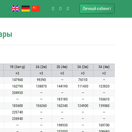
Личный кабинет
сары
1В (2м+д)
2А (2м)
2Б (4м)
3А (2м)
3А (4м)
×3
×3
×3
×3
×3
147960
99390
—
76110
—
162790
138870
144190
111430
123820
204930
—
—
—
—
—
—
183180
—
156610
183600
156260
162340
124900
139060
225740
—
—
—
—
236940
—
—
—
—
—
—
198930
—
169700
—
—
237020
—
208680