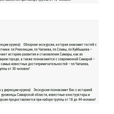
екции круиза): Обзорная экскурсия, которая знакомит гостей с
ники: пл.Революции, пл.Чапаева, пл.Славы, пл.Куйбышева –
нают историю развития и становления Самары, как из
ашем городе, а также познакомятся с современной Самарой –
у самых известных достопримечательностей – пл.Чапаева,
руппы от 30 человек!
а у дирекции круиза): Экскурсия познакомит Вас с историей
– уроженцы Самарской области, известные конструкторы и
рсия предоставляется при наборе группы от 18 до 44 человек!