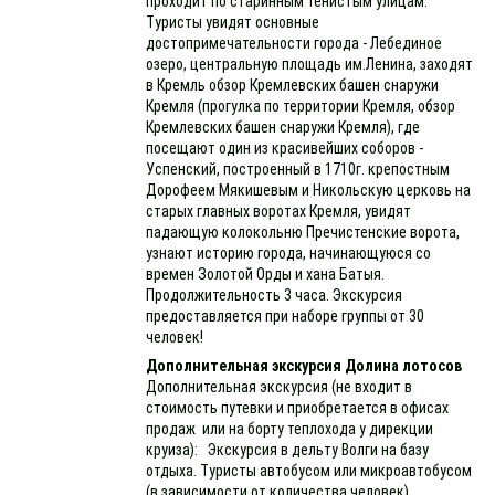
проходит по старинным тенистым улицам.
Туристы увидят основные
достопримечательности города - Лебединое
озеро, центральную площадь им.Ленина, заходят
в Кремль обзор Кремлевских башен снаружи
Кремля (прогулка по территории Кремля, обзор
Кремлевских башен снаружи Кремля), где
посещают один из красивейших соборов -
Успенский, построенный в 1710г. крепостным
Дорофеем Мякишевым и Никольскую церковь на
старых главных воротах Кремля, увидят
падающую колокольню Пречистенские ворота,
узнают историю города, начинающуюся со
времен Золотой Орды и хана Батыя.
Продолжительность 3 часа. Экскурсия
предоставляется при наборе группы от 30
человек!
Дополнительная экскурсия Долина лотосов
Дополнительная экскурсия (не входит в
стоимость путевки и приобретается в офисах
продаж или на борту теплохода у дирекции
круиза): Экскурсия в дельту Волги на базу
отдыха. Туристы автобусом или микроавтобусом
(в зависимости от количества человек)