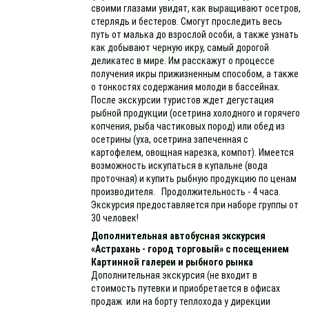
своими глазами увидят, как выращивают осетров,
стерлядь и бестеров. Смогут проследить весь
путь от малька до взрослой особи, а также узнать
как добывают черную икру, самый дорогой
деликатес в мире. Им расскажут о процессе
получения икры прижизненным способом, а также
о тонкостях содержания молоди в бассейнах.
После экскурсии туристов ждет дегустация
рыбной продукции (осетрина холодного и горячего
копчения, рыба частиковых пород) или обед из
осетрины (уха, осетрина запеченная с
картофелем, овощная нарезка, компот). Имеется
возможность искупаться в купальне (вода
проточная) и купить рыбную продукцию по ценам
производителя. Продолжительность - 4 часа.
Экскурсия предоставляется при наборе группы от
30 человек!
Дополнительная автобусная экскурсия
«Астрахань - город торговый» с посещением
Картинной галереи и рыбного рынка
Дополнительная экскурсия (не входит в
стоимость путевки и приобретается в офисах
продаж или на борту теплохода у дирекции