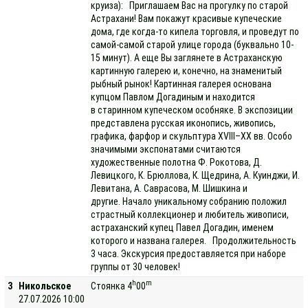
круиза): Приглашаем Вас на прогулку по старой
Астрахани! Вам покажут красивые купеческие
дома, где когда-то кипела торговля, и проведут по
самой-самой старой улице города (буквально 10-
15 минут). А еще Вы заглянете в Астраханскую
картинную галерею и, конечно, на знаменитый
рыбный рынок! Картинная галерея основана
купцом Павлом Догадиным и находится
в старинном купеческом особняке. В экспозиции
представлена русская иконопись, живопись,
графика, фарфор и скульптура XVIII–XX вв. Особо
значимыми экспонатами считаются
художественные полотна Ф. Рокотова, Д.
Левицкого, К. Брюллова, К. Щедрина, А. Куинджи, И.
Левитана, А. Саврасова, М. Шишкина и
другие. Начало уникальному собранию положил
страстный коллекционер и любитель живописи,
астраханский купец Павел Догадин, именем
которого и названа галерея. Продолжительность
3 часа. Экскурсия предоставляется при наборе
группы от 30 человек!
h
m
3
Никольское
Стоянка 4
00
27.07.2026 10:00