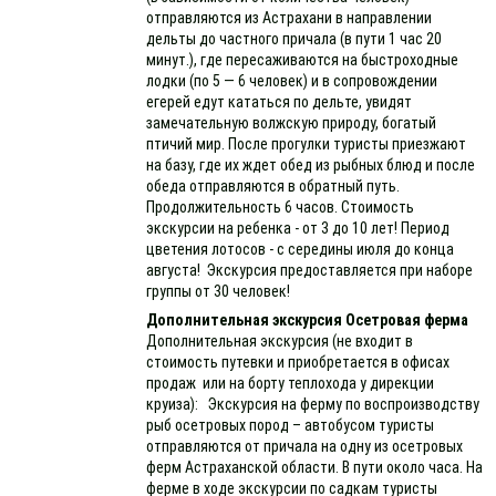
отправляются из Астрахани в направлении
дельты до частного причала (в пути 1 час 20
минут.), где пересаживаются на быстроходные
лодки (по 5 — 6 человек) и в сопровождении
егерей едут кататься по дельте, увидят
замечательную волжскую природу, богатый
птичий мир. После прогулки туристы приезжают
на базу, где их ждет обед из рыбных блюд и после
обеда отправляются в обратный путь.
Продолжительность 6 часов. Стоимость
экскурсии на ребенка - от 3 до 10 лет! Период
цветения лотосов - с середины июля до конца
августа! Экскурсия предоставляется при наборе
группы от 30 человек!
Дополнительная экскурсия Осетровая ферма
Дополнительная экскурсия (не входит в
стоимость путевки и приобретается в офисах
продаж или на борту теплохода у дирекции
круиза): Экскурсия на ферму по воспроизводству
рыб осетровых пород – автобусом туристы
отправляются от причала на одну из осетровых
ферм Астраханской области. В пути около часа. На
ферме в ходе экскурсии по садкам туристы